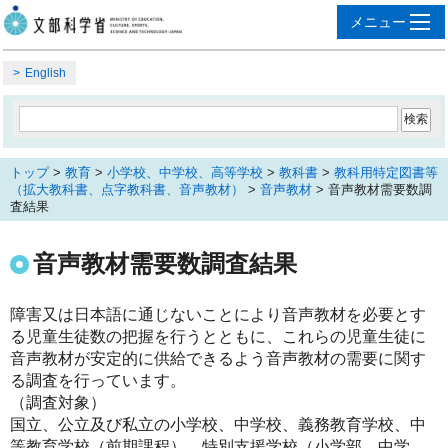
English
トップ
>
教育
>
小学校、中学校、高等学校
>
教科書
>
教科用特定図書等
（拡大教科書、点字教科書、音声教材）
>
音声教材
> 音声教材需要数調
査結果
音声教材需要数調査結果
障害又は日本語に通じないことにより音声教材を必要とす
る児童生徒数の把握を行うとともに、これらの児童生徒に
音声教材が安定的に供給できるよう音声教材の需要に関す
る調査を行っています。
（調査対象）
国立、公立及び私立の小学校、中学校、義務教育学校、中
等教育学校（前期課程）、特別支援学校（小学部、中学