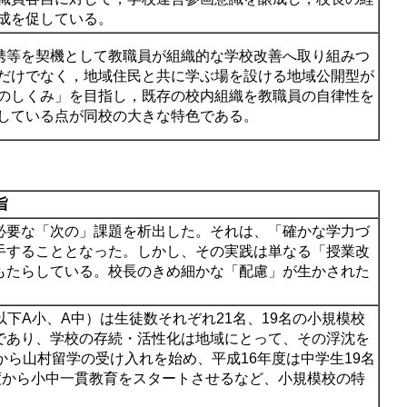
成を促している。
携等を契機として教職員が組織的な学校改善へ取り組みつ
だけでなく，地域住民と共に学ぶ場を設ける地域公開型が
のしくみ」を目指し，既存の校内組織を教職員の自律性を
している点が同校の大きな特色である。
旨
必要な「次の」課題を析出した。それは、「確かな学力づ
手することとなった。しかし、その実践は単なる「授業改
もたらしている。校長のきめ細かな「配慮」が生かされた
下A小、A中）は生徒数それぞれ21名、19名の小規模校
であり、学校の存続・活性化は地域にとって、その浮沈を
から山村留学の受け入れを始め、平成16年度は中学生19名
度から小中一貫教育をスタートさせるなど、小規模校の特