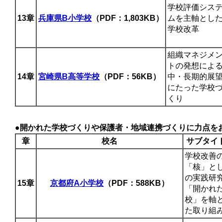
学校評価シス
13章
兵庫県B小学校
（PDF：1,803KB）
ムを主軸とし
学校改革
組織マネジメ
トの発想によ
14章
宮崎県B高等学校
（PDF：56KB）
中・長期的展
にたった学校
くり
●開かれた学校づくりや保護者・地域連携づくりに力点を
章
校名
サブタイ
学校改善
「核」と
の実践研
15章
京都府A小学校
（PDF：588KB）
「開かれ
校」を軸
た取り組