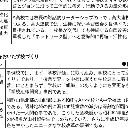
営ビジョンに沿って主体的に考え，行動できる力量の形
性化
A高校では校長の対話的リーダーシップの下で，高大連
大連
つある。高大連携では，生徒に深い学習機会を提供する
校運
目指されている。「校長が交代しても持続する自己改善
能力
重視した「ネットワーク型」へと意識的に再編・活性化
をおいた学校づくり
ル
要
事例校では、まず「学校評価」に取り組み、学校にとって
ル
くり」であり、「授業研究」を中核に据えた学校運営に着
組
善」にとどまらず、学校の「組織」のありようにも変更を
「学校組織開発」事例である。
和歌山県北部の山間部にあるK町立A小学校とA中学校は（以
中
である。過疎地域の例に漏れず児童数の減少は深刻な問題
る
かけた一大関心事である。こうした危機感から昭和62年度
性
の内6名が山村留学生でしめられている。さらに平成17年
色を生かしたユニークな学校改革の事例である。