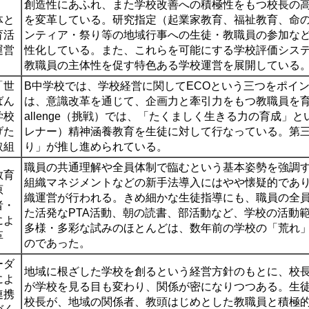
創造性にあふれ、また学校改善への積極性をもつ校長の
体と
を変革している。研究指定（起業家教育、福祉教育、命
育活
ンティア・祭り等の地域行事への生徒・教職員の参加な
運営
性化している。また、これらを可能にする学校評価シス
教職員の主体性を促す特色ある学校運営を展開している
「世
B中学校では、学校経営に関してECOという三つをポイ
ばん
は、意識改革を通じて、企画力と牽引力をもつ教職員を
学校
allenge
（挑戦）では、「たくましく生きる力の育成」と
げた
レナー）精神涵養教育を生徒に対して行なっている。第
取組
り」が推し進められている。
職員の共通理解や全員体制で臨むという基本姿勢を強調
教育
組織マネジメントなどの新手法導入にはやや懐疑的であ
原
織運営が行われる。きめ細かな生徒指導にも、職員の全
者・
た活発なPTA活動、朝の読書、部活動など、学校の活動
によ
多様・多彩な試みのほとんどは、数年前の学校の「荒れ
革
のであった。
ーダ
地域に根ざした学校を創るという経営方針のもとに、校
によ
が学校を見る目も変わり、関係が密になりつつある。生
連携
校長が、地域の関係者、教頭はじめとした教職員と積極