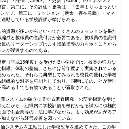
（
Do
）・評価（
Check
）・更新（
Action
）のマネジメン
経営、第二に、その評価・更新は、「去年よりちょっとい
ーシップ、第三に、ミッション（使命・存在意義）・マネ
と連動している学校評価が挙げられる。
人的資源が多いからといってたくさんのミッションを果た
織編成と教職員の意識付けが必要である。教職員の意識付
校長のリーダーシップはまず授業指導の力を示すことから
ョンが浸透するのである。
定（平成16年度）を受けたB小学校では、校長の強力な
（指導）体制の整備、さらには前年度より実施されている
認められた。それらに典型してみられる校長の優れた学校
る組織的な対応を可能としており、同時にそのことが管理
を高める上でも有効であることが看取された。
校の評価システムの確立に関する調査研究」の研究指定を受け
加えながら、組織内に学校評価を根付かせる試みに積極的
の面でも企業等の手法に学びながら、より効果があがるア
を加えながら経営改善を図っている。
評価システムを主軸にした学校改革を進めてきた。この学