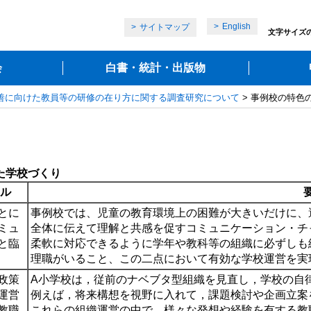
English
サイトマップ
文字サイズ
会
白書・統計・出版物
善に向けた教員等の研修の在り方に関する調査研究について
> 事例校の特色
た学校づくり
ル
とに
事例校では、児童の教育環境上の困難が大きいだけに、
ミュ
全体に伝えて理解と共感を促すコミュニケーション・チ
と臨
柔軟に対応できるように学年や教科等の組織に必ずしも
理職がいること、この二点において有効な学校運営を実
政策
A小学校は，従前のナベブタ型組織を見直し，学校の自
運営
例えば，将来構想を視野に入れて，課題検討や企画立案
教職
これらの組織運営の中で，様々な発想や経験を有する教