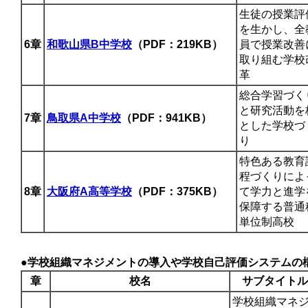
生徒の授業評
を生かし、全
6章
和歌山県B中学校
（PDF：219KB）
員で授業改善
取り組む学校
革
総合学習づく
と研究活動を
7章
鳥取県A中学校
（PDF：941KB）
とした学校づ
り
特色ある教育
程づくりによ
8章
大阪府A高等学校
（PDF：375KB）
て学力と進学
保障する普通
単位制高校
●学校組織マネジメントの導入や学校自己評価システムの
章
校名
サブタイトル
学校組織マネ