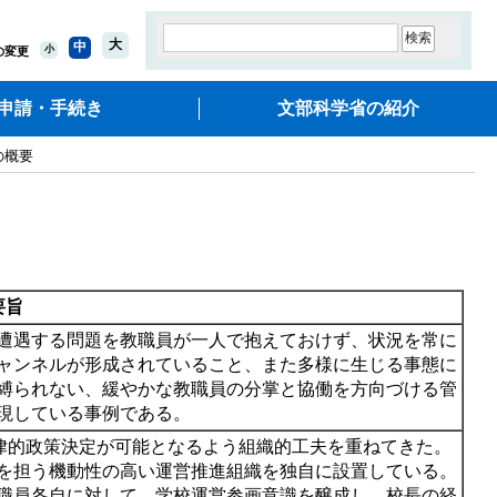
大
中
小
の変更
申請・手続き
文部科学省の紹介
の概要
要旨
遭遇する問題を教職員が一人で抱えておけず、状況を常に
ャンネルが形成されていること、また多様に生じる事態に
縛られない、緩やかな教職員の分掌と協働を方向づける管
現している事例である。
律的政策決定が可能となるよう組織的工夫を重ねてきた。
を担う機動性の高い運営推進組織を独自に設置している。
職員各自に対して，学校運営参画意識を醸成し，校長の経