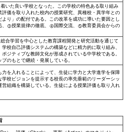
ち着いた良い学校となった。この学校の特色ある取り組み
業評価を取り入れた校内の授業研究、異種校・異学年との
だより」の配付である。この改革を成功に導いた要因とし
処、
授業規律の徹底、
国際交流、
教育委員会からの
、総合学習を中心とした教育課程開発と研究活動を通じて
、学校自己評価システムの構築などに精力的に取り組み、
、ポジティブな教師文化が形成されている中学校である。
ップのもとで継続・発展している。
も力を入れることによって、生徒に学力と大学進学を保障
な学校ビジョンを提示する校長の率先垂範のリーダーシッ
運営組織を構築している。生徒による授業評価も取り入れ
旨