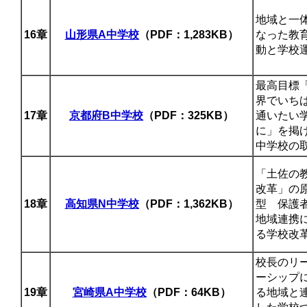
地域と一
16章
山形県A中学校
（PDF：1,283KB）
なった教
動と学校
最高目標
界でいち
17章
京都府B中学校
（PDF：325KB）
通いたい
に」を掲
中学校の
「土佐の
改革」の
18章
高知県N中学校
（PDF：1,362KB）
型 保護
地域連携
る学校改
校長のリ
ーシップ
19章
宮崎県A中学校
（PDF：64KB）
る地域と