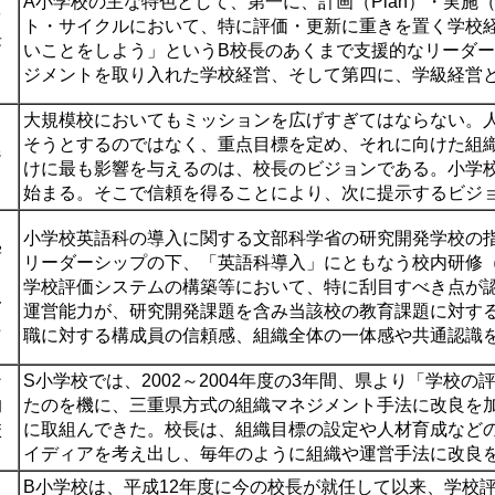
A小学校の主な特色として、第一に、計画（
Plan
）・実施
を
ト・サイクルにおいて、特に評価・更新に重きを置く学校
長
いことをしよう」というB校長のあくまで支援的なリーダ
ッ
ジメントを取り入れた学校経営、そして第四に、学級経営
大規模校においてもミッションを広げすぎてはならない。
と
そうとするのではなく、重点目標を定め、それに向けた組
ジ
けに最も影響を与えるのは、校長のビジョンである。小学
始まる。そこで信頼を得ることにより、次に提示するビジ
小学校英語科の導入に関する文部科学省の研究開発学校の指
学
リーダーシップの下、「英語科導入」にともなう校内研修
学校評価システムの構築等において、特に刮目すべき点が
み
運営能力が、研究開発課題を含み当該校の教育課題に対す
た
職に対する構成員の信頼感、組織全体の一体感や共通認識
ン
S小学校では、2002～2004年度の3年間、県より「学
的
たのを機に、三重県方式の組織マネジメント手法に改良を
校
に取組んできた。校長は、組織目標の設定や人材育成など
イディアを考え出し、毎年のように組織や運営手法に改良
B小学校は、平成12年度に今の校長が就任して以来、学校