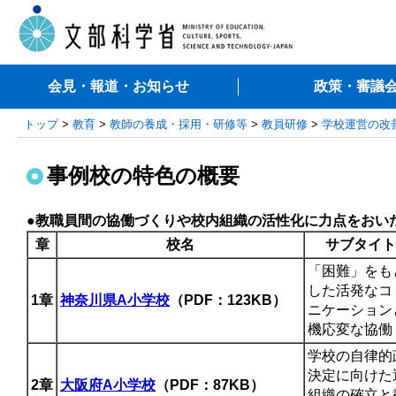
会見・報道・お知らせ
政策・審議
トップ
>
教育
>
教師の養成・採用・研修等
>
教員研修
>
学校運営の改
事例校の特色の概要
●教職員間の協働づくりや校内組織の活性化に力点をおい
章
校名
サブタイト
「困難」をも
した活発なコ
1章
神奈川県A小学校
（PDF：123KB）
ニケーション
機応変な協働
学校の自律的
決定に向けた
2章
大阪府A小学校
（PDF：87KB）
組織の確立と