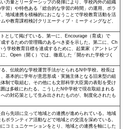
高い力量とリーダーシップの発揮により、学校内外の組織
の学習）や特色ある「総合的な学習の時間」の運用、ボラ
ど、地域連携を積極的におこなうことで学校教育活動を活
テムや教育課程検討クリエーティブ・ミーティングなど、
。
ントとして掲げている。第一に、
Encourage
（育成）で
育成するための管理職のあるべき姿を示した。第二に、
Ch
いう学校教育目標を達成するために、起業家（アントレプ
三に、
Open
（開く）では、徹底した「開かれた学校づく
する、伝統的な学校運営手法がとられるN中学校。校長は
り、基本的に学年が意思形成・実施主体となる旧来型の組
員体制で取組む。その他にも文部科学大臣賞の表彰を受け
範囲は多岐にわたる。こうしたN中学校で現在取組まれる
」への対応策として生み出されたものが、制度化されたも
長自ら先頭に立って地域との連携が進められている。地域
徒もボランティア活動などで地域との交流を深めている。
的にコミュニケーションをとり、地域との連携を軸にした