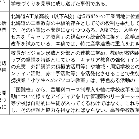
づく
学校づくりを見事に成し遂げた事例である。
北海道A工業高校（以下A校）はS市郊外の工業団地に位
の活
北海道の工業教育の中核的存在としてその役割を果たし
専門
で、その位置は不安定になりつつある。A校では、入学
セスを「キャリア教育」の視点から統合的に捉え、産学
改革を試みている。本稿では、特に産学連携に重点をお
校長がビジョン形成と外部との連携に努め、教頭が校内
ップの発揮を特徴としている。キャリア教育の強化（イ
周辺
の充実、外部講師の積極的活用等）や地域・周辺学校と
連携
ンティア活動、赤十字活動等）を活発化させることで生
携授業「小学生へのパソコン教室」は、特色ある活動の
「困難校」から、普通科コース制導入を軸に学校改革を
は開
動について様々なアイディアを出す管理職のリーダーシ
校づ
等学校は自動的に生徒が入ってくるわけではなく、これ
もに
し、その信頼と協力を得なければならない。高等学校改