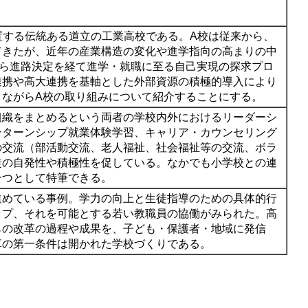
置する伝統ある道立の工業高校である。A校は従来から、
てきたが、近年の産業構造の変化や進学指向の高まりの中
から進路決定を経て進学・就職に至る自己実現の探求プロ
連携や高大連携を基軸とした外部資源の積極的導入により
きながらA校の取り組みについて紹介することにする。
組織をまとめるという両者の学校内外におけるリーダーシ
ンターンシップ就業体験学習、キャリア・カウンセリング
の交流（部活動交流、老人福祉、社会福祉等の交流、ボラ
徒の自発性や積極性を促している。なかでも小学校との連
一つとして特筆できる。
進めている事例。学力の向上と生徒指導のための具体的行
ップ、それを可能とする若い教職員の協働がみられた。高
らの改革の過程や成果を、子ども・保護者・地域に発信
革の第一条件は開かれた学校づくりである。