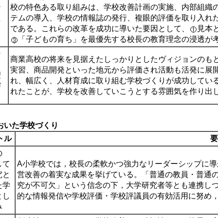
テ
校の特色ある取り組みは、学校改善計画の実施、内部組織
た
テムの導入、学校の情報誌の発行、複眼的評価を取り入れ
である。これらの改革を成功に導いた要因として、
見本
「子どもの育ち」を最優先する校長の教育理念の浸透が
ン
商業高校の将来を見据えたしっかりとしたヴィジョンのも
る
実習、商品開発といった地元から評価され活動も活発に展
望
れ、幅広く、人材育成に取り組む学校づくりが成功してい
づ
れたことが、学校を改善していこうとする雰囲気を作り出
おいた学校づくり
トル
要
の
して
A小学校では，校長の柔軟かつ強力なリーダーシップに
究と
営改善の着実な成果を挙げている。「普通の教員・普通
た学
究が不可欠」という信念の下，大学研究者等とも連携し
とし
的な情報発信や学校評価・学校評議員の有効活用に努め
み