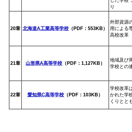
した学校
り
外部資源
20章
北海道A工業高等学校
（PDF：553KB）
用による
高校改革
地域及び
21章
山形県A高等学校
（PDF：1,127KB）
学校との
学校改革
22章
愛知県C高等学校
（PDF：103KB）
かれた学
くりとと