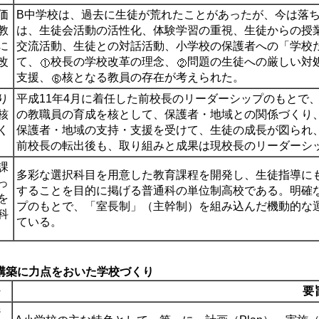
価
B中学校は、過去に生徒が荒れたことがあったが、今は落
教
は、生徒会活動の活性化、体験学習の重視、生徒からの授
に
交流活動、生徒との対話活動、小学校の保護者への「学校
改
て、
校長の学校改革の理念、
問題の生徒への厳しい対
支援、
核となる教員の存在が考えられた。
り
平成11年4月に着任した前校長のリーダーシップのもとで
核
の教職員の育成を核として、保護者・地域との関係づくり
く
保護者・地域の支持・支援を受けて、生徒の成長が図られ
前校長の転出後も、取り組みと成果は現校長のリーダーシ
課
多彩な選択科目を用意した教育課程を開発し、生徒指導に
っ
することを目的に掲げる普通科の単位制高校である。明確
を
プのもとで、「室長制」（主幹制）を組み込んだ機動的な
科
ている。
構築に力点をおいた学校づくり
要
ジ