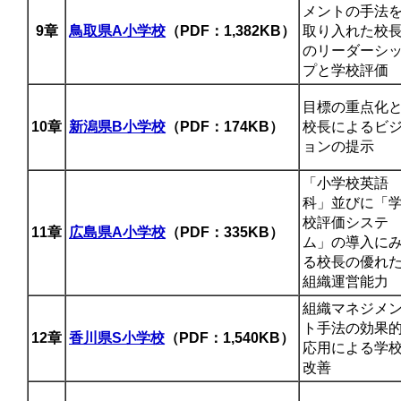
メントの手法
9章
鳥取県A小学校
（PDF：1,382KB）
取り入れた校
のリーダーシ
プと学校評価
目標の重点化
10章
新潟県B小学校
（PDF：174KB）
校長によるビ
ョンの提示
「小学校英語
科」並びに「
校評価システ
11章
広島県A小学校
（PDF：335KB）
ム」の導入に
る校長の優れ
組織運営能力
組織マネジメ
ト手法の効果
12章
香川県S小学校
（PDF：1,540KB）
応用による学
改善