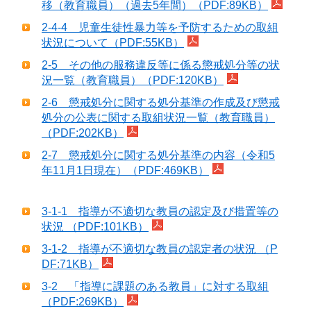
移（教育職員）（過去5年間）（PDF:89KB）
2-4-4 児童生徒性暴力等を予防するための取組
状況について（PDF:55KB）
2-5 その他の服務違反等に係る懲戒処分等の状
況一覧（教育職員）（PDF:120KB）
2-6 懲戒処分に関する処分基準の作成及び懲戒
処分の公表に関する取組状況一覧（教育職員）
（PDF:202KB）
2-7 懲戒処分に関する処分基準の内容（令和5
年11月1日現在）（PDF:469KB）
3-1-1 指導が不適切な教員の認定及び措置等の
状況 （PDF:101KB）
3-1-2 指導が不適切な教員の認定者の状況 （P
DF:71KB）
3-2 「指導に課題のある教員」に対する取組
（PDF:269KB）