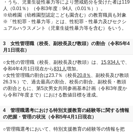
・うち、児童生徒性暴力等により懲戒処分を受けた者は119
人（0.01％）（令和3年度：94人（0.01％））。
※幼稚園（幼稚園型認定こども園含む）の教育職員も対象
※「性犯罪・性暴力等」とは、性犯罪・性暴力及びセクシ
ュアルハラスメント（児童生徒性暴力等を含む）をいう。
3 女性管理職（校長、副校長及び教頭）の割合（令和5年4
月1日現在）
○女性の管理職（校長、副校長及び教頭）は、
15,934人
で、
令和4年4月1日現在から
831人
増加。
○女性管理職の割合は23.7％（校長
20.8％
、副校長及び教頭
26.3％）で、過去最高の割合。校長の割合、副校長・教頭
の割合ともに、第5次男女共同参画基本計画（令和3年度か
ら令和7年度まで）における数値目標を達成。
4 管理職選考における特別支援教育の経験等に関する情報
の把握・管理の状況（令和5年4月1日現在）
○管理職選考において、特別支援教育の経験等の情報を把