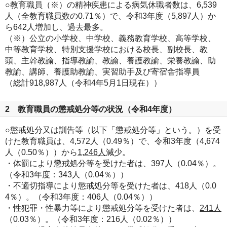
○教育職員（※）の精神疾患による病気休職者数は、6,539
人（全教育職員数の0.71％）で、令和3年度（5,897人）か
ら642人増加し、過去最多。
（※）公立の小学校、中学校、義務教育学校、高等学校、
中等教育学校、特別支援学校における校長、副校長、教
頭、主幹教諭、指導教諭、教諭、養護教諭、栄養教諭、助
教諭、講師、養護助教諭、実習助手及び寄宿舎指導員
（総計918,987人（令和4年5月1日現在））
2 教育職員の懲戒処分等の状況（令和4年度）
○懲戒処分又は訓告等（以下「懲戒処分等」という。）を受
けた教育職員は、4,572人（0.49％）で、令和3年度（4,674
人（0.50％））から
1,246人
減少。
・体罰により懲戒処分等を受けた者は、397人（0.04％）。
（令和3年度：343人（0.04％））
・不適切指導により懲戒処分等を受けた者は、418人（0.0
4％）。（令和3年度：406人（0.04％））
・性犯罪・性暴力等により懲戒処分等を受けた者は、
241人
（0.03％）。（令和3年度：216人（0.02％））