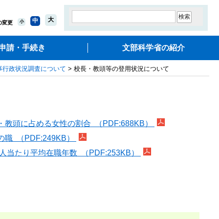
大
中
小
の変更
申請・手続き
文部科学省の紹介
事行政状況調査について
> 校長・教頭等の登用状況について
に占める女性の割合 （PDF:688KB）
（PDF:249KB）
たり平均在職年数 （PDF:253KB）