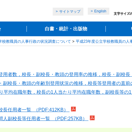
English
サイトマップ
文字サイズ
会
白書・統計・出版物
学校教職員の人事行政の状況調査について
>
平成23年度公立学校教職員の人
用者数，校長・副校長・教頭の登用率の推移，校長・副校長・教頭
副校長・教頭の年齢別登用状況の推移，校長等登用者の直前の職 
平均在職年数，校長の1人当たり平均在職年数，副校長等の1人当
任用者一覧 （PDF:412KB）
副校長等任用者一覧 （PDF:257KB）