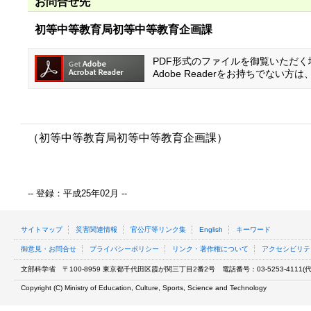
お問合せ先
初等中等教育局初等中等教育企画課
PDF形式のファイルを御覧いただく場合
Adobe Readerをお持ちでな
（初等中等教育局初等中等教育企画課）
-- 登録：平成25年02月 --
サイトマップ
災害関連情報
官公庁等リンク集
English
キーワード
御意見・お問合せ
プライバシーポリシー
リンク・著作権について
アクセシビリテ
文部科学省
〒100-8959 東京都千代田区霞が関三丁目2番2号
電話番号：03-5253-4111(代表
Copyright (C) Ministry of Education, Culture, Sports, Science and Technology