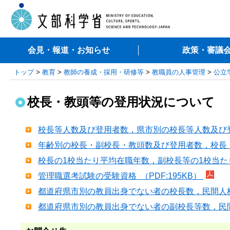
会見・報道・お知らせ
政策・審議
トップ
>
教育
>
教師の養成・採用・研修等
>
教職員の人事管理
>
公立
校長・教頭等の登用状況について
校長等人数及び登用者数，県市別の校長等人数及び登
年齢別の校長・副校長・教頭数及び登用者数，校長・
校長の1校当たり平均在職年数，副校長等の1校当たり
管理職選考試験の受験資格 （PDF:195KB）
都道府県市別の教員出身でない者の校長数，民間人校長
都道府県市別の教員出身でない者の副校長等数，民間人