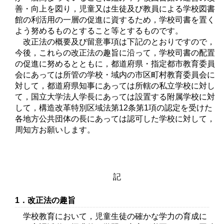
善・向上を図り，児童又は生徒及び教員による学校図書
館の利活用の一層の促進に資するため，学校司書を置く
よう努めるものとすること等とするものです。
改正法の概要及び留意事項は下記のとおりですので，
今後，これらの改正法の趣旨に沿って，学校司書の配置
の促進に努めるとともに，都道府県・指定都市教育委員
会にあっては所管の学校・域内の市区町村教育委員会に
対して，都道府県知事にあっては所轄の私立学校に対し
て，国立大学法人学長にあっては設置する附属学校に対
して，構造改革特別区域法第12条第1項の認定を受けた
各地方公共団体の長にあっては認可した学校に対して，
周知方お願いします。
記
1．改正法の趣旨
学校教育において，児童生徒の確かな学力の育成に