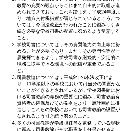
教育の充実の観点からこれまで自主的に取組が進
められてきており，これを踏まえ，平成24年度よ
り，地方交付税措置が講じられているところ。つ
いては，今回法改正が行われたことに鑑み，引き
続き必要な学校司書の配置に努めるよう留意する
こと。
学校司書については，その資質能力の向上等に努
めることが必要であり，また，その専門性等が一
層発揮できるよう，学校司書が継続的・安定的に
職務に従事できる環境への配慮が重要であるこ
と。
司書教諭については，平成9年の本法改正によ
り，11学級以下の学校においては当分の間置かな
いことができるとされているが，学校図書館にお
ける司書教諭の職務の重要性に鑑み，司書教諭有
資格者の確保及びその発令をより一層計画的に推
進し，これらの学校においても司書教諭の設置が
なされるよう引き続き努めること。
多くの司書教諭が学級担任等を兼務している現状
に鑑み，司書教諭がその職責を十分果たせるよ