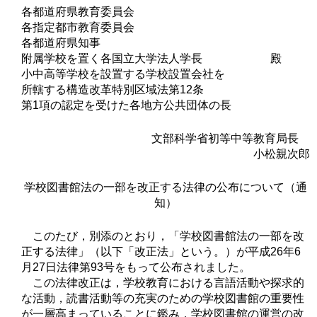
各都道府県教育委員会
各指定都市教育委員会
各都道府県知事
附属学校を置く各国立大学法人学長 殿
小中高等学校を設置する学校設置会社を
所轄する構造改革特別区域法第12条
第1項の認定を受けた各地方公共団体の長
文部科学省初等中等教育局長
小松親次郎
学校図書館法の一部を改正する法律の公布について（通
知）
このたび，別添のとおり，「学校図書館法の一部を改
正する法律」（以下「改正法」という。）が平成26年6
月27日法律第93号をもって公布されました。
この法律改正は，学校教育における言語活動や探求的
な活動，読書活動等の充実のための学校図書館の重要性
が一層高まっていることに鑑み，学校図書館の運営の改