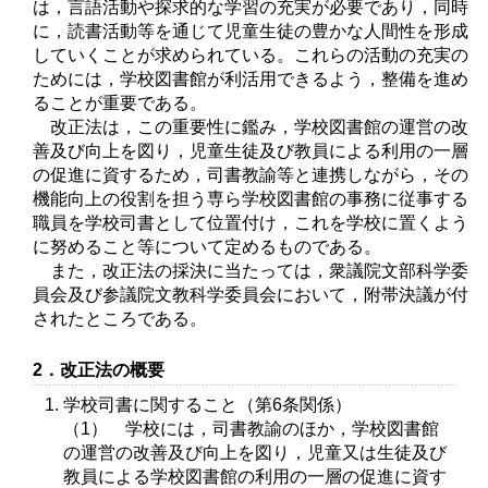
は，言語活動や探求的な学習の充実が必要であり，同時
に，読書活動等を通じて児童生徒の豊かな人間性を形成
していくことが求められている。これらの活動の充実の
ためには，学校図書館が利活用できるよう，整備を進め
ることが重要である。
改正法は，この重要性に鑑み，学校図書館の運営の改
善及び向上を図り，児童生徒及び教員による利用の一層
の促進に資するため，司書教諭等と連携しながら，その
機能向上の役割を担う専ら学校図書館の事務に従事する
職員を学校司書として位置付け，これを学校に置くよう
に努めること等について定めるものである。
また，改正法の採決に当たっては，衆議院文部科学委
員会及び参議院文教科学委員会において，附帯決議が付
されたところである。
2．改正法の概要
学校司書に関すること（第6条関係）
（1） 学校には，司書教諭のほか，学校図書館
の運営の改善及び向上を図り，児童又は生徒及び
教員による学校図書館の利用の一層の促進に資す