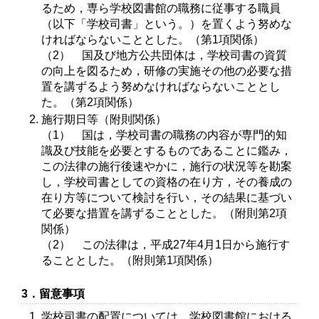
るため，専ら学校図書館の職務に従事する職員
（以下「学校司書」という。）を置くよう努めな
ければならないこととした。（第1項関係）
（2） 国及び地方公共団体は，学校司書の資質
の向上を図るため，研修の実施その他の必要な措
置を講ずるよう努めなければならないこととし
た。（第2項関係）
施行期日等（附則関係）
（1） 国は，学校司書の職務の内容が専門的知
識及び技能を必要とするものであることに鑑み，
この法律の施行後速やかに，施行の状況等を勘案
し，学校司書としての資格の在り方，その養成の
在り方等について検討を行い，その結果に基づい
て必要な措置を講ずることとした。（附則第2項
関係）
（2） この法律は，平成27年4月1日から施行す
ることとした。（附則第1項関係）
3．留意事項
学校司書の配置については，学校図書館における