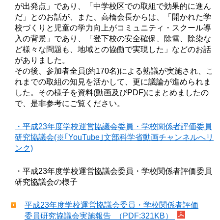
が出発点」であり、「中学校区での取組で効果的に進ん
だ」とのお話が、また、高橋会長からは、「開かれた学
校づくりと児童の学力向上がコミュニティ・スクール導
入の背景」であり、「登下校の安全確保、除雪、除染な
ど様々な問題も、地域との協働で実現した」などのお話
がありました。
その後、参加者全員(約170名)による熟議が実施され、こ
れまでの取組の知見を活かして、更に議論が進められま
した。その様子を資料(動画及びPDF)にまとめましたの
で、是非参考にご覧ください。
・平成23年度学校運営協議会委員・学校関係者評価委員
研究協議会(※｢YouTube｣文部科学省動画チャンネルへリ
ンク)
・平成23年度学校運営協議会委員・学校関係者評価委員
研究協議会の様子
平成23年度学校運営協議会委員・学校関係者評価
委員研究協議会実施報告 （PDF:321KB）