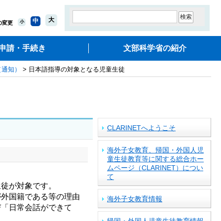
大
中
小
の変更
申請・手続き
文部科学省の紹介
（通知）
> 日本語指導の対象となる児童生徒
CLARINETへようこそ
海外子女教育、帰国・外国人児
童生徒教育等に関する総合ホー
ムページ（CLARINET）につい
て
生徒が対象です。
外国籍である等の理由
海外子女教育情報
び「日常会話ができて
帰国・外国人児童生徒教育情報