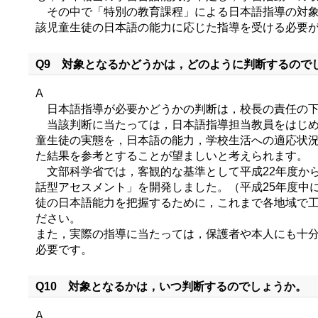
その中で「特別の教育課程」による日本語指導の対象
該児童生徒の日本語の能力に応じた指導を受ける必要
Q9 対象となるかどうかは，どのように判断するので
A
日本語指導が必要かどうかの判断は，校長の責任の下
当該判断に当たっては，日本語指導担当教員をはじめ
童生徒の実態を，日本語の能力，学校生活への適応状
た結果を参考とすることが望ましいと考えられます。
文部科学省では，客観的な基準として平成22年度から2
話型アセスメント」を開発しました。（平成25年度中に配付及び文
徒の日本語能力を把握するために，これまで各地域で
ださい。
また，実際の指導に当たっては，保護者や本人にも十
必要です。
Q10 対象となるかは，いつ判断するのでしょうか。
A