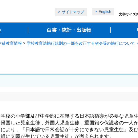
English
サイトマップ
文字サイズ
会
白書・統計・出版物
生徒教育情報
>
学校教育法施行規則の一部を改正する省令等の施行について
。
学校の小学部及び中学部に在籍する日本語指導が必要な児童
帰国した児童生徒，外国人児童生徒，重国籍や保護者の一人が
情により，「日本語で日常会話が十分にできない児童生徒」及
取組に支障が生じている児童生徒」が考えられます。