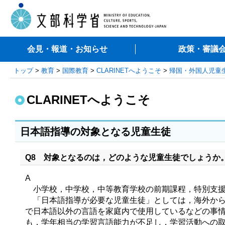
会見・報道・お知らせ
政策・審議
トップ
>
教育
>
国際教育
>
CLARINETへようこそ
>
帰国・外国人児童
CLARINETへようこそ
日本語指導の対象となる児童生徒
Q8 対象となるのは，どのような児童生徒でしょうか
A
小学校，中学校，中等教育学校の前期課程，特別支援
「日本語指導が必要な児童生徒」としては，海外から
で日本語以外の言語を家庭内で使用しているなどの事
も，学年相当の学習言語能力が不足し，学習活動への