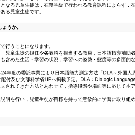
となる児童生徒は，在籍学級で行われる教育課程によらず，在
がある児童生徒です。
しょうか。
で行うことになります。
，児童生徒の担任や各教科を担当する教員，日本語指導補助者
況も含めた生活・学習の状況，学習への姿勢・態度等の多面的
4年度の委託事業により日本語能力測定方法「DLA～外国人児
部科学省HPへ掲載予定。DLA：Dialogic Language As
工夫されてきた方法とあわせて，指導段階や場面等に応じて本
分説明を行い，児童生徒が目標を持って意欲的に学習に取り組