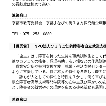
の貢献度は極めて高い。
連絡窓口
京都市教育委員会 京都まなびの街生き方探究館企画
TEL：075－253－0880
【優秀賞】 NPO法人ひょうご知的障害者自立就業支
「協生」は，障害を持った生徒を職業訓練生として代
練やカフェでの接客，調理補助，洗い場などの作業訓
職業安定所や特別支援学校，就業・生活支援センター
ように支援している。特に本人の特性を考慮し，能力
「誰もが人としての個性と特性を生かし，働く喜びを
県立障害者高等技術専門学院等の在学生及び障がいの
ど，障害者の就労やその理解を広める啓発活動も展開
連絡窓口