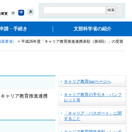
大
中
小
の変更
申請・手続き
文部科学省の紹介
済産業省）
> 平成26年度「キャリア教育推進連携表彰（第4回）」の受賞
キャリア教育topページへ
キャリア教育の手引き・パンフ
キャリア教育推進連携
レット等
「キャリア・パスポート」に関
すること
キャリア教育関係表彰・シンポ