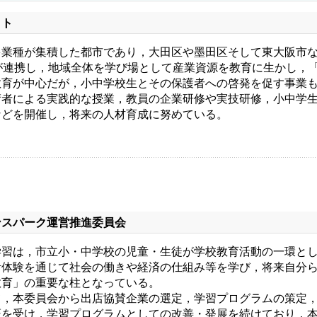
クト
業種が集積した都市であり，大田区や墨田区そして東大阪市な
が連携し，地域全体を学び場として産業資源を教育に生かし，
教育が中心だが，小中学校生とその保護者への啓発を促す事業
術者による実践的な授業，教員の企業研修や実技研修，小中学
などを開催し，将来の人材育成に努めている。
ンスパーク運営推進委員会
習は，市立小・中学校の児童・生徒が学校教育活動の一環とし
計体験を通じて社会の働きや経済の仕組み等を学び，将来自分
教育」の重要な柱となっている。
，本委員会から出店協賛企業の選定，学習プログラムの策定，
証を受け，学習プログラムとしての改善・発展を続けており，