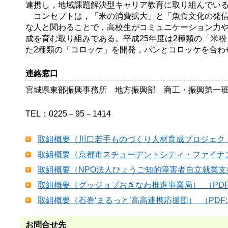
連携し，地域課題解決型キャリア教育に取り組んでい
コンセプトは，「米の消費拡大」と「魚食文化の発信
な人と関わることで，高校生がコミュニケーション力
成を育む取り組みである。平成25年度は2種類の「米
た2種類の「コロッケ」を開発，パンとコロッケを合わ
連絡窓口
宮城県東部振興事務所 地方振興部 商工・振興第一
TEL：0225－95－1414
取組概要（川口若手ものづくり人材育成プロジェクト） 
取組概要（京都市スチューデントシティ・ファイナンス
取組概要（NPO法人ひょうご知的障害者自立就業支援ネ
取組概要（グッジョブおきなわ推進事業局） （PDF:
取組概要（石巻‘まるっと’高高連携応援団） （PDF:
お問合せ先