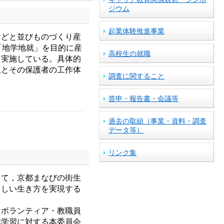
ジウム
起業体験推進事業
どと並びものづくり産
「地学地就」を目的に産
高校生の就職
も実施している。具体的
生とその保護者の工作体
調査に関すること
答申・報告書・会議等
過去の取組（事業・資料・調査
データ等）
リンク集
て，京都まなびの街生
らしい生き方を実現する
ボランティア・教職員
本学習に対する本委員会