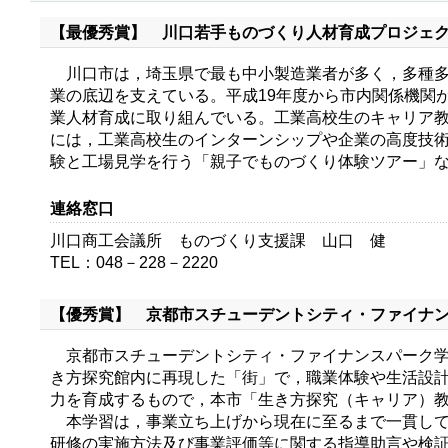
【最優秀賞】 川口若手ものづくり人材育成プロジェ
川口市は，埼玉県で最も中小製造業者が多く，多種多
業の底辺を支えている。平成19年度から市内関係機関
業人材育成に取り組んでいる。工業高校生のキャリア
には，工業高校生のインターンシップや企業の高度技
験と工場見学を行う「親子でものづくり体験ツアー」
連絡窓口
川口商工会議所 ものづくり支援課 山口 健
TEL：048－228－2220
【優秀賞】 京都市スチューデントシティ・ファイナ
京都市スチューデントシティ・ファイナンスパーク学
き方探究館内に再現した「街」で，職業体験や生活設
力を育成するもので，本市「生き方探究（キャリア）
本学習は，事業立ち上げから現在に至るまで一貫して
研修の実施方法及び事業評価等に関する指導助言や検