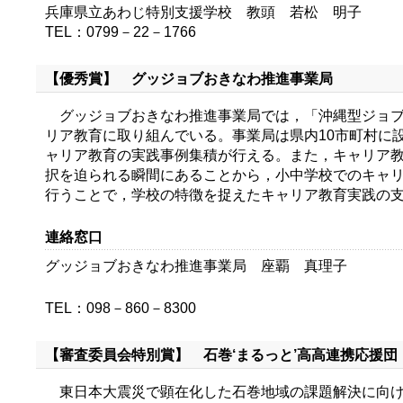
兵庫県立あわじ特別支援学校 教頭 若松 明子
TEL：0799－22－1766
【優秀賞】 グッジョブおきなわ推進事業局
グッジョブおきなわ推進事業局では，「沖縄型ジョブ
リア教育に取り組んでいる。事業局は県内10市町村に
ャリア教育の実践事例集積が行える。また，キャリア
択を迫られる瞬間にあることから，小中学校でのキャ
行うことで，学校の特徴を捉えたキャリア教育実践の
連絡窓口
グッジョブおきなわ推進事業局 座覇 真理子
TEL：098－860－8300
【審査委員会特別賞】 石巻‘まるっと’高高連携応援団
東日本大震災で顕在化した石巻地域の課題解決に向け，