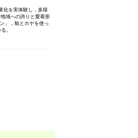
業化を実体験し，多様
や地域への誇りと愛着形
パン」，鯨とホヤを使っ
いる。