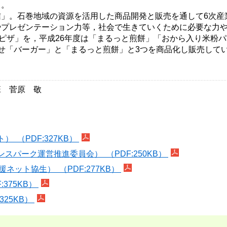
る。
」。石巻地域の資源を活用した商品開発と販売を通して6次産
やプレゼンテーション力等，社会で生きていくために必要な力
粉ピザ」を，平成26年度は「まるっと煎餅」「おから入り米粉
せ「バーガー」と「まるっと煎餅」と3つを商品化し販売して
班 菅原 敬
（PDF:327KB）
パーク運営推進委員会） （PDF:250KB）
ット協生） （PDF:277KB）
375KB）
325KB）