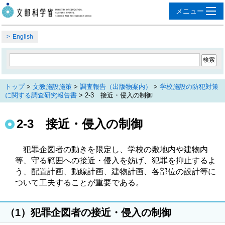
English
トップ
>
文教施設施策
>
調査報告（出版物案内）
>
学校施設の防犯対策
に関する調査研究報告書
> 2‐3 接近・侵入の制御
2‐3 接近・侵入の制御
犯罪企図者の動きを限定し、学校の敷地内や建物内
等、守る範囲への接近・侵入を妨げ、犯罪を抑止するよ
う、配置計画、動線計画、建物計画、各部位の設計等に
ついて工夫することが重要である。
（1）犯罪企図者の接近・侵入の制御