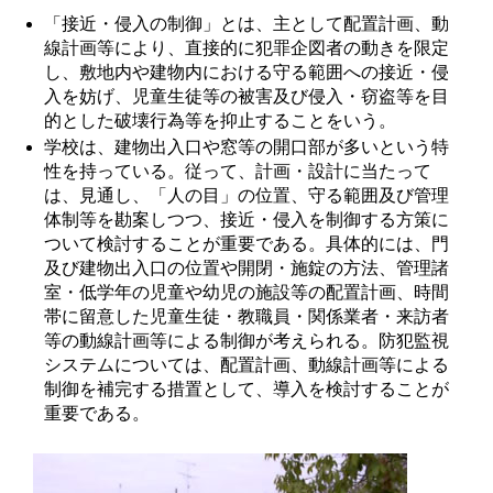
「接近・侵入の制御」とは、主として配置計画、動
線計画等により、直接的に犯罪企図者の動きを限定
し、敷地内や建物内における守る範囲への接近・侵
入を妨げ、児童生徒等の被害及び侵入・窃盗等を目
的とした破壊行為等を抑止することをいう。
学校は、建物出入口や窓等の開口部が多いという特
性を持っている。従って、計画・設計に当たって
は、見通し、「人の目」の位置、守る範囲及び管理
体制等を勘案しつつ、接近・侵入を制御する方策に
ついて検討することが重要である。具体的には、門
及び建物出入口の位置や開閉・施錠の方法、管理諸
室・低学年の児童や幼児の施設等の配置計画、時間
帯に留意した児童生徒・教職員・関係業者・来訪者
等の動線計画等による制御が考えられる。防犯監視
システムについては、配置計画、動線計画等による
制御を補完する措置として、導入を検討することが
重要である。