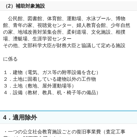
（2）補助対象施設
公民館、図書館、体育館、運動場、水泳プール、博物
館、青年の家、視聴覚センター、婦人教育会館、少年自然
の家、地域改善対策集会所、柔剣道場、文化施設、相撲
場、漕艇場、生涯学習センター
その他、文部科学大臣が財務大臣と協議して定める施設
に係る
１．建物（電気、ガス等の附帯設備を含む）
２．土地に固着している建物以外の工作物
３．土地（敷地、屋外運動場等）
４．設備（教材、教具、机・椅子等の備品）
4．適用除外
・一つの公立社会教育施設ごとの復旧事業費（査定工事