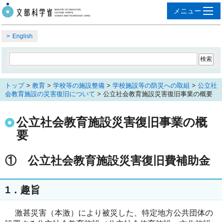
English
トップ
>
教育
>
学校等の施設整備
>
学校施設等の防災への取組
>
公立社
会教育施設の災害復旧について
> 公立社会教育施設災害復旧事業の概要
公立社会教育施設災害復旧事業の概
要
① 公立社会教育施設災害復旧費補助金
1．趣旨
激甚災害（本激）により被災した、特定地方公共団体の