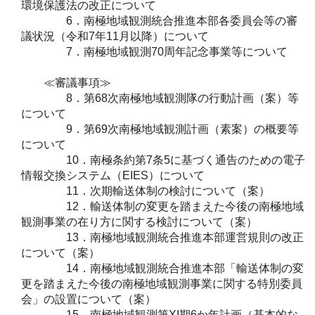
環境保護法の改正について
6．南極地域観測統合推進本部各委員会等の審
議状況（令和7年11月以降）について
7．南極地域観測70周年記念事業等について
≪審議事項≫
8．第68次南極地域観測隊の行動計画（案）等
について
9．第69次南極地域観測計画（素案）の概要等
について
10．南極条約第7条5に基づく通告のための電子
情報交換システム（EIES）について
11．次期輸送体制の検討について（案）
12．輸送体制の変更を踏まえた今後の南極地域
観測事業の在り方に関する検討について（案）
13．南極地域観測統合推進本部運営規則の改正
について（案）
14．南極地域観測統合推進本部「輸送体制の変
更を踏まえた今後の南極地域観測事業に関する特別委員
会」の設置について（案）
15．南極地域観測第XI期6か年計画（基本的な