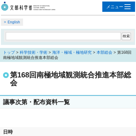
English
トップ
>
科学技術・学術
>
海洋・極域・極地研究
>
本部総会
> 第168回
南極地域観測統合推進本部総会
第168回南極地域観測統合推進本部総
会
議事次第・配布資料一覧
日時