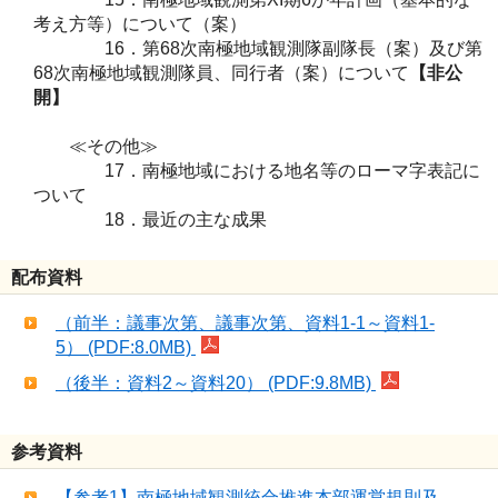
考え方等）について（案）
16．第68次南極地域観測隊副隊長（案）及び第
68次南極地域観測隊員、同行者（案）について
【非公
開】
≪その他≫
17．南極地域における地名等のローマ字表記に
ついて
18．最近の主な成果
配布資料
（前半：議事次第、議事次第、資料1-1～資料1-
5） (PDF:8.0MB)
（後半：資料2～資料20） (PDF:9.8MB)
参考資料
【参考1】南極地域観測統合推進本部運営規則及