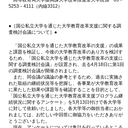
5253－4111（内線3312）
●［国公私立大学を通じた大学教育改革支援に関する調
査検討会議について］●
「国公私立大学を通じた大学教育改革の支援」の成果
と課題を検証し、今後の大学教育改革のあり方を検討す
るため、「国公私立大学を通じた大学教育改革の支援に
関する調査検討会議」が設置され、去る4月18日に第1回
の調査検討会議が開催されました。
また、同会議の議論の参考とするため、過去に実施さ
れた取組の継続状況等を把握し、各事業が大学教育改革
に果たした効果や課題等を確認することを目的として、
「国公私立大学を通じた大学教育改革支援プログラム継
続状況に関するアンケート」を5月13日付けで各大学等
に対して依頼いたしました。各大学等の御担当者におか
れましては、お忙しい中回答に御協力をいただきありが
とうございました。
現在、アンケートについては集計を行っているところ