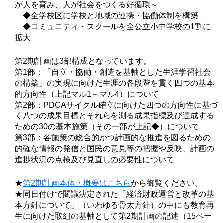
が人を育み、人が社会をつくる好循環～
◆全学校区に学校と地域の連携・協働体制を構築
◆コミュニティ・スクールを全公立小中学校の1割に
拡大
第2期計画は3部構成となっています。
第1部：「自立・協働・創造を基軸とした生涯学習社会
の構築」の実現に向けた生涯の各段階を貫く四つの基本
的方向性（上記マル1～マル4）について
第2部：PDCAサイクル確立に向けた四つの方向性に基づ
く八つの成果目標とそれらを測る成果指標及び達成する
ための30の基本施策（その一部が上記◆）について
第3部：各施策の総合的かつ計画的な推進を図るための
的確な情報の発信と国民の意見等の把握や反映、計画の
進捗状況の点検及び見直しの必要性について
★
第2期計画本体・概要はこちら
から御覧ください。
★同日付けで閣議決定された「経済財政運営と改革の基
本方針について」（いわゆる骨太方針）の中にも教育再
生に向けた取組の基軸として第2期計画の記述（15ペー