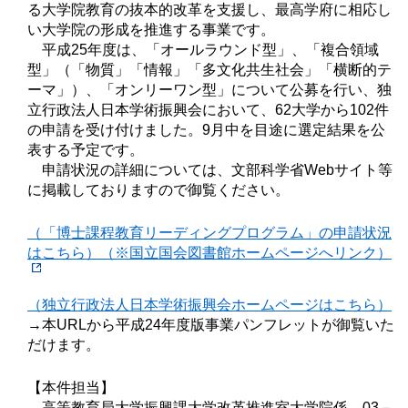
る大学院教育の抜本的改革を支援し、最高学府に相応し
い大学院の形成を推進する事業です。
平成25年度は、「オールラウンド型」、「複合領域
型」（「物質」「情報」「多文化共生社会」「横断的テ
ーマ」）、「オンリーワン型」について公募を行い、独
立行政法人日本学術振興会において、62大学から102件
の申請を受け付けました。9月中を目途に選定結果を公
表する予定です。
申請状況の詳細については、文部科学省Webサイト等
に掲載しておりますので御覧ください。
（「博士課程教育リーディングプログラム」の申請状況
はこちら）（※国立国会図書館ホームページへリンク）
（独立行政法人日本学術振興会ホームページはこちら）
→本URLから平成24年度版事業パンフレットが御覧いた
だけます。
【本件担当】
高等教育局大学振興課大学改革推進室大学院係 03－