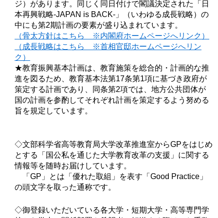
ジ）があります。同じく同日付けで閣議決定された「日
本再興戦略-JAPAN is BACK-」（いわゆる成長戦略）の
中にも第2期計画の要素が盛り込まれています。
（骨太方針はこちら ※内閣府ホームページへリンク）
（成長戦略はこちら ※首相官邸ホームページへリン
ク）
★教育振興基本計画は、教育施策を総合的・計画的な推
進を図るため、教育基本法第17条第1項に基づき政府が
策定する計画であり、同条第2項では、地方公共団体が
国の計画を参酌してそれぞれ計画を策定するよう努める
旨を規定しています。
◇文部科学省高等教育局大学改革推進室からGPをはじめ
とする「国公私を通じた大学教育改革の支援」に関する
情報等を随時お届けしています。
「GP」とは「優れた取組」を表す「Good Practice」
の頭文字を取った通称です。
◇御登録いただいている各大学・短期大学・高等専門学