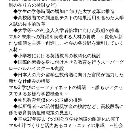
制の在り方の検討など）
◆学生の学修時間の増加に向けた大学改革の推進
◆高校段階での到達度テストの結果活用を含めた大学
入試の抜本的改革
◆大学等への社会人入学者倍増に向けた取組の推進
マル2 未来への飛躍を実現する人材の養成 ～変化や新
たな価値を主導・創造し、社会の各分野を牽引していく
人材～
◆小学校における英語教育の教科化の検討
◆国際的素養を身に付けさせる教育を行うスーパーグ
ローバルハイスクール創設
◆日本人の海外留学生数倍増に向けた官民が協力した
新たな仕組みの構築
マル3 学びのセーフティネットの構築 ～誰もがアクセ
スできる多様な学習機会を～
◆幼児教育無償化への取組の推進
◆低所得者への給付型奨学金の検討など、高校段階に
係る教育費負担軽減策の見直し
◆平成27年度までの国公立学校施設の耐震化の完了
マル4 絆づくりと活力あるコミュニティの形成 ～社会