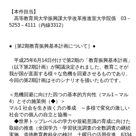
【本件担当】
高等教育局大学振興課大学改革推進室大学院係 03－
5253－4111（内線3312）
●［第2期教育振興基本計画について］●
平成25年6月14日付けで第2期の「教育振興基本計画」
（以下第2期計画）が閣議決定されました。教育こそが
我が国が直面する様々な危機を回避させるものであり、
今回の第2期計画はそのシナリオを描いたものです。
＜危機回避に向けた四つの基本的方向性（マル1～マル
4）とその施策例（◆）＞
マル1 社会を生き抜く力の養成 ～多様で変化の激しい
社会での個人の自立と協働～
◆世界トップレベルの学力や規範意識の育成に向けた
取組の推進（全国学力・学習状況調査の全数調査の継続
実施、道徳教育教科化の検討、土曜日の活用促進、6334