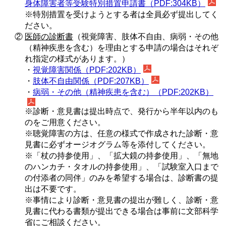
身体障害者等受験特別措置申請書（PDF:304KB）
※特別措置を受けようとする者は全員必ず提出してく
ださい。
②
医師の診断書
（視覚障害、肢体不自由、病弱・その他
（精神疾患を含む）を理由とする申請の場合はそれぞ
れ指定の様式があります。）
・
視覚障害関係（PDF:202KB）
・
肢体不自由関係（PDF:207KB）
・
病弱・その他（精神疾患を含む）（PDF:202KB）
※診断・意見書は提出時点で、発行から半年以内のも
のをご用意ください。
※聴覚障害の方は、任意の様式で作成された診断・意
見書に必ずオージオグラム等を添付してください。
※「杖の持参使用」、「拡大鏡の持参使用」、「無地
のハンカチ・タオルの持参使用」、「試験室入口まで
の付添者の同伴」のみを希望する場合は、診断書の提
出は不要です。
※事情により診断・意見書の提出が難しく、診断・意
見書に代わる書類が提出できる場合は事前に文部科学
省にご相談ください。