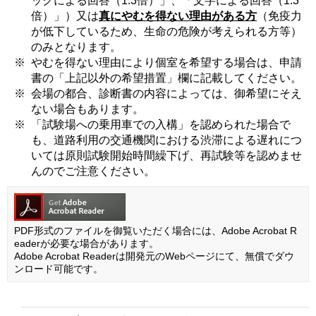
ックによる回答（1.3倍）」、「文字による回答（1.3
倍）」）又は
真にやむを得ない理由がある方
（免疫力
が低下しているため、生命の危険が考えられる方等）
のみとなります。
※
やむを得ない理由により個室を希望する場合は、申請
書の「上記以外の希望措置」欄に記載してください。
※
会場の都合、診断書の内容によっては、御希望にそえ
ない場合もあります。
※
「試験場への乗用車での入構」を認められた場合で
も、道路利用の交通機関における渋滞による遅れにつ
いては原則試験開始時間繰下げ、再試験等を認めませ
んのでご注意ください。
PDF形式のファイルを御覧いただく場合には、Adobe Acrobat R
eaderが必要な場合があります。
Adobe Acrobat Readerは開発元のWebページにて、無償でダウ
ンロード可能です。