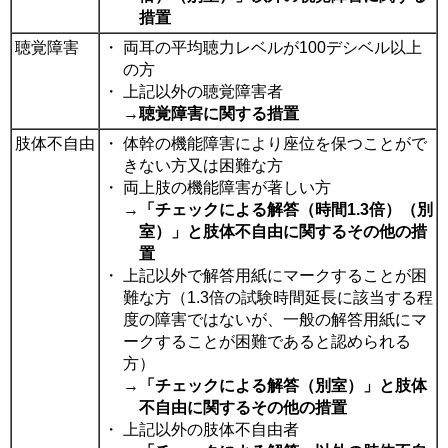
措置
聴覚障害
・
両耳の平均聴力レベルが100デシベル以上
の方
・
上記以外の聴覚障害者
→
聴覚障害に関する措置
肢体不自由
・
体幹の機能障害により座位を保つことがで
きない方又は困難な方
・
両上肢の機能障害が著しい方
→
「チェックによる解答（時間1.3倍）（別
室）」と肢体不自由に関するその他の措
置
・
上記以外で解答用紙にマークすることが困
難な方（1.3倍の試験時間延長に該当する程
度の障害ではないが、一般の解答用紙にマ
ークすることが困難であると認められる
方）
→
「チェックによる解答（別室）」と肢体
不自由に関するその他の措置
・
上記以外の肢体不自由者