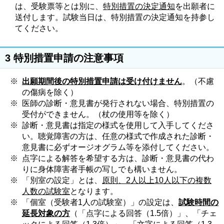
は、受験票等とは別に、
特別措置の決定通知
を出願者に
送付します。試験当日は、特別措置の決定通知を持参し
てください。
3 特別措置申請の注意事項
※
出願期間後の特別措置申請は受け付けません
。（不慮
の傷病を除く）
※
医師の診断・意見書が発行されない場合、特別措置の
受付ができません。（杖の使用等を除く）
※
診断・意見書は指定の様式を使用して入手してくださ
い。聴覚障害の方は、任意の様式で作成された診断・
意見書に必ずオージオグラム等を添付してください。
※
点字による解答を希望する方は、診断・意見書の代わ
りに身体障害者手帳の写しでも構いません。
※
「別室の設定」とは、
原則、2人以上10人以下の複数
人数の試験室
となります。
※
「個室（受験者1人の試験室）」の設定は、
試験時間の
延長対象の方
（「点字による回答（1.5倍）」、「チェ