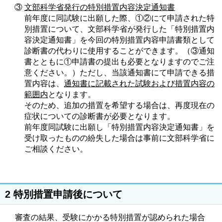
③
文部科学省発行の特別措置内容決定通知書
前年度に同試験に出願した際、①②にて申請された特
別措置について、文部科学省が発行した「特別措置内
容決定通知書」を今回の特別措置内容申請書類として
診断書の代わりに使用することができます。（③通知
書とともに①申請書の提出も必要となりますのでご注
意ください。）ただし、当該通知書にて申請できる措
置内容は、
通知書に記載された試験および措置内容の
範囲内
となります。
そのため、追加の措置を希望する場合は、再度現在の
症状についての診断書が必要となります。
前年度同試験に出願し「特別措置内容決定通知書」を
受け取ったものの紛失した場合は事前に文部科学省に
ご相談ください。
2 特別措置申請後について
審査の結果、受験にかかる特別措置が認められた場合