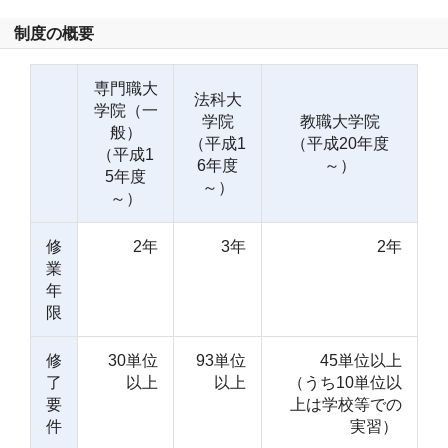
制度の概要
専門職大
法科大
学院（一
学院
教職大学院
般）
（平成1
（平成20年度
（平成1
6年度
～）
5年度
～）
～）
修
2年
3年
2年
業
年
限
修
30単位
93単位
45単位以上
了
以上
以上
（うち10単位以
要
上は学校等での
件
実習）