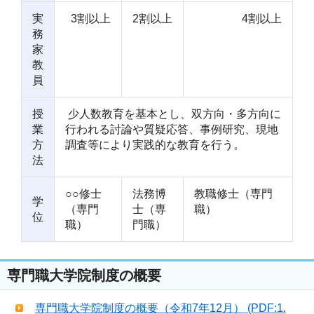
実
3割以上
2割以上
4割以上
務
家
教
員
授
少人数教育を基本とし、双方向・多方向に
業
行われる討論や質疑応答、事例研究、現地
方
調査等により実践的な教育を行う。
法
○○修士
法務博
教職修士（専門
学
（専門
士（専
職）
位
職）
門職）
専門職大学院制度の概要
専門職大学院制度の概要（令和7年12月） (PDF:1.