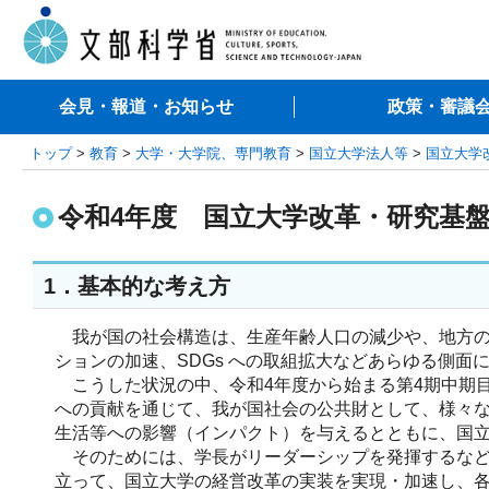
会見・報道・お知らせ
政策・審議
トップ
>
教育
>
大学・大学院、専門教育
>
国立大学法人等
>
国立大学
令和4年度 国立大学改革・研究基
1．基本的な考え方
我が国の社会構造は、生産年齢人口の減少や、地方の
ションの加速、SDGs への取組拡大などあらゆる側
こうした状況の中、令和4年度から始まる第4期中期目標期
への貢献を通じて、我が国社会の公共財として、様々
生活等への影響（インパクト）を与えるとともに、国
そのためには、学長がリーダーシップを発揮するなど
立って、国立大学の経営改革の実装を実現・加速し、