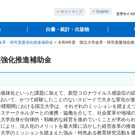
English
サイトマップ
文字サイズ
会
白書・統計・出版物
改革・研究基盤強化推進補助金
> 令和4年度 国立大学改革・研究基盤強化
盤強化推進補助金
過疎化といった課題に加えて、新型コロナウイルス感染症の拡
面において、かつて経験したことのないスピードで大きな変化が
間における国立大学は、それぞれのミッションを踏まえつつ、ポス
なステークホルダーとの連携・協働を介して、社会変革や地域
立大学自身が自律的・戦略的な経営を進めていくことが求めら
により、法人化のメリットを最大限に活かした経営改革の推進
各大学のミッションを踏まえた強み・特色ある教育研究活動を