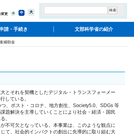
大
中
小
の変更
申請・手続き
文部科学省の紹介
推進補助金
大とそれを契機としたデジタル・トランスフォーメー
進行している。
ト・コロナ、地方創生、Society5.0、SDGs 等
の課題解決を主導していくことにより社会・経済・国民
れる。
が不可欠となっている。本事業は、このような観点に
通じて、社会的インパクトの創出に先導的に取り組む大