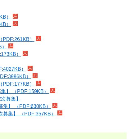
KB）
KB）
F:261KB）
B）
73KB）
027KB）
3986KB）
F:177KB）
（PDF:159KB）
2次募集】
 （PDF:630KB）
】 （PDF:357KB）