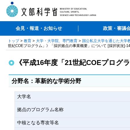
会見・報道・お知らせ
政策・審議
トップ
>
教育
>
大学・大学院、専門教育
>
国公私立大学を通じた大学
世紀COEプログラム」》「採択拠点の事業概要」について [採択状況]-1
《平成16年度「21世紀COEプログ
分野名：革新的な学術分野
大学名
拠点のプログラム名称
中核となる専攻等名