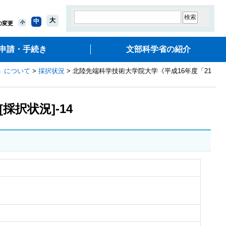
大
中
小
の変更
申請・手続き
文部科学省の紹介
」について
>
採択状況
> 北陸先端科学技術大学院大学《平成16年度「21
択状況]-14