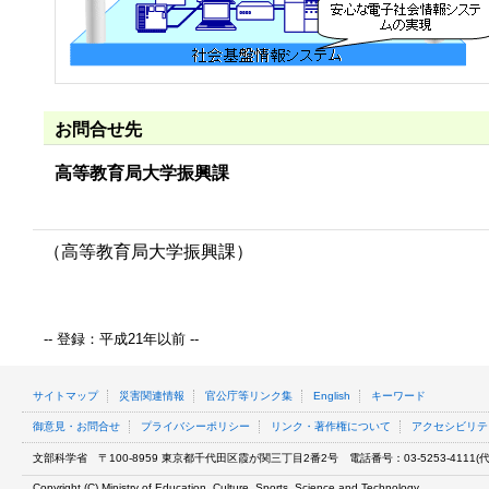
お問合せ先
高等教育局大学振興課
（高等教育局大学振興課）
-- 登録：平成21年以前 --
サイトマップ
災害関連情報
官公庁等リンク集
English
キーワード
御意見・お問合せ
プライバシーポリシー
リンク・著作権について
アクセシビリテ
文部科学省
〒100-8959 東京都千代田区霞が関三丁目2番2号
電話番号：03-5253-4111(代表
Copyright (C) Ministry of Education, Culture, Sports, Science and Technology