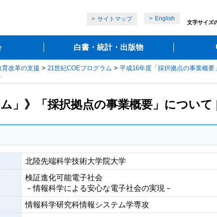
English
サイトマップ
文字サイズ
会
白書・統計・出版物
教育改革の支援
>
21世紀COEプログラム
>
平成16年度「採択拠点の事業概要
4
ラム」》「採択拠点の事業概要」について [採
北陸先端科学技術大学院大学
検証進化可能電子社会
－情報科学による安心な電子社会の実現－
情報科学研究科情報システム学専攻