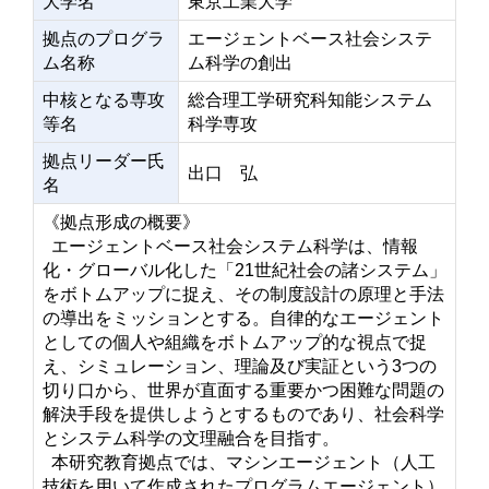
大学名
東京工業大学
拠点のプログラ
エージェントベース社会システ
ム名称
ム科学の創出
中核となる専攻
総合理工学研究科知能システム
等名
科学専攻
拠点リーダー氏
出口 弘
名
《拠点形成の概要》
エージェントベース社会システム科学は、情報
化・グローバル化した「21世紀社会の諸システム」
をボトムアップに捉え、その制度設計の原理と手法
の導出をミッションとする。自律的なエージェント
としての個人や組織をボトムアップ的な視点で捉
え、シミュレーション、理論及び実証という3つの
切り口から、世界が直面する重要かつ困難な問題の
解決手段を提供しようとするものであり、社会科学
とシステム科学の文理融合を目指す。
本研究教育拠点では、マシンエージェント（人工
技術を用いて作成されたプログラムエージェント）