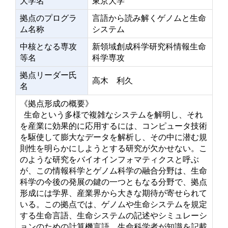
大学名
東京大学
拠点のプログラ
言語から読み解くゲノムと生命
ム名称
システム
中核となる専攻
新領域創成科学研究科情報生命
等名
科学専攻
拠点リーダー氏
高木 利久
名
《拠点形成の概要》
生命という多様で複雑なシステムを解明し、それ
を産業に効果的に応用するには、コンピュータ技術
を駆使して膨大なデータを解析し、その中に潜む規
則性を明らかにしようとする研究が欠かせない。こ
のような研究をバイオインフォマティクスと呼ぶ
が、この情報科学とゲノム科学の融合分野は、生命
科学の今後の発展の鍵の一つともなる分野で、拠点
形成には学界、産業界から大きな期待が寄せられて
いる。この拠点では、ゲノムや生命システムを規定
する生命言語、生命システムの記述やシミュレーシ
ョンのための計算機言語、生命科学者が知識を記載