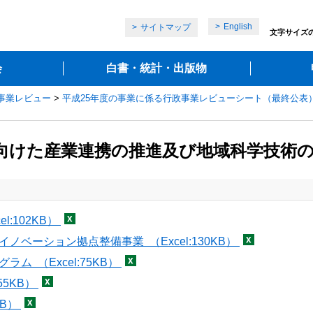
English
サイトマップ
文字サイズ
会
白書・統計・出版物
政事業レビュー
>
平成25年度の事業に係る行政事業レビューシート（最終公表
向けた産業連携の推進及び地域科学技術の振興
:102KB）
ベーション拠点整備事業 （Excel:130KB）
ム （Excel:75KB）
55KB）
KB）