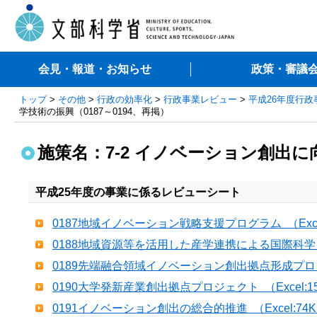
会見・報道・お知らせ
政策・審議
トップ
>
その他
>
行政の効率化
>
行政事業レビュー
>
平成26年度行
学技術の振興（0187～0194、再掲）
施策名：7-2 イノベーション創出に
平成25年度の事業に係るレビューシート
0187地域イノベーション戦略支援プログラム （Excel
0188地域資源等を活用した産学連携による国際科学イノ
0189先端融合領域イノベーション創出拠点形成プログラ
0190大学発新産業創出拠点プロジェクト （Excel:1
0191イノベーション創出の総合的推進 （Excel:74