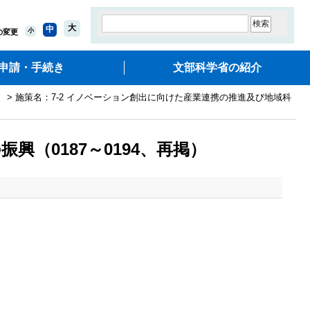
大
中
小
の変更
申請・手続き
文部科学省の紹介
）
> 施策名：7-2 イノベーション創出に向けた産業連携の推進及び地域科
（0187～0194、再掲）