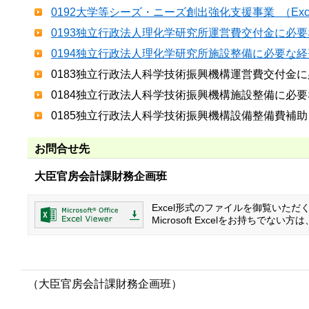
0192大学等シーズ・ニーズ創出強化支援事業 （Exce
0193独立行政法人理化学研究所運営費交付金に必要な経費
0194独立行政法人理化学研究所施設整備に必要な経費 （
0183独立行政法人科学技術振興機構運営費交付金
0184独立行政法人科学技術振興機構施設整備に必
0185独立行政法人科学技術振興機構設備整備費補
お問合せ先
大臣官房会計課財務企画班
Excel形式のファイルを御覧いただく場合
Microsoft Excelをお持ち
（大臣官房会計課財務企画班）