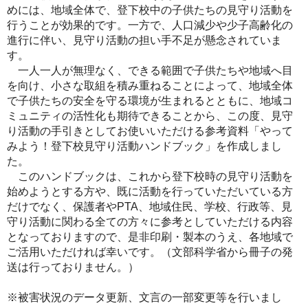
めには、地域全体で、登下校中の子供たちの見守り活動を
行うことが効果的です。一方で、人口減少や少子高齢化の
進行に伴い、見守り活動の担い手不足が懸念されていま
す。
一人一人が無理なく、できる範囲で子供たちや地域へ目
を向け、小さな取組を積み重ねることによって、地域全体
で子供たちの安全を守る環境が生まれるとともに、地域コ
ミュニティの活性化も期待できることから、この度、見守
り活動の手引きとしてお使いいただける参考資料「やって
みよう！登下校見守り活動ハンドブック」を作成しまし
た。
このハンドブックは、これから登下校時の見守り活動を
始めようとする方や、既に活動を行っていただいている方
だけでなく、保護者やPTA、地域住民、学校、行政等、見
守り活動に関わる全ての方々に参考としていただける内容
となっておりますので、是非印刷・製本のうえ、各地域で
ご活用いただければ幸いです。（文部科学省から冊子の発
送は行っておりません。）
※被害状況のデータ更新、文言の一部変更等を行いまし