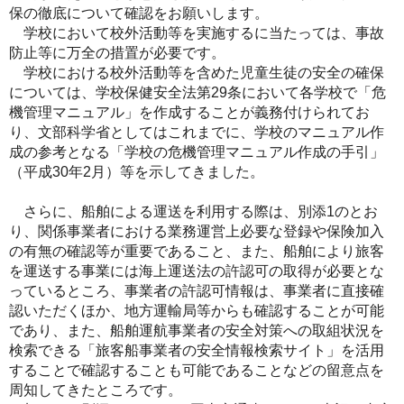
保の徹底について確認をお願いします。
学校において校外活動等を実施するに当たっては、事故
防止等に万全の措置が必要です。
学校における校外活動等を含めた児童生徒の安全の確保
については、学校保健安全法第29条において各学校で「危
機管理マニュアル」を作成することが義務付けられてお
り、文部科学省としてはこれまでに、学校のマニュアル作
成の参考となる「学校の危機管理マニュアル作成の手引」
（平成30年2月）等を示してきました。
さらに、船舶による運送を利用する際は、別添1のとお
り、関係事業者における業務運営上必要な登録や保険加入
の有無の確認等が重要であること、また、船舶により旅客
を運送する事業には海上運送法の許認可の取得が必要とな
っているところ、事業者の許認可情報は、事業者に直接確
認いただくほか、地方運輸局等からも確認することが可能
であり、また、船舶運航事業者の安全対策への取組状況を
検索できる「旅客船事業者の安全情報検索サイト」を活用
することで確認することも可能であることなどの留意点を
周知してきたところです。