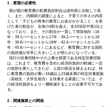
1．要望の必要性
我が国の教育費の私費負担割合は諸外国と比較して高
く、また、内閣府の調査によると、子育ての辛さの内容
として「子どもの将来の教育にお金がかかること」を挙
げた者の割合が、全体の4割を超え、全10項目中第1位と
なっており、また、その割合が一貫して増加傾向（16
年：39.1パーセントから17年：39.2パーセントから18
年：39.8パーセントから19年：42.4パーセントから20
年：45.8パーセント）にあるなど、教育費に対する国民
の負担感が非常に大きいことが明らかになっている。
現行の扶養控除やその上乗せ措置である特定扶養控除
は、これまで、教育費を含めた経済的負担の軽減に一定
の役割を果たしてきたが、上述の状況を踏まえれば、特
に教育費の負担が重い16歳以上23歳未満の特定扶養親族
（高校生・大学生相当）を扶養する家庭については、そ
の経済的負担をより一層軽減することが必要不可欠であ
る。
2．関連施策との関係