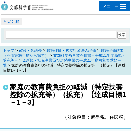
English
トップ
>
政策・審議会
>
政策評価・独立行政法人評価
>
政策評価結果
（評価実施年度から探す）
>
文部科学省事業評価書－平成21年度新規・
拡充等－
>
2.新規・拡充事業及び継続事業の平成21年度概算要求額一
覧
> 家庭の教育費負担の軽減（特定扶養控除の拡充等）（拡充）【達成
目標1－1－3】
家庭の教育費負担の軽減（特定扶養
控除の拡充等）（拡充）【達成目標1
－1－3】
（対象税目：所得税、住民税）