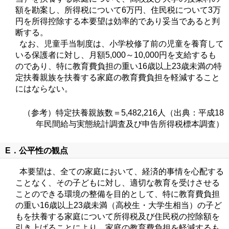
額を勘案し、所得税について6万円、住民税について3万
円を所得控除する本要望は効率的であり妥当であると判
断する。
なお、児童手当制度は、小学校修了前の児童を養育して
いる保護者に対し、月額5,000～10,000円を支給するも
のであり、特に教育費負担の重い16歳以上23歳未満の特
定扶養親族を扶養する家庭の教育費負担を軽減すること
にはならない。
（参考）特定扶養親族数＝5,482,216人（出典：平成18
年民間給与実態統計調査及び申告所得税標本調査）
E．公平性の観点
本要望は、全ての家庭において、経済的事情を心配する
ことなく、その子どもに対し、適切な教育を受けさせる
ことのできる環境の整備を目的として、特に教育費負担
の重い16歳以上23歳未満（高校生・大学生相当）の子ど
もを扶養する家庭について所得税及び住民税の控除額を
引き上げることにより、家庭の教育費負担を軽減するも