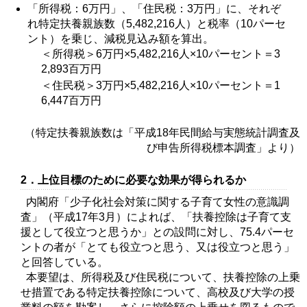
「所得税：6万円」、「住民税：3万円」に、それぞ
れ特定扶養親族数（5,482,216人）と税率（10パーセ
ント）を乗じ、減税見込み額を算出。
＜所得税＞6万円×5,482,216人×10パーセント＝3
2,893百万円
＜住民税＞3万円×5,482,216人×10パーセント＝1
6,447百万円
（特定扶養親族数は「平成18年民間給与実態統計調査及
び申告所得税標本調査」より）
2．上位目標のために必要な効果が得られるか
内閣府「少子化社会対策に関する子育て女性の意識調
査」（平成17年3月）によれば、「扶養控除は子育て支
援として役立つと思うか」との設問に対し、75.4パーセ
ントの者が「とても役立つと思う、又は役立つと思う」
と回答している。
本要望は、所得税及び住民税について、扶養控除の上乗
せ措置である特定扶養控除について、高校及び大学の授