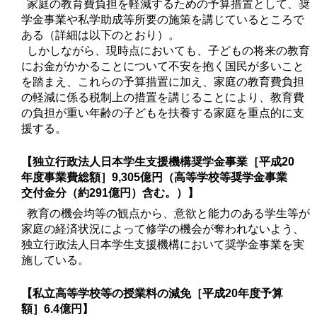
家庭の教育費負担を軽減するための予算措置として、奨
学金事業や私学助成等所要の施策を講じているところで
ある（詳細は以下のとおり）。
しかしながら、現時点においても、子どもの将来の教育
にお金がかかることについて不安を抱く国民が多いこと
を踏まえ、これらの予算措置に加え、家庭の教育費負担
の軽減に係る税制上の措置を講じることにより、教育費
の負担が重い年齢の子どもを扶養する家庭を重点的に支
援する。
【独立行政法人日本学生支援機構奨学金事業［平成20
年度事業費総額］9,305億円（高等学校等奨学金事業
交付金分（約291億円）含む。）】
教育の機会均等の観点から、意欲と能力のある学生等が
家庭の経済状況によって修学の機会が奪われないよう、
独立行政法人日本学生支援機構において奨学金事業を実
施している。
【私立高等学校等の授業料の減免［平成20年度予算
額］6.4億円】