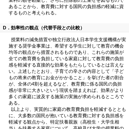
業料の額を勘案し、さらに控除額の上乗せを図るもので
あることから、教育費に対する国民の負担感の軽減に資
するものと考えられる。
D．効率性の観点（代替手段との比較）
授業料の減免措置や独立行政法人日本学生支援機構が実
施する奨学金事業は、希望する学生に対して教育の機会
均等の観点から措置されるものであり、これらの施策が
全ての教育費を負担している家庭に対して教育費の負担
感を軽減する直接的な効果をもたらしているとは言えな
い。上述したとおり、子育ての辛さの内容として「子ど
もの将来の教育にお金がかかること」を挙げた者の割合
が、全体の4割を超えるなど、教育費に係る国民の負担
感が非常に大きいという現状を踏まえれば、効果がより
多くの家庭に波及する施策の実施が求められるところで
ある。
以上より、実質的に家庭の教育費負担を軽減するととも
に、大多数の国民が抱いている教育費に対する負担感を
軽減する観点から、特定扶養親族（高校生・大学生相
当）を扶養する家庭について、高校及び大学の授業料の