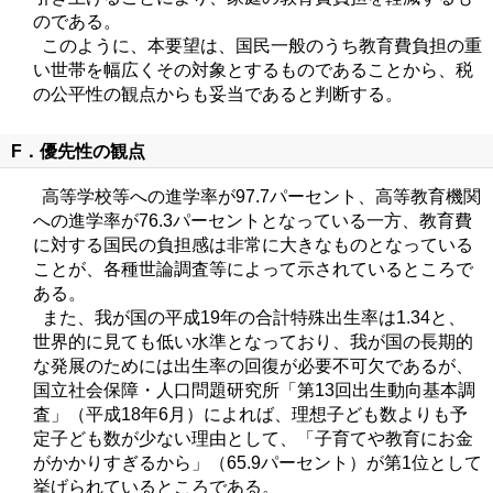
のである。
このように、本要望は、国民一般のうち教育費負担の重
い世帯を幅広くその対象とするものであることから、税
の公平性の観点からも妥当であると判断する。
F．優先性の観点
高等学校等への進学率が97.7パーセント、高等教育機関
への進学率が76.3パーセントとなっている一方、教育費
に対する国民の負担感は非常に大きなものとなっている
ことが、各種世論調査等によって示されているところで
ある。
また、我が国の平成19年の合計特殊出生率は1.34と、
世界的に見ても低い水準となっており、我が国の長期的
な発展のためには出生率の回復が必要不可欠であるが、
国立社会保障・人口問題研究所「第13回出生動向基本調
査」（平成18年6月）によれば、理想子ども数よりも予
定子ども数が少ない理由として、「子育てや教育にお金
がかかりすぎるから」（65.9パーセント）が第1位として
挙げられているところである。