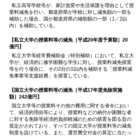
私立高等学校等が、家計急変や生活保護を理由として授
業料減免を行い、都道府県が学校に対し減免額の一部を
補助した場合、国が都道府県の補助額の一部（1／2以
内）を補助している。
【私立大学の授業料等の減免［平成20年度予算額］20
億円】
私立大学等経常費補助金（特別補助）において、私立大
学が、経済的に修学困難な学生に対し、授業料減免措置
等を行う場合に、その2分の1以内を補助する「授業料減
免事業等支援経費」を措置している。
【国立大学の授業料等の減免［平成17年度免除実施
額］242億円】
国立大学等の授業料その他の費用に関する省令におい
て、経済的理由等により、授業料などの納付が困難な者
に対する免除等経済的負担軽減のための措置を図る旨の
規定がされており、すべての国立大学が授業料等の減免
制度を設けている。また、運営費交付金の算定に当たっ