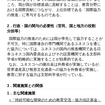
ころ、我が国が目標達成に貢献することは、教育分野に
おける国際貢献につながり、上位目標である「国際協力
の推進」に寄与するものである。
2．行政・国の関与の必要性（官民、国と地方の役割
分担等）
国際協力の推進のためには国が率先して協力することが
不可欠。特に国際連合の専門機関であるユネスコを通じ
た協力については、ユネスコの国内の推進機関である日
本ユネスコ国内委員会およびその設置機関である文部科
学省が戦略的に実施することが効果的である。
なお、ユネスコへの拠出金は外務省が実施しているが、
世界遺産及び無形文化遺産への協力を外務省が実施し、
教育に対する協力は文部科学省が行っている。
3．関連施策との関係
1．主な関連施策
○「持続可能な開発のための教育交流・協力信託基金」