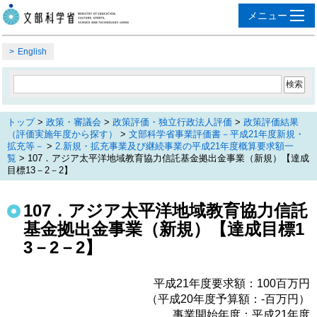
English
トップ
>
政策・審議会
>
政策評価・独立行政法人評価
>
政策評価結果
（評価実施年度から探す）
>
文部科学省事業評価書－平成21年度新規・
拡充等－
>
2.新規・拡充事業及び継続事業の平成21年度概算要求額一
覧
> 107．アジア太平洋地域教育協力信託基金拠出金事業（新規）【達成
目標13－2－2】
107．アジア太平洋地域教育協力信託
基金拠出金事業（新規）【達成目標1
3－2－2】
平成21年度要求額：100百万円
（平成20年度予算額：‐百万円）
事業開始年度：平成21年度