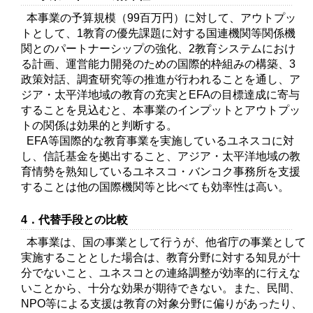
本事業の予算規模（99百万円）に対して、アウトプッ
トとして、1教育の優先課題に対する国連機関等関係機
関とのパートナーシップの強化、2教育システムにおけ
る計画、運営能力開発のための国際的枠組みの構築、3
政策対話、調査研究等の推進が行われることを通し、ア
ジア・太平洋地域の教育の充実とEFAの目標達成に寄与
することを見込むと、本事業のインプットとアウトプッ
トの関係は効果的と判断する。
EFA等国際的な教育事業を実施しているユネスコに対
し、信託基金を拠出すること、アジア・太平洋地域の教
育情勢を熟知しているユネスコ・バンコク事務所を支援
することは他の国際機関等と比べても効率性は高い。
4．代替手段との比較
本事業は、国の事業として行うが、他省庁の事業として
実施することとした場合は、教育分野に対する知見が十
分でないこと、ユネスコとの連絡調整が効率的に行えな
いことから、十分な効果が期待できない。また、民間、
NPO等による支援は教育の対象分野に偏りがあったり、