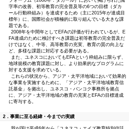
フォーラム（2000年：ダカール）において掲げられた識
字率の改善、初等教育の完全普及等の6つの目標（ダカ
ール行動枠組み）を達成するため（主に2015年が達成目
標年）に、国際社会が積極的に取り組んでいる大きな課
題である。
2008年を中間年としてEFAの評価が行われているが、E
FA達成のために検討すべき課題は初等教育の完全普及だ
けではなく、中等、高等教育の充実、教育の質の向上な
ど、多様な課題に対応する必要がある。
また、ユネスコにおいてもEFAという枠組みに限らず、
地球規模の教育課題に対し、より効果的なプログラムに
対する支援を求めている。
これらの状況から、アジア・太平洋地域において効果的
な事業を実施するために、「アジア・太平洋地域教育信
託基金」を拠出し、ユネスコ・バンコク事務所を拠点
に、アジア・太平洋地域の教育の充実とEFAの目標達成
に寄与する。
2．事業に至る経緯・今までの実績
我が国は平成6年から「ユネスコ・エイズ教育特別信託