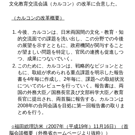
文化教育交流会議（カルコン）の改革に合意した。
（カルコンの改革概要）
今後、カルコンは、日米両国間の文化・教育・知
的交流面での課題を洗い出し、この分野での今後
の展望を示すとともに、政府機関が関与すること
が望ましい問題を特定し、官民の連携も促進しつ
つ、成果につないでいく。
このために、カルコンは、戦略的なビジョンとと
もに、取組が求められる重点課題を明示した報告
書を4年毎に作成し、2年毎に、課題への取組状況
についてのレビューを行っていく。報告書は、両
国の外務大臣／国務長官及び文部科学大臣／教育
長官に提出され、両首脳に報告する。カルコンは
2008年の合同会議を目処に第一回報告書の取りま
とめを行う。
○福田総理訪米（2007年（平成19年）11月16日）（首
脳会談概要（外務省ホームページより抜粋））