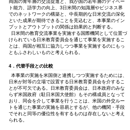
両国の青年層の交流促進と、我が国の若年層のディベー
ト能力、語学力の向上、3日米間の知識層やビジネス界
でのネットワークの構築と、中長期的な日米交流の深化
といた成果が期待できることを見込むと、本事業のイン
プットとアウトプットの関係は効果的と判断する。
日米間の教育交流事業を実施する国際機関として位置づ
けられている日米教育委員会を通じて事業を実施するこ
とは、両国が相互に協力しつつ事業を実施するのにもっ
ともふさわしいものと考えられる。
4．代替手段との比較
本事業の実施を米国側と連携しつつ実施するためには、
日米が対等の立場で設置する日米教育委員会を介するこ
とが不可欠である。日米教育委員会は、日本政府のみな
らず米国政府（駐日米国大使館）もその構成員となって
おり、同会を介して事業を行うことは、米国の外交ルー
トを通じた事業の実施を容易とするが、他の機関・手段
でそれと同等の優位性を有するものは存在しないと考え
られる。