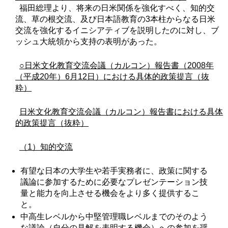
福田総理より、将来の日米関係を強化すべく、知的交
流、草の根交流、及び日本語教育の3本柱からなる日米
交流を強化するイニシアティブを説明したのに対し、ブ
ッシュ大統領から支持の表明があった。
○日米文化教育交流会議（カルコン）報告書（2008年
（平成20年）6月12日）における具体的政策提言（抜
粋）
日米文化教育交流会議（カルコン）報告書における具体
的政策提言（抜粋）
（1）知的交流
有望な日本の大学生や若手実務者に、政策に関する
議論に参加するために必要なプレゼンテーション技
量と能力を向上させる機会をより多く提供するこ
と。
中高生レベルから中堅管理職レベルまでのそのよう
な議論（自分の見解を表明する機会）への参加を奨