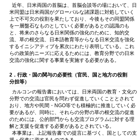
近年、日米両国の首脳は、首脳会談等の場において、日
米同盟は日米両国がグローバルな諸課題に対処していく
上で不可欠の役割を果たしており、今後もその同盟関係
を一層盤石なものとしていく必要があるとの認識のも
と、将来のさらなる日米関係の強化のために、知的交
流、草の根交流、日本語教育等からなる日米交流を強化
するイニシアティブを累次にわたり表明している。これ
らの政策的ニーズに応えるためには、教育分野での日米
交流の強化に関する事業を実施する必要がある。
2．行政・国の関与の必要性（官民、国と地方の役割
分担等）
カルコンの報告書においては、日米両国の教育・文化の
分野での交流は官民を問わず促進していくこととされて
おり、地方や民間・NGO等でも積極的に推進していく必
要があるが、同時に、それらの分野の草の根交流の促進
のためには、公的部門からも交流プログラムに対する理
解と支援を促進する必要があるとされている。
本事業は、上記報告書での提言に基づく、国としての支
援・促進に資するものである。