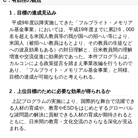
C．有効性の観点
1．目標の達成見込み
平成9年度以降実施してきた「フルブライト・メモリア
ル基金事業」においては、平成19年度までに累計6，000
名を超える米国人教員等の我が国への招へい等により、
米国人（被招へい教員はもとより、その教員の生徒など
への波及効果もある）の対日理解と、日米教員間の理解
増進や交流促進に効果的であった。本件プログラムは、
カルコンによる政策提言を踏まえ事業改編を行うもので
あり、「フルブライト・メモリアル基金事業」と同様、
目標の達成が可能なものと考えられる。
2．上位目標のために必要な効果が得られるか
上記プログラムの実施により、国際的な舞台で活躍でき
る人材の育成や、教育やESDをはじめとするグローバル
な諸問題の解決に貢献できる人材の育成が期待されると
ともに、日米間の教育・文化交流のさらなる深化が見込
まれる。