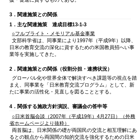
3．関連施策との関係
1．主な関連施策 達成目標13‐1‐3
○フルブライト・メモリアル基金事業
文部科学省は、同事業により1997年（平成9年）以降、
日米の教育交流の深化に資するための米国教員招へい事
業等を実施してきた。
2．関連施策との関係（役割分担・連携状況）
グローバル化や世界全体で解決すべき課題等の視点を踏
まえ、同事業を「日米教育交流プログラム」として、新
たに事業の活性化・見直しを図ることとする。
4．関係する施政方針演説、審議会の答申等
○日米首脳会談（2007年（平成19年）4月27日）（外務
省ホームページより抜粋）
両首脳は、日米関係の礎が両国民の交流と相互理解にあ
るとの観点から両国間の知的交流を強化するための日米