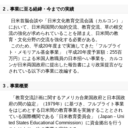
2．事業に至る経緯・今までの実績
日米首脳会談や「日米文化教育交流会議（カルコン）」
において、日米両国間の知的交流、教育交流、草の根交
流の強化が求められていることを踏まえ、日米間の教
育・文化分野の交流を強化する必要がある。
このため、平成20年度まで実施してきた「フルブライ
ト・メモリアル基金事業」（平成20年度予算額：255百
万円）による米国人教職員の日本招へい事業を、カルコ
ンが日米両国政府に提出した報告書により政策提言がな
されている以下の事業に改編する。
3．事業概要
「教育交流計画に関するアメリカ合衆国政府と日本国政
府の間の協定」（1979年）に基づき、フルブライト事業
をはじめとする日米間の教育事業を実施することとされ
ている国際機関である「日米教育委員会」（Japan－Uni
ted States Educational Commission）に資金拠出を行う