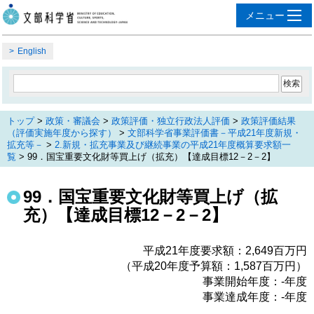
English
トップ
>
政策・審議会
>
政策評価・独立行政法人評価
>
政策評価結果
（評価実施年度から探す）
>
文部科学省事業評価書－平成21年度新規・
拡充等－
>
2.新規・拡充事業及び継続事業の平成21年度概算要求額一
覧
> 99．国宝重要文化財等買上げ（拡充）【達成目標12－2－2】
99．国宝重要文化財等買上げ（拡
充）【達成目標12－2－2】
平成21年度要求額：2,649百万円
（平成20年度予算額：1,587百万円）
事業開始年度：‐年度
事業達成年度：‐年度