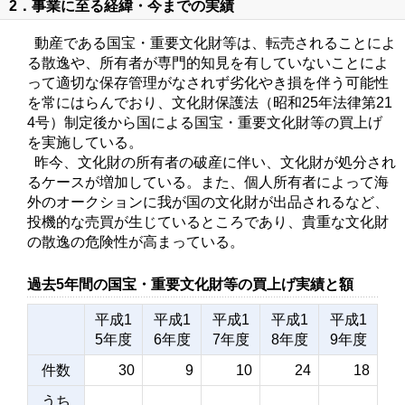
2．事業に至る経緯・今までの実績
動産である国宝・重要文化財等は、転売されることによ
る散逸や、所有者が専門的知見を有していないことによ
って適切な保存管理がなされず劣化やき損を伴う可能性
を常にはらんでおり、文化財保護法（昭和25年法律第21
4号）制定後から国による国宝・重要文化財等の買上げ
を実施している。
昨今、文化財の所有者の破産に伴い、文化財が処分され
るケースが増加している。また、個人所有者によって海
外のオークションに我が国の文化財が出品されるなど、
投機的な売買が生じているところであり、貴重な文化財
の散逸の危険性が高まっている。
過去5年間の国宝・重要文化財等の買上げ実績と額
平成1
平成1
平成1
平成1
平成1
5年度
6年度
7年度
8年度
9年度
件数
30
9
10
24
18
うち