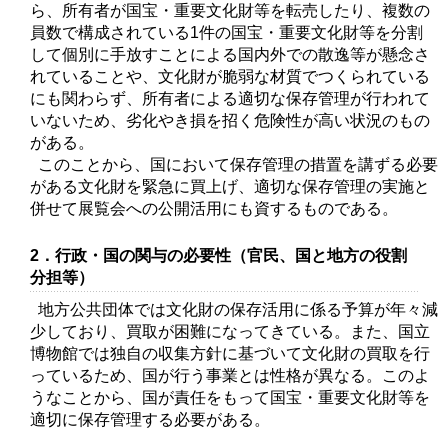
ら、所有者が国宝・重要文化財等を転売したり、複数の
員数で構成されている1件の国宝・重要文化財等を分割
して個別に手放すことによる国内外での散逸等が懸念さ
れていることや、文化財が脆弱な材質でつくられている
にも関わらず、所有者による適切な保存管理が行われて
いないため、劣化やき損を招く危険性が高い状況のもの
がある。
このことから、国において保存管理の措置を講ずる必要
がある文化財を緊急に買上げ、適切な保存管理の実施と
併せて展覧会への公開活用にも資するものである。
2．行政・国の関与の必要性（官民、国と地方の役割
分担等）
地方公共団体では文化財の保存活用に係る予算が年々減
少しており、買取が困難になってきている。また、国立
博物館では独自の収集方針に基づいて文化財の買取を行
っているため、国が行う事業とは性格が異なる。このよ
うなことから、国が責任をもって国宝・重要文化財等を
適切に保存管理する必要がある。