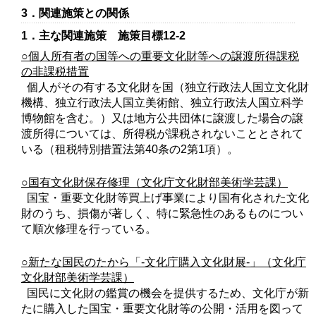
3．関連施策との関係
1．主な関連施策 施策目標12‐2
○個人所有者の国等への重要文化財等への譲渡所得課税
の非課税措置
個人がその有する文化財を国（独立行政法人国立文化財
機構、独立行政法人国立美術館、独立行政法人国立科学
博物館を含む。）又は地方公共団体に譲渡した場合の譲
渡所得については、所得税が課税されないこととされて
いる（租税特別措置法第40条の2第1項）。
○国有文化財保存修理（文化庁文化財部美術学芸課）
国宝・重要文化財等買上げ事業により国有化された文化
財のうち、損傷が著しく、特に緊急性のあるものについ
て順次修理を行っている。
○新たな国民のたから「‐文化庁購入文化財展‐」（文化庁
文化財部美術学芸課）
国民に文化財の鑑賞の機会を提供するため、文化庁が新
たに購入した国宝・重要文化財等の公開・活用を図って