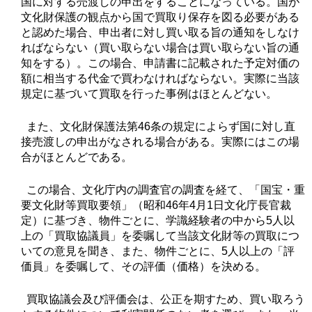
国に対する売渡しの申出をすることになっている。国が
文化財保護の観点から国で買取り保存を図る必要がある
と認めた場合、申出者に対し買い取る旨の通知をしなけ
ればならない（買い取らない場合は買い取らない旨の通
知をする）。この場合、申請書に記載された予定対価の
額に相当する代金で買わなければならない。実際に当該
規定に基づいて買取を行った事例はほとんどない。
また、文化財保護法第46条の規定によらず国に対し直
接売渡しの申出がなされる場合がある。実際にはこの場
合がほとんどである。
この場合、文化庁内の調査官の調査を経て、「国宝・重
要文化財等買取要領」（昭和46年4月1日文化庁長官裁
定）に基づき、物件ごとに、学識経験者の中から5人以
上の「買取協議員」を委嘱して当該文化財等の買取につ
いての意見を聞き、また、物件ごとに、5人以上の「評
価員」を委嘱して、その評価（価格）を決める。
買取協議会及び評価会は、公正を期すため、買い取ろう