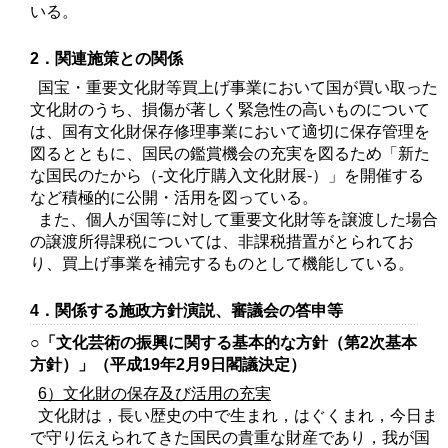
いる。
2．関連施策との関係
国宝・重要文化財等買上げ事業において国が買い取った
文化財のうち、損傷が著しく緊急性の高いものについて
は、国有文化財保存修理事業において適切に保存管理を
図るとともに、国民の鑑賞機会の充実を図るため「新た
な国民のたから（‐文化庁購入文化財展‐）」を開催する
など積極的に公開・活用を図っている。
また、個人が国等に対して重要文化財等を譲渡した場合
の譲渡所得課税については、非課税措置がとられてお
り、買上げ事業を補完するものとして機能している。
4．関係する施政方針演説、審議会の答申等
○「文化芸術の振興に関する基本的な方針（第2次基本
方針）」（平成19年2月9日閣議決定）
6）文化財の保存及び活用の充実
文化財は，長い歴史の中で生まれ，はぐくまれ，今日ま
で守り伝えられてきた国民の貴重な財産であり，我が国