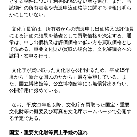
とする物件について利害関係のない者を選び、また、当
該物件の所有者名や売渡申込価格等に関する情報は明ら
かにしていない。
文化庁長官は、所有者からの売渡申し出価格又は評価員
による評価の結果を基礎として買取価格を決定する。通
常は、申し出価格又は評価価格の低い方を買取価格とし
て決める。重要文化財の買取の場合は、文化審議会への
諮問・答申を行う。
文化庁が買い取った文化財を公開するため、平成15年
度から「新たな国民のたから」展を実施している。ま
た、国立博物館等、公立博物館等にも無償貸出を行い、
公開活用に努めている。
なお、平成21年度以降、文化庁が買取った国宝・重要
文化財等の概要及び写真を文化庁ホームページで公開す
る予定である。
国宝・重要文化財等買上手続の流れ