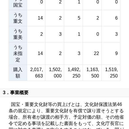
0
2
1
0
0
国宝
うち
14
2
5
2
6
重文
うち
2
3
1
0
3
重美
うち
未指
14
2
3
22
9
定
購入
2,017,
1,502,
1,492,
1,163,
1,519,
額
663
000
250
500
250
3．事業概要
国宝・重要文化財等の買上げとは、文化財保護法第46
条の規定により、重要文化財を有償で譲り渡そうとする
場合、所有者が譲渡の相手方、予定対価の額、その他省
令で定める事項を記載した書面をもって、文化庁長官に