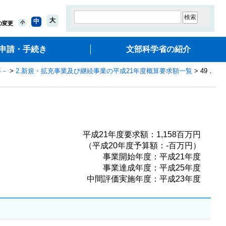
大
中
小
の変更
申請・手続き
文部科学省の紹介
等－
>
2.新規・拡充事業及び継続事業の平成21年度概算要求額一覧
> 49．
平成21年度要求額：1,158百万円
（平成20年度予算額：‐百万円）
事業開始年度：平成21年度
事業達成年度：平成25年度
中間評価実施年度：平成23年度