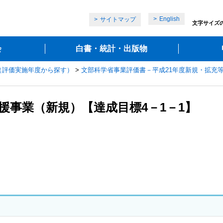
English
サイトマップ
文字サイズ
会
白書・統計・出版物
（評価実施年度から探す）
>
文部科学省事業評価書－平成21年度新規・拡充
援事業（新規）【達成目標4－1－1】