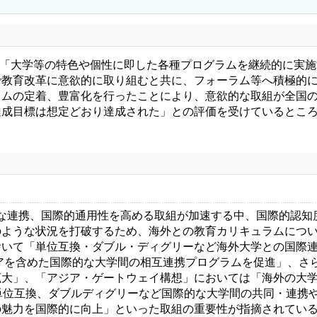
て、「大学等の特色や個性に即した各種プログラムを継続的に実
で教育改革に意欲的に取り組むと共に、フォーラム等へ積極的
ラムの定着、豊富化を行ったことにより、意欲的な取組が全国
達成目標は想定どおり達成された」との評価を受けているとこ
な連携、国際的通用性を高める取組が加速する中、国際的認知
のような状況を打破するため、海外との教育カリキュラムにつ
おいて「単位互換・ダブル・ディグリーなど海外大学との国際
ジアを含めた国際的な大学間の相互連携プログラムを促進」、さ
拡大」、「アジア・ゲートウェイ構想」においては「海外の大
単位互換、ダブルディグリーなど国際的な大学間の共同・連携
の魅力を国際的に向上」といった取組の重要性が指摘されてい