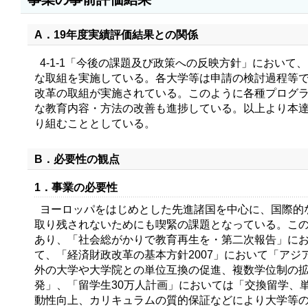
A．19年度実績評価結果との関係
4‐1‐1「今後の課題及び政策への反映方針」におい
な取組を実施している。各大学等は申請の検討過程等
改革の取組が実施されている。このように各種プログ
な教育内容・方法の改善も進捗している。以上より本
り組むこととしている。
B．必要性の観点
1．事業の必要性
ヨーロッパをはじめとした先進諸国を中心に、国際的
取り残されないためにも喫緊の課題となっている。こ
あり、「社会総がかりで教育再生を・第二次報告」に
て、「経済財政改革の基本方針2007」において「ア
外の大学や大学院との単位互換の促進、複数学位制の
発」、「留学生30万人計画」においては「交換留学、
動性向上、カリキュラムの質的保証などにより大学等