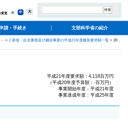
大
中
小
の変更
申請・手続き
文部科学省の紹介
等－
>
2.新規・拡充事業及び継続事業の平成21年度概算要求額一覧
> 20．
平成21年度要求額：4,118百万円
（平成20年度予算額：‐百万円）
事業開始年度：平成21年度
事業達成年度：平成25年度