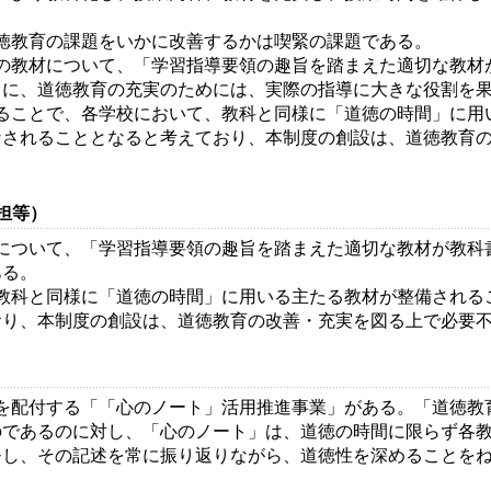
徳教育の課題をいかに改善するかは喫緊の課題である。
の教材について、「学習指導要領の趣旨を踏まえた適切な教材
うに、道徳教育の充実のためには、実際の指導に大きな役割を
ることで、各学校において、教科と同様に「道徳の時間」に用
なされることとなると考えており、本制度の創設は、道徳教育
担等）
について、「学習指導要領の趣旨を踏まえた適切な教材が教科
ある。
教科と同様に「道徳の時間」に用いる主たる教材が整備される
おり、本制度の創設は、道徳教育の改善・充実を図る上で必要
を配付する「「心のノート」活用推進事業」がある。「道徳教
のであるのに対し、「心のノート」は、道徳の時間に限らず各
モし、その記述を常に振り返りながら、道徳性を深めることを