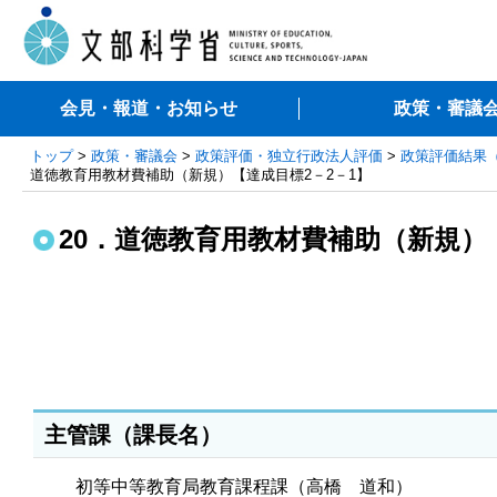
会見・報道・お知らせ
政策・審議
トップ
>
政策・審議会
>
政策評価・独立行政法人評価
>
政策評価結果
道徳教育用教材費補助（新規）【達成目標2－2－1】
20．道徳教育用教材費補助（新規）
主管課（課長名）
初等中等教育局教育課程課（高橋 道和）