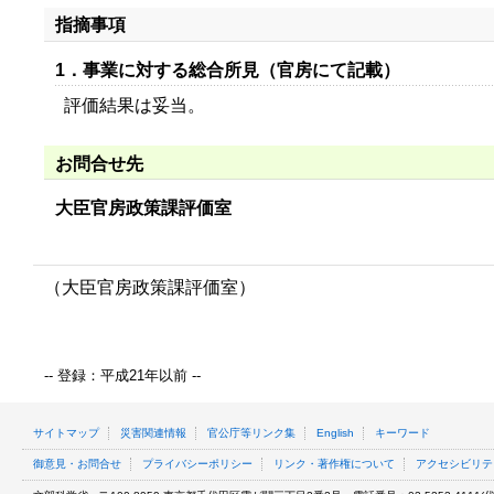
指摘事項
1．事業に対する総合所見（官房にて記載）
評価結果は妥当。
お問合せ先
大臣官房政策課評価室
（大臣官房政策課評価室）
-- 登録：平成21年以前 --
サイトマップ
災害関連情報
官公庁等リンク集
English
キーワード
御意見・お問合せ
プライバシーポリシー
リンク・著作権について
アクセシビリテ