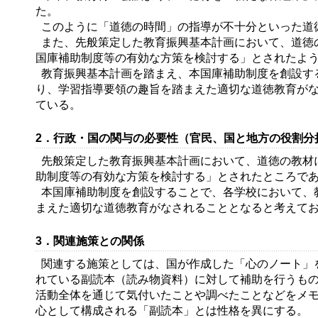
た。
このように「道徳の時間」の指導が不十分といった道
また、先般策定した教育振興基本計画において、道徳
国庫補助制度等の有効な方策を検討する」とされたよ
教育振興基本計画を踏まえ、本国庫補助制度を創設す
り、学習指導要領の趣旨を踏まえた適切な道徳教育が
ている。
2．行政・国の関与の必要性（官民、国と地方の役割分
先般策定した教育振興基本計画において、道徳の教材
助制度等の有効な方策を検討する」とされたところで
本国庫補助制度を創設することで、各学校において、
まえた適切な道徳教育がなされることとなると考えて
3．関連施策との関係
関連する施策としては、国が作成した「心のノート」
れている副読本（読み物資料）に対して補助を行うも
活動全体を通じて気付いたことや調べたことなどをメ
心として構成される「副読本」とは性格を異にする。