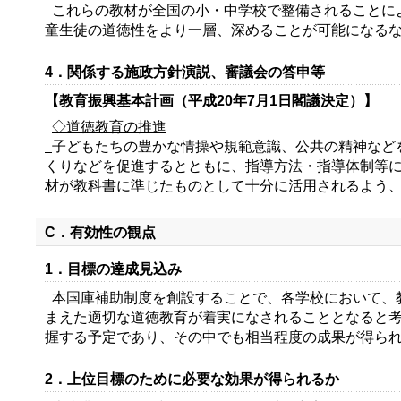
これらの教材が全国の小・中学校で整備されることに
童生徒の道徳性をより一層、深めることが可能になる
4．関係する施政方針演説、審議会の答申等
【教育振興基本計画（平成20年7月1日閣議決定）】
◇道徳教育の推進
子どもたちの豊かな情操や規範意識、公共の精神など
くりなどを促進するとともに、指導方法・指導体制等
材が教科書に準じたものとして十分に活用されるよう
C．有効性の観点
1．目標の達成見込み
本国庫補助制度を創設することで、各学校において、
まえた適切な道徳教育が着実になされることとなると考
握する予定であり、その中でも相当程度の成果が得ら
2．上位目標のために必要な効果が得られるか