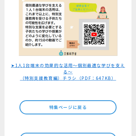
➤1人1台端末の効果的な活用～個別最適な学びを支え
る
～
（特別支援教育編）チラシ（PDF：647KB）
特集ページに戻る