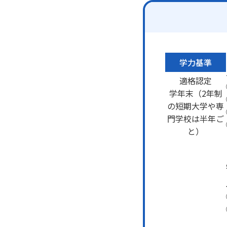
学力基準
適格認定
学年末（2年制
の短期大学や専
門学校は半年ご
と）