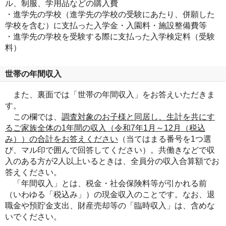
ル、制服、学用品などの購入費
・進学先の学校（進学先の学校の受験にあたり、併願した
学校を含む）に支払った入学金・入園料・施設整備費等
・進学先の学校を受験する際に支払った入学検定料（受験
料）
世帯の年間収入
また、裏面では「世帯の年間収入」をお答えいただきま
す。
この欄では、
調査対象のお子様と同居し、生計を共にす
るご家族全体の1年間の収入（令和7年1月～12月（税込
み））の合計をお答えください
（当てはまる番号を1つ選
び、マル印で囲んで回答してください）。共働きなどで収
入のある方が2人以上いるときは、全員分の収入合算額でお
答えください。
「年間収入」とは、税金・社会保険料等が引かれる前
（いわゆる「税込み」）の現金収入のことです。なお、退
職金や預貯金支出、財産売却等の「臨時収入」は、含めな
いでください。