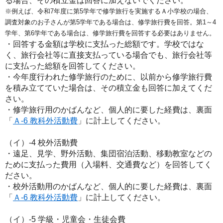
る場合、その積立金は回答に加えないでください。
※例えば、令和7年度に第5学年で修学旅行を実施するＡ小学校の場合、
調査対象のお子さんが第5学年である場合は、修学旅行費を回答。第1～4
学年、第6学年である場合は、修学旅行費を回答する必要はありません。
・回答する金額は学校に支払った総額です。学校ではな
く、旅行会社等に直接支払っている場合でも、旅行会社等
に支払った総額を回答してください。
・今年度行われた修学旅行のために、以前から修学旅行費
を積み立てていた場合は、その積立金も回答に加えてくだ
さい。
・修学旅行用のかばんなど、個人的に要した経費は、裏面
「
Ａ-6 教科外活動費
」に計上してください。
（イ）-4 校外活動費
・遠足、見学、野外活動、集団宿泊活動、移動教室などの
ために支払った費用（入場料、交通費など）を回答してく
ださい。
・校外活動用のかばんなど、個人的に要した経費は、裏面
「
Ａ-6 教科外活動費
」に計上してください。
（イ）-5 学級・児童会・生徒会費