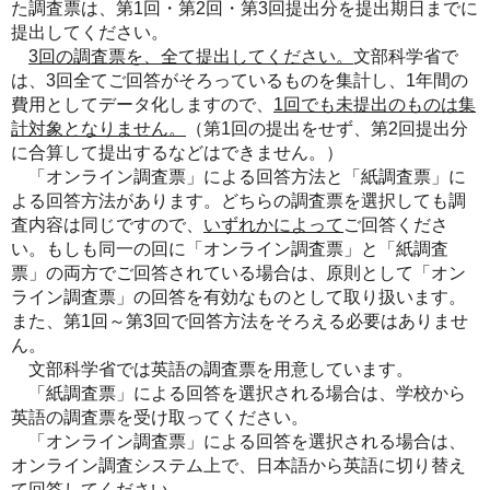
た調査票は、第1回・第2回・第3回提出分を提出期日までに
提出してください。
3回の調査票を、全て提出してください。
文部科学省で
は、3回全てご回答がそろっているものを集計し、1年間の
費用としてデータ化しますので、
1回でも未提出のものは集
計対象となりません。
（第1回の提出をせず、第2回提出分
に合算して提出するなどはできません。）
「オンライン調査票」による回答方法と「紙調査票」に
よる回答方法があります。どちらの調査票を選択しても調
査内容は同じですので、
いずれかによって
ご回答くださ
い。もしも同一の回に「オンライン調査票」と「紙調査
票」の両方でご回答されている場合は、原則として「オン
ライン調査票」の回答を有効なものとして取り扱います。
また、第1回～第3回で回答方法をそろえる必要はありませ
ん。
文部科学省では英語の調査票を用意しています。
「紙調査票」による回答を選択される場合は、学校から
英語の調査票を受け取ってください。
「オンライン調査票」による回答を選択される場合は、
オンライン調査システム上で、日本語から英語に切り替え
て回答してください。