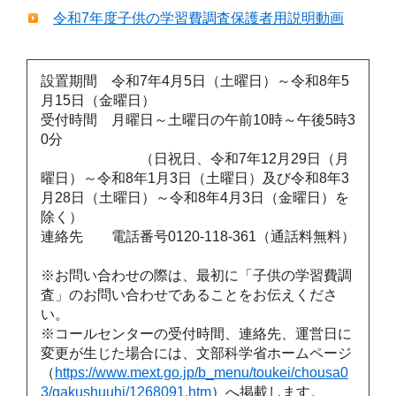
令和7年度子供の学習費調査保護者用説明動画
設置期間 令和7年4月5日（土曜日）～令和8年5
月15日（金曜日）
受付時間 月曜日～土曜日の午前10時～午後5時3
0分
（日祝日、令和7年12月29日（月
曜日）～令和8年1月3日（土曜日）及び令和8年3
月28日（土曜日）～令和8年4月3日（金曜日）を
除く）
連絡先 電話番号0120-118-361（通話料無料）
※お問い合わせの際は、最初に「子供の学習費調
査」のお問い合わせであることをお伝えくださ
い。
※コールセンターの受付時間、連絡先、運営日に
変更が生じた場合には、文部科学省ホームページ
（
https://www.mext.go.jp/b_menu/toukei/chousa0
3/gakushuuhi/1268091.htm
）へ掲載します。