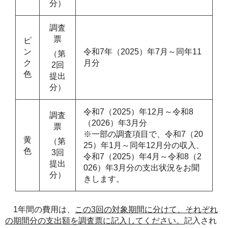
分）
調査
票
ピ
ン
令和7年（2025）年7月～同年11
（第
ク
月分
2回
色
提出
分）
令和7（2025）年12月～令和8
調査
（2026）年3月分
票
※一部の調査項目で、令和7（20
黄
（第
25）年1月～同年12月分の収入、
色
3回
令和7（2025）年4月～令和8（2
提出
026）年3月分の支出状況をお聞
分）
きします。
1年間の費用は、
この3回の対象期間に分けて、それぞれ
の期間分の支出額を調査票に記入してください。
記入され