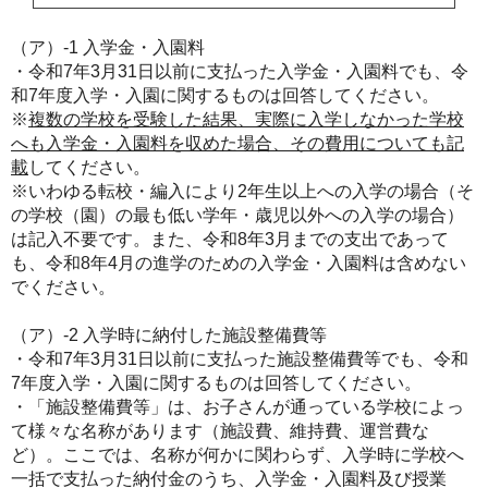
（ア）-1 入学金・入園料
・令和7年3月31日以前に支払った入学金・入園料でも、令
和7年度入学・入園に関するものは回答してください。
※
複数の学校を受験した結果、実際に入学しなかった学校
へも入学金・入園料を収めた場合、その費用についても記
載
してください。
※いわゆる転校・編入により2年生以上への入学の場合（そ
の学校（園）の最も低い学年・歳児以外への入学の場合）
は記入不要です。また、令和8年3月までの支出であって
も、令和8年4月の進学のための入学金・入園料は含めない
でください。
（ア）-2 入学時に納付した施設整備費等
・令和7年3月31日以前に支払った施設整備費等でも、令和
7年度入学・入園に関するものは回答してください。
・「施設整備費等」は、お子さんが通っている学校によっ
て様々な名称があります（施設費、維持費、運営費な
ど）。ここでは、名称が何かに関わらず、入学時に学校へ
一括で支払った納付金のうち、入学金・入園料及び授業