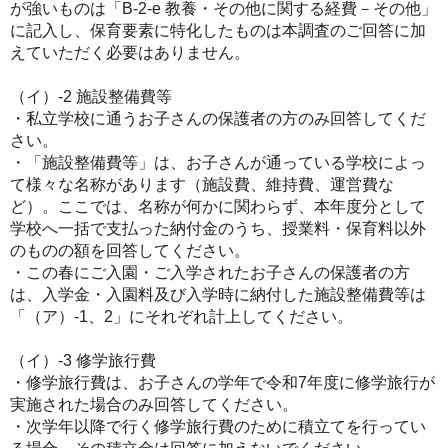
が強いものは「B-2-e 教養・その他に関する経費－その他」
に記入し、保育要素に特化したものは本調査のご回答に加
えていただく必要はありません。
（イ）-2 施設整備費等
・私立学校に通うお子さんの保護者の方のみ回答してくだ
さい。
・「施設整備費等」は、お子さんが通っている学校によっ
て様々な名称があります（施設費、維持費、運営費な
ど）。ここでは、名称が何かに関わらず、本年度分として
学校へ一括で支払った納付金のうち、授業料・保育料以外
のものの額を回答してください。
・この春にご入園・ご入学されたお子さんの保護者の方
は、入学金・入園料及び入学時に納付した施設整備費等は
「（ア）-1、2」にそれぞれ計上してください。
（イ）-3 修学旅行費
・修学旅行費は、お子さんの学年で令和7年度に修学旅行が
実施された場合のみ回答してください。
・次学年以降で行く修学旅行費のために積立てを行ってい