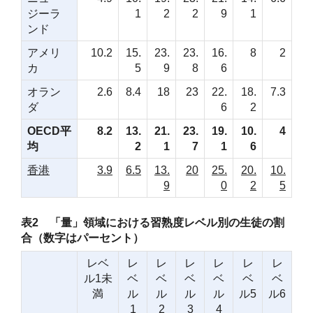
ジーラ
1
2
2
9
1
ンド
アメリ
10.2
15.
23.
23.
16.
8
2
カ
5
9
8
6
オラン
2.6
8.4
18
23
22.
18.
7.3
ダ
6
2
OECD平
8.2
13.
21.
23.
19.
10.
4
均
2
1
7
1
6
香港
3.9
6.5
13.
20
25.
20.
10.
9
0
2
5
表2 「量」領域における習熟度レベル別の生徒の割
合（数字はパーセント）
レベ
レ
レ
レ
レ
レ
レ
ル1未
ベ
ベ
ベ
ベ
ベ
ベ
満
ル
ル
ル
ル
ル5
ル6
1
2
3
4