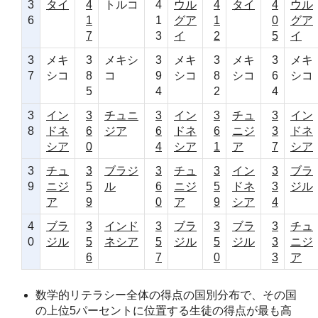
3
タイ
4
トルコ
4
ウル
4
タイ
4
ウル
6
1
1
グア
1
0
グア
7
3
イ
2
5
イ
3
メキ
3
メキシ
3
メキ
3
メキ
3
メキ
7
シコ
8
コ
9
シコ
8
シコ
6
シコ
5
4
2
4
3
イン
3
チュニ
3
イン
3
チュ
3
イン
8
ドネ
6
ジア
6
ドネ
6
ニジ
3
ドネ
シア
0
4
シア
1
ア
7
シア
3
チュ
3
ブラジ
3
チュ
3
イン
3
ブラ
9
ニジ
5
ル
6
ニジ
5
ドネ
3
ジル
ア
9
0
ア
9
シア
4
4
ブラ
3
インド
3
ブラ
3
ブラ
3
チュ
0
ジル
5
ネシア
5
ジル
5
ジル
3
ニジ
6
7
0
3
ア
数学的リテラシー全体の得点の国別分布で、その国
の上位5パーセントに位置する生徒の得点が最も高