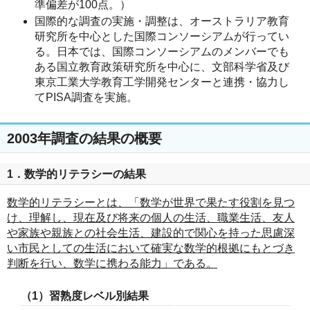
準偏差が100点。）
国際的な調査の実施・調整は、オーストラリア教育
研究所を中心とした国際コンソーシアムが行ってい
る。日本では、国際コンソーシアムのメンバーでも
ある国立教育政策研究所を中心に、文部科学省及び
東京工業大学教育工学開発センターと連携・協力し
てPISA調査を実施。
2003年調査の結果の概要
1．数学的リテラシーの結果
数学的リテラシーとは、「数学が世界で果たす役割を見つ
け、理解し、現在及び将来の個人の生活、職業生活、友人
や家族や親族との社会生活、建設的で関心を持った思慮深
い市民としての生活において確実な数学的根拠にもとづき
判断を行い、数学に携わる能力」である。
（1）習熟度レベル別結果