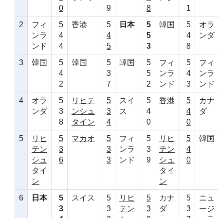
0
9
8
1
2
フィ
5
香港
5
日本
5
韓国
5
オラ
ンラ
4
4
5
4
ンダ
ンド
4
5
3
8
3
韓国
5
韓国
5
韓国
5
フィ
5
フィ
4
3
5
ンラ
4
ンラ
2
7
2
ンド
3
ンド
4
オラ
5
リヒテ
5
スイ
5
香港
5
カナ
ンダ
3
ンシュ
3
ス
4
4
ダ
8
タイン
4
0
0
5
リヒ
5
マカオ
5
フィ
5
リヒ
5
韓国
テン
3
3
ンラ
3
テン
4
シュ
6
3
ンド
9
シュ
0
タイ
タイ
ン
ン
6
日本
5
スイス
5
リヒ
5
カナ
5
ニュ
3
3
テン
3
ダ
3
ージ