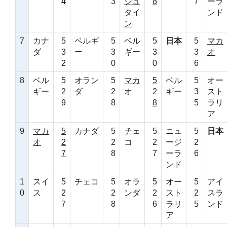
4
3
シュ
8
7
ーラ
タイ
ンド
ン
7
カナ
5
ベルギ
5
ベル
5
日本
5
マカ
ダ
3
ー
3
ギー
3
3
オ
2
0
0
6
8
ベル
5
オラン
5
マカ
5
ベル
5
オー
ギー
2
ダ
2
オ
2
ギー
3
スト
9
8
8
5
ラリ
ア
9
マカ
5
カナダ
5
チェ
5
ニュ
5
日本
オ
2
2
コ
2
ージ
2
7
8
7
ーラ
6
ンド
1
スイ
5
チェコ
5
オラ
5
オー
5
アイ
0
ス
2
2
ンダ
2
スト
2
スラ
7
8
6
ラリ
5
ンド
ア