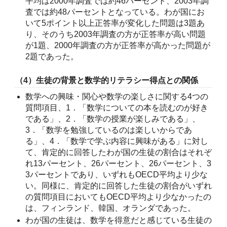
平均は2000年調査では約46パーセント、2003年調
査では約48パーセントとなっている。わが国にお
いて5ポイント以上正答率が変化した問題は3題あ
り、そのうち2003年調査の方が正答率が高い問題
が1題、2000年調査の方が正答率が高かった問題が
2題であった。
（4）生徒の背景と数学的リテラシー得点との関係
数学への興味・関心や数学の楽しさに関する4つの
質問項目、1．「数学についての本を読むのが好き
である」、2．「数学の授業が楽しみである」、
3．「数学を勉強しているのは楽しいからであ
る」、4．「数学で学ぶ内容に興味がある」に対し
て、肯定的に回答したわが国の生徒の割合はそれぞ
れ13パーセント、26パーセント、26パーセント、3
3パーセントであり、いずれもOECD平均より少な
い。同様に、肯定的に回答した生徒の割合がいずれ
の質問項目においてもOECD平均より少なかったの
は、フィンランド、韓国、オランダであった。
わが国の生徒は、数学を得意だと感じている生徒の