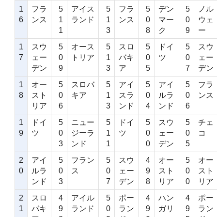
1
フラ
5
アイス
5
フラ
5
デン
5
ノル
6
ンス
1
ランド
1
ンス
0
マー
0
ウェ
1
3
8
ク
9
ー
1
スウ
5
オース
5
スロ
5
ドイ
5
スウ
7
ェー
0
トリア
1
バキ
0
ツ
0
ェー
デン
9
3
ア
5
7
デン
1
オー
5
スロバ
5
アイ
5
アイ
5
フラ
8
スト
0
キア
1
スラ
0
ルラ
0
ンス
リア
6
3
ンド
4
ンド
6
1
ドイ
5
ニュー
5
ドイ
5
スウ
5
チェ
9
ツ
0
ジーラ
1
ツ
0
ェー
0
コ
3
ンド
1
0
デン
5
2
アイ
5
フラン
5
スウ
4
オー
5
オー
0
ルラ
0
ス
0
ェー
9
スト
0
スト
ンド
3
7
デン
8
リア
0
リア
2
スロ
4
アイル
5
ポー
4
ハン
4
ポー
1
バキ
9
ランド
0
ラン
9
ガリ
9
ラン