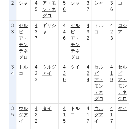
2
シャ
4
ア・モ
5
シャ
3
シャ
3
コ
5
ンテネ
6
7
6
グロ
3
セル
4
ギリシ
4
セル
4
トル
4
ロシ
3
ビ
3
ャ
4
ビ
3
コ
2
ア
ア・
7
6
ア・
2
3
モン
モン
テネ
テネ
グロ
グロ
3
トル
4
ウルグ
4
タイ
4
セル
4
セル
4
コ
2
アイ
3
2
ビ
1
ビ
3
0
4
ア・
9
ア・
モン
モン
テネ
テネ
グロ
グロ
3
ウル
4
タイ
4
トル
4
ウル
4
タイ
5
グア
2
1
コ
1
グア
1
イ
2
5
7
イ
7