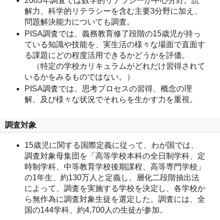
2003年調査では数学的リテラシーが中心分野。読
解力、科学的リテラシーを含む主要3分野に加え、
問題解決能力についても調査。
PISA調査では、義務教育修了段階の15歳児が持っ
ている知識や技能を、実生活の様々な場面で直面す
る課題にどの程度活用できるかどうかを評価。
（特定の学校カリキュラムがどれだけ習得されて
いるかをみるものではない。）
PISA調査では、思考プロセスの習得、概念の理
解、及び様々な状況でそれらを生かす力を重視。
調査対象
15歳児に関する国際定義に従って、わが国では、
調査対象母集団を「高等学校本科の全日制学科、定
時制学科、中等教育学校後期課程、高等専門学校」
の1年生、約130万人と定義し、層化二段階抽出法
によって、調査を実施する学校を決定し、各学校か
ら無作為に調査対象生徒を選定した。調査には、全
国の144学科、約4,700人の生徒が参加。