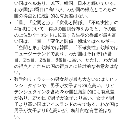
い国はベルあり、以下、韓国、日本と続いている。
わが国は3番目に高いが、わが国の得点とこれらの
国の得点とに統計的な有意差はない。
「量」「空間と形」「変化と関係」「不確実性」の
4領域について、得点の国別分布をみると、その国
の上位5パーセントに位置する生徒の得点が最も高
い国は、「量」「変化と関係」領域ではベルギー、
「空間と形」領域では韓国、「不確実性」領域では
ニュージーランドであり、わが国はそれぞれ5番
目、2番目、2番目、8番目に高い。ただし、わが国
の得点とこれらの国の得点とに統計的な有意差はな
い。
数学的リテラシーの男女差が最も大きいのはリヒテ
ンシュタインで、男子が女子より29点高い。リヒ
テンシュタインを含め28か国は統計的にも有意差
があり、27か国で男子が女子より高い。女子が男
子より高い国はアイスランドのみである。わが国は
男子が女子より8点高いが、統計的な有意差はな
い。