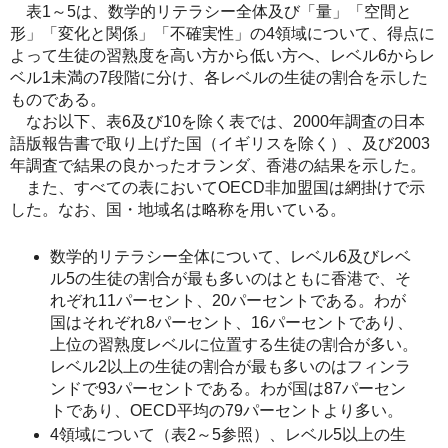
表1～5は、数学的リテラシー全体及び「量」「空間と
形」「変化と関係」「不確実性」の4領域について、得点に
よって生徒の習熟度を高い方から低い方へ、レベル6からレ
ベル1未満の7段階に分け、各レベルの生徒の割合を示した
ものである。
なお以下、表6及び10を除く表では、2000年調査の日本
語版報告書で取り上げた国（イギリスを除く）、及び2003
年調査で結果の良かったオランダ、香港の結果を示した。
また、すべての表においてOECD非加盟国は網掛けで示
した。なお、国・地域名は略称を用いている。
数学的リテラシー全体について、レベル6及びレベ
ル5の生徒の割合が最も多いのはともに香港で、そ
れぞれ11パーセント、20パーセントである。わが
国はそれぞれ8パーセント、16パーセントであり、
上位の習熟度レベルに位置する生徒の割合が多い。
レベル2以上の生徒の割合が最も多いのはフィンラ
ンドで93パーセントである。わが国は87パーセン
トであり、OECD平均の79パーセントより多い。
4領域について（表2～5参照）、レベル5以上の生