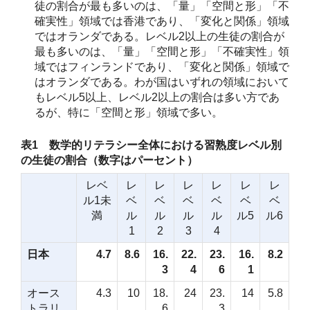
徒の割合が最も多いのは、「量」「空間と形」「不
確実性」領域では香港であり、「変化と関係」領域
ではオランダである。レベル2以上の生徒の割合が
最も多いのは、「量」「空間と形」「不確実性」領
域ではフィンランドであり、「変化と関係」領域で
はオランダである。わが国はいずれの領域において
もレベル5以上、レベル2以上の割合は多い方であ
るが、特に「空間と形」領域で多い。
表1 数学的リテラシー全体における習熟度レベル別
の生徒の割合（数字はパーセント）
レベ
レ
レ
レ
レ
レ
レ
ル1未
ベ
ベ
ベ
ベ
ベ
ベ
満
ル
ル
ル
ル
ル5
ル6
1
2
3
4
日本
4.7
8.6
16.
22.
23.
16.
8.2
3
4
6
1
オース
4.3
10
18.
24
23.
14
5.8
トラリ
6
3