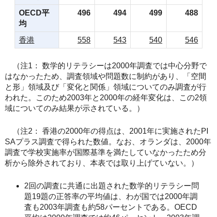
OECD平
496
494
499
488
均
香港
558
543
540
546
（注1： 数学的リテラシーは2000年調査では中心分野で
はなかったため、調査領域や問題数に制約があり、「空間
と形」領域及び「変化と関係」領域についてのみ調査が行
われた。このため2003年と2000年の経年変化は、この2領
域についてのみ結果が示されている。）
（注2： 香港の2000年の得点は、2001年に実施されたPI
SAプラス調査で得られた数値。なお、オランダは、2000年
調査で学校実施率が国際基準を満たしていなかったため分
析から除外されており、本表では取り上げていない。）
2回の調査に共通に出題された数学的リテラシー問
題19題の正答率の平均値は、わが国では2000年調
査も2003年調査も約58パーセントである。OECD