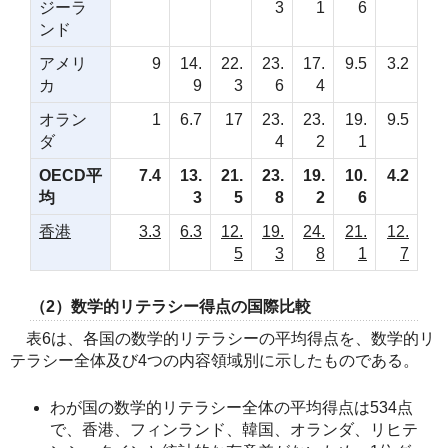
ジーラ
3
1
6
ンド
アメリ
9
14.
22.
23.
17.
9.5
3.2
カ
9
3
6
4
オラン
1
6.7
17
23.
23.
19.
9.5
ダ
4
2
1
OECD平
7.4
13.
21.
23.
19.
10.
4.2
均
3
5
8
2
6
香港
3.3
6.3
12.
19.
24.
21.
12.
5
3
8
1
7
（2）数学的リテラシー得点の国際比較
表6は、各国の数学的リテラシーの平均得点を、数学的リ
テラシー全体及び4つの内容領域別に示したものである。
わが国の数学的リテラシー全体の平均得点は534点
で、香港、フィンランド、韓国、オランダ、リヒテ