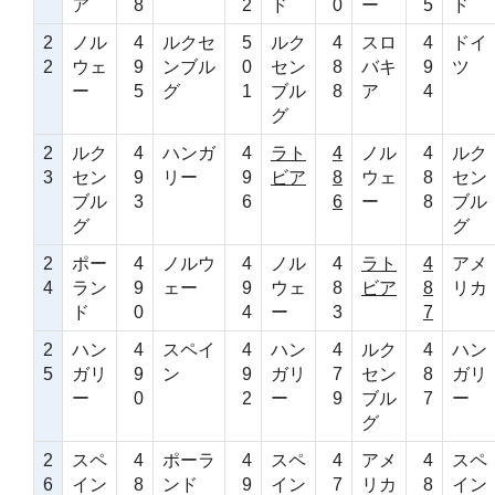
ア
8
2
ド
0
ー
5
ド
2
ノル
4
ルクセ
5
ルク
4
スロ
4
ドイ
2
ウェ
9
ンブル
0
セン
8
バキ
9
ツ
ー
5
グ
1
ブル
8
ア
4
グ
2
ルク
4
ハンガ
4
ラト
4
ノル
4
ルク
3
セン
9
リー
9
ビア
8
ウェ
8
セン
ブル
3
6
6
ー
8
ブル
グ
グ
2
ポー
4
ノルウ
4
ノル
4
ラト
4
アメ
4
ラン
9
ェー
9
ウェ
8
ビア
8
リカ
ド
0
4
ー
3
7
2
ハン
4
スペイ
4
ハン
4
ルク
4
ハン
5
ガリ
9
ン
9
ガリ
7
セン
8
ガリ
ー
0
2
ー
9
ブル
7
ー
グ
2
スペ
4
ポーラ
4
スペ
4
アメ
4
スペ
6
イン
8
ンド
9
イン
7
リカ
8
イン