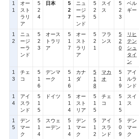
1
オー
5
日本
5
ニュ
5
スイ
5
ベル
1
スト
2
2
ージ
2
ス
2
ギー
ラリ
4
7
ーラ
5
3
ア
ンド
1
ニュ
5
オース
5
オー
5
フラ
5
リヒ
2
ージ
2
トラリ
1
スト
2
ンス
2
テン
ーラ
3
ア
7
ラリ
1
0
シュ
ンド
ア
タイ
ン
1
チェ
5
デンマ
5
カナ
5
マカ
5
アイ
3
コ
1
ーク
1
ダ
1
オ
1
ルラ
6
6
8
9
ンド
1
アイ
5
ドイツ
5
オー
5
チェ
5
スイ
4
スラ
1
1
スト
1
コ
1
ス
ンド
5
4
リア
5
5
1
デン
5
スウェ
5
デン
5
アイ
5
デン
5
マー
1
ーデン
1
マー
1
スラ
0
マー
ク
4
4
ク
2
ンド
9
ク