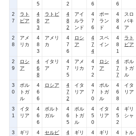
5
2
6
6
2
ラト
4
ラトビ
4
アイ
4
ポー
4
スロ
7
ビア
8
ア
8
ルラ
7
ラン
8
バキ
3
2
ンド
6
ド
4
ア
2
アメ
4
アメリ
4
ロシ
4
スペ
4
ラト
8
リカ
8
カ
7
ア
7
イン
8
ビア
3
6
4
1
2
ロシ
4
イタリ
4
アメ
4
ロシ
4
ポル
9
ア
6
ア
7
リカ
7
ア
7
トガ
8
5
2
7
ル
3
ポル
4
ロシア
4
イタ
4
ポル
4
イタ
0
トガ
6
7
リア
7
トガ
6
リア
ル
6
2
0
ル
8
3
イタ
4
ポルト
4
ポル
4
イタ
4
ギリ
1
リア
6
ガル
6
トガ
5
リア
5
シャ
6
5
ル
0
2
3
ギリ
4
セルビ
4
ギリ
4
ギリ
4
トル