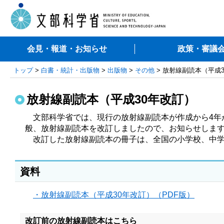
会見・報道・お知らせ
政策・審議
トップ
>
白書・統計・出版物
>
出版物
>
その他
> 放射線副読本（平成
放射線副読本（平成30年改訂）
　文部科学省では、現行の放射線副読本が作成から4年
般、放射線副読本を改訂しましたので、お知らせします
資料
・放射線副読本（平成30年改訂）（PDF版）
改訂前の放射線副読本はこちら