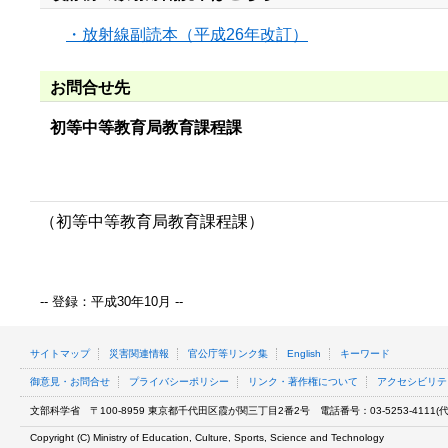
・放射線副読本（平成26年改訂）
お問合せ先
初等中等教育局教育課程課
（初等中等教育局教育課程課）
-- 登録：平成30年10月 --
サイトマップ
災害関連情報
官公庁等リンク集
English
キーワード
御意見・お問合せ
プライバシーポリシー
リンク・著作権について
アクセシビリテ
文部科学省
〒100-8959 東京都千代田区霞が関三丁目2番2号
電話番号：03-5253-4111(代表
Copyright (C) Ministry of Education, Culture, Sports, Science and Technology