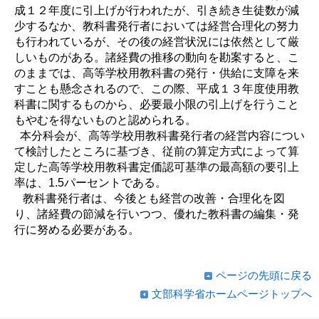
成１２年度に引上げが行われたが、引き続き生徒数が減
少するなか、教科書発行者においては経営合理化の努力
も行われているが、その後の経営状況には依然として厳
しいものがある。諸経費の推移の動向を勘案すると、こ
のままでは、高等学校用教科書の発行・供給に支障を来
すことも懸念されるので、この際、平成１３年度使用教
科書に関するものから、必要最小限の引上げを行うこと
もやむを得ないものと認められる。
本分科会が、高等学校用教科書発行者の経営内容につい
て検討したところに基づき、従前の算定方式によって算
定した高等学校用教科書定価認可基準の最高額の要引上
率は、1.5パーセントである。
教科書発行者は、今後とも経営の改善・合理化を図
り、諸経費の節減を行いつつ、優れた教科書の編集・発
行に努める必要がある。
ページの先頭に戻る
文部科学省ホームページトップへ