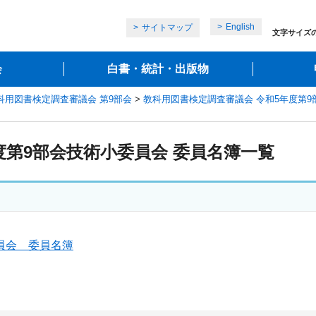
English
サイトマップ
文字サイズ
会
白書・統計・出版物
科用図書検定調査審議会 第9部会
>
教科用図書検定調査審議会 令和5年度第9
度第9部会技術小委員会 委員名簿一覧
員会 委員名簿