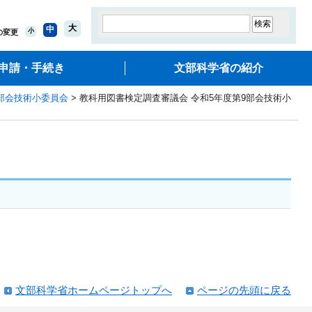
大
中
小
の変更
申請・手続き
文部科学省の紹介
部会技術小委員会
> 教科用図書検定調査審議会 令和5年度第9部会技術小
文部科学省ホームページトップへ
ページの先頭に戻る