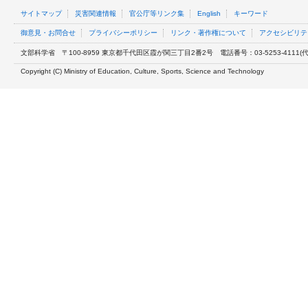
サイトマップ
災害関連情報
官公庁等リンク集
English
キーワード
御意見・お問合せ
プライバシーポリシー
リンク・著作権について
アクセシビリテ
文部科学省
〒100-8959 東京都千代田区霞が関三丁目2番2号
電話番号：03-5253-4111(代表
Copyright (C) Ministry of Education, Culture, Sports, Science and Technology