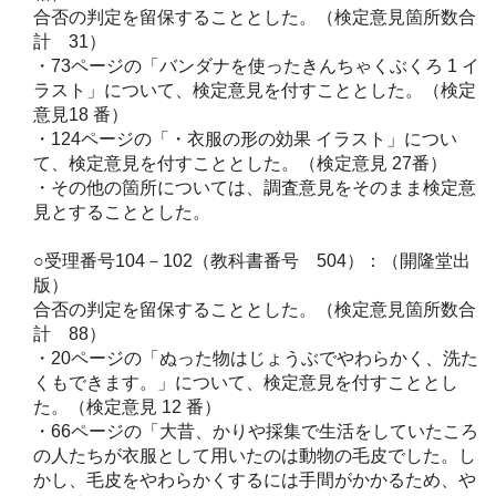
合否の判定を留保することとした。（検定意見箇所数合
計 31）
・73ページの「バンダナを使ったきんちゃくぶくろ 1 イ
ラスト」について、検定意見を付すこととした。（検定
意見18 番）
・124ページの「・衣服の形の効果 イラスト」につい
て、検定意見を付すこととした。（検定意見 27番）
・その他の箇所については、調査意見をそのまま検定意
見とすることとした。
○受理番号104－102（教科書番号 504）：（開隆堂出
版）
合否の判定を留保することとした。（検定意見箇所数合
計 88）
・20ページの「ぬった物はじょうぶでやわらかく、洗た
くもできます。」について、検定意見を付すこととし
た。（検定意見 12 番）
・66ページの「大昔、かりや採集で生活をしていたころ
の人たちが衣服として用いたのは動物の毛皮でした。し
かし、毛皮をやわらかくするには手間がかかるため、や