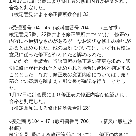
1月17日に部会長により修正表の修正内容が確認され，
合格と判定した。
（検定意見による修正箇所数合計 33）
○受理番号104－45（教科書番号 704）：（三省堂）
検定意見5番、22番による修正箇所については、修正の
内容に不適切なものがあるが、なお適切な修正の余地が
あると認められた。他の箇所については、いずれも検定
意見に従った修正が行われたと認められた。
このため，申請者に当該箇所の修正表の変更を求め，適
切に修正が行われたと認められる場合は合格と判定する
こととした。なお，修正表の変更内容については，第7
部会での審議を踏まえて部会長が確認を行うこととし
た。
1月17日に部会長により修正表の修正内容が確認され，
合格と判定した。
（検定意見による修正箇所数合計 28）
○受理番号104－47（教科書番号 706）：（新興出版社啓
林館）
検定意見1番による修正箇所については、修正の内容に