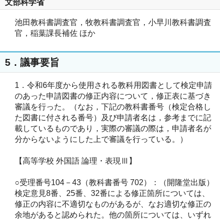
文部科学省
池田教科書調査官，牧教科書調査官，小早川教科書調査
官，稲葉課長補佐 ほか
5．議事要旨
1．令和6年度から使用される教科用図書として検定申請
のあった申請図書の修正内容について，修正表に基づき
審議を行った。（なお，下記の教科書番号（検定合格し
た図書に付される番号）及び申請者名は，参考までに記
載しているものであり，実際の審議の際は，申請者名が
分からないようにした上で審議を行っている。）
【高等学校 外国語 論理・表現Ⅲ】
○受理番号104－43（教科書番号 702）：（開隆堂出版）
検定意見8番、25番、32番による修正箇所については、
修正の内容に不適切なものがあるが、なお適切な修正の
余地があると認められた。他の箇所については、いずれ