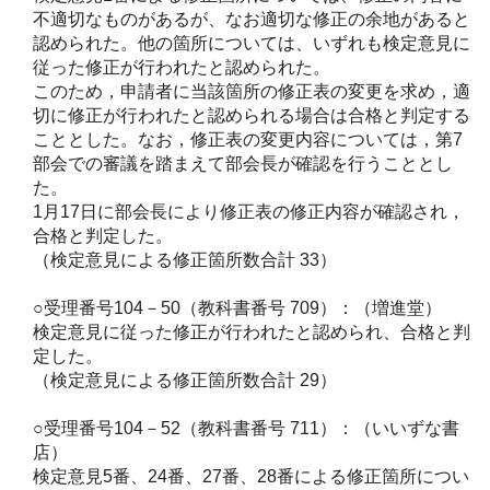
不適切なものがあるが、なお適切な修正の余地があると
認められた。他の箇所については、いずれも検定意見に
従った修正が行われたと認められた。
このため，申請者に当該箇所の修正表の変更を求め，適
切に修正が行われたと認められる場合は合格と判定する
こととした。なお，修正表の変更内容については，第7
部会での審議を踏まえて部会長が確認を行うこととし
た。
1月17日に部会長により修正表の修正内容が確認され，
合格と判定した。
（検定意見による修正箇所数合計 33）
○受理番号104－50（教科書番号 709）：（増進堂）
検定意見に従った修正が行われたと認められ、合格と判
定した。
（検定意見による修正箇所数合計 29）
○受理番号104－52（教科書番号 711）：（いいずな書
店）
検定意見5番、24番、27番、28番による修正箇所につい