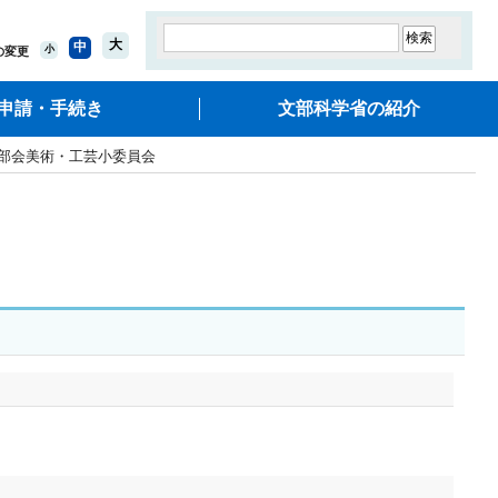
大
中
小
の変更
申請・手続き
文部科学省の紹介
6部会美術・工芸小委員会