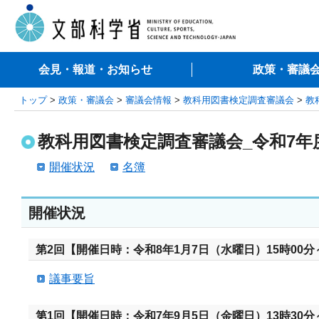
会見・報道・お知らせ
政策・審議
トップ
>
政策・審議会
>
審議会情報
>
教科用図書検定調査審議会
>
教
教科用図書検定調査審議会_令和7年
開催状況
名簿
開催状況
第2回【開催日時：令和8年1月7日（水曜日）15時00分～
議事要旨
第1回【開催日時：令和7年9月5日（金曜日）13時30分～