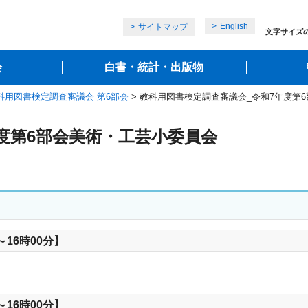
English
サイトマップ
文字サイズ
会
白書・統計・出版物
科用図書検定調査審議会 第6部会
> 教科用図書検定調査審議会_令和7年度第
度第6部会美術・工芸小委員会
16時00分】
16時00分】