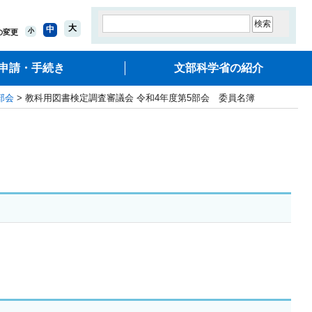
大
中
小
の変更
申請・手続き
文部科学省の紹介
部会
> 教科用図書検定調査審議会 令和4年度第5部会 委員名簿