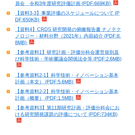
員会 令和3年度研究評価計画 (PDF:669KB)
【資料3-3】事業評価のスケジュールについて (P
DF:650KB)
【資料4】CRDS 研究開発の俯瞰報告書 ナノテク
ノロジー・材料分野（2021年）内容紹介 (PDF:8.
8MB)
【参考資料1】研究計画・評価分科会運営規則及
び科学技術・学術審議会関係法令等 (PDF:2.6MB)
【参考資料2-1】科学技術・イノベーション基本
計画（本文） (PDF:5.6MB)
【参考資料2-2】科学技術・イノベーション基本
計画（概要） (PDF:1.5MB)
【参考資料3】第11期研究計画・評価分科会にお
ける研究開発課題の評価について (PDF:734KB)