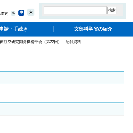
大
中
小
の変更
申請・手続き
文部科学省の紹介
宇宙航空研究開発機構部会（第22回） 配付資料