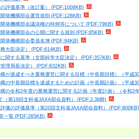
価基準（改訂案） (PDF:1008KB)
機構部会運営規則 (PDF:128KB)
発機構部会議決権の特例等について (PDF:79KB)
発機構部会の公開に関する規則 (PDF:85KB)
機構部会委員名簿 (PDF:94KB)
臣決定） (PDF:614KB)
関する基準（文部科学大臣決定） (PDF:357KB)
局長決定） (PDF:632KB)
が達成すべき業務運営に関する目標（中長期目標）（平成30年4月1日
の中長期目標を達成するための計画（中長期計画）（平成30年4月1日
の令和2年度の業務運営に関する計画（年度計画）（令和2年4月1日～
19回文科省JAXA部会資料） (PDF:2.3MB)
の評価基準（第20回文科省JAXA部会資料） (PDF:800KB
 (PDF:265KB)