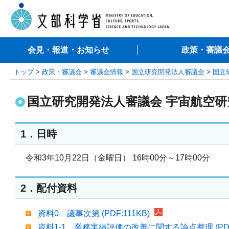
会見・報道・お知らせ
政策・審議
トップ
>
政策・審議会
>
審議会情報
>
国立研究開発法人審議会
>
国立
国立研究開発法人審議会 宇宙航空研
1．日時
令和3年10月22日（金曜日） 16時00分～17時00分
2．配付資料
資料0 議事次第 (PDF:111KB)
資料1-1 業務実績評価の改善に関する論点整理 (PDF: