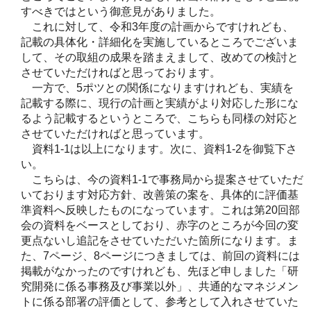
すべきではという御意見がありました。
これに対して、令和3年度の計画からですけれども、
記載の具体化・詳細化を実施しているところでございま
して、その取組の成果を踏まえまして、改めての検討と
させていただければと思っております。
一方で、5ポツとの関係になりますけれども、実績を
記載する際に、現行の計画と実績がより対応した形にな
るよう記載するというところで、こちらも同様の対応と
させていただければと思っています。
資料1-1は以上になります。次に、資料1-2を御覧下さ
い。
こちらは、今の資料1-1で事務局から提案させていただ
いております対応方針、改善策の案を、具体的に評価基
準資料へ反映したものになっています。これは第20回部
会の資料をベースとしており、赤字のところが今回の変
更点ないし追記をさせていただいた箇所になります。ま
た、7ページ、8ページにつきましては、前回の資料には
掲載がなかったのですけれども、先ほど申しました「研
究開発に係る事務及び事業以外」、共通的なマネジメン
トに係る部署の評価として、参考として入れさせていた