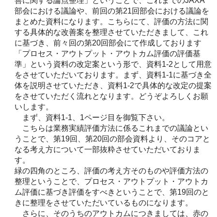
善に関する論点整理」ということで、これまでのJAXA
部会における議論や、前回の第21回部会における議論を
まとめた資料になります。こちらにて、評価の方法に関
する具体的な改善案を整理させていただきまして、これ
に基づき、前々回の第20回部会にて作成しております
「プロセス・アウトプット・アウトカム評価の評価基
準」という資料の改定案という形で、資料1-2として用意
をさせていただいております。まず、資料1-1に基づき全
体を説明させていただき、資料1-2で具体的な改定の提案
をさせていただく流れとなります。どうぞよろしくお願
いします。
まず、資料1-1、1ページ目を御覧下さい。
こちらは業務実績評価方法に係るこれまでの議論とい
うことで、第19回、第20回の部会資料より、そのコアと
なる考え方について一部抜粋させていただいておりま
す。
緑の四角のところ、評価の考え方そのものや評価方法の
整理ということで、プロセス・アウトプット・アウトカ
ム評価に基づき評価をすべきということで、第19回のと
きに整理をさせていただいているものになります。
さらに、そのうちのアウトカムにつきましては、赤の