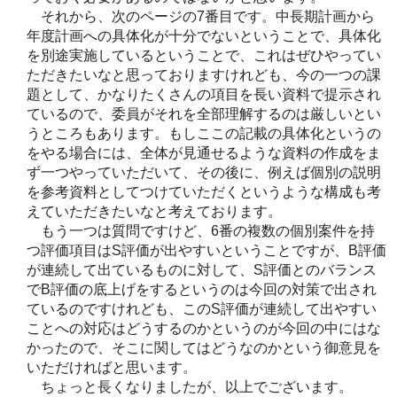
それから、次のページの7番目です。中長期計画から
年度計画への具体化が十分でないということで、具体化
を別途実施しているということで、これはぜひやってい
ただきたいなと思っておりますけれども、今の一つの課
題として、かなりたくさんの項目を長い資料で提示され
ているので、委員がそれを全部理解するのは厳しいとい
うところもあります。もしここの記載の具体化というの
をやる場合には、全体が見通せるような資料の作成をま
ず一つやっていただいて、その後に、例えば個別の説明
を参考資料としてつけていただくというような構成も考
えていただきたいなと考えております。
もう一つは質問ですけど、6番の複数の個別案件を持
つ評価項目はS評価が出やすいということですが、B評価
が連続して出ているものに対して、S評価とのバランス
でB評価の底上げをするというのは今回の対策で出され
ているのですけれども、このS評価が連続して出やすい
ことへの対応はどうするのかというのが今回の中にはな
かったので、そこに関してはどうなのかという御意見を
いただければと思います。
ちょっと長くなりましたが、以上でございます。