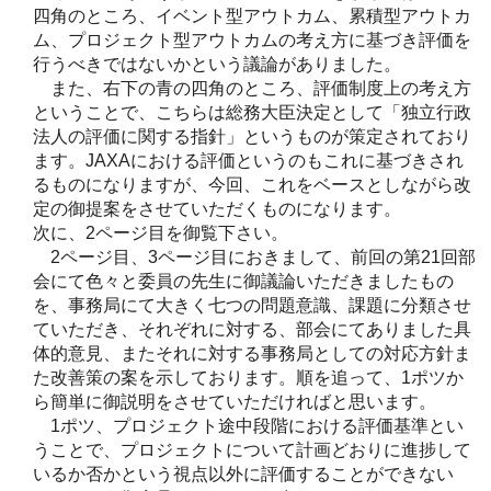
四角のところ、イベント型アウトカム、累積型アウトカ
ム、プロジェクト型アウトカムの考え方に基づき評価を
行うべきではないかという議論がありました。
また、右下の青の四角のところ、評価制度上の考え方
ということで、こちらは総務大臣決定として「独立行政
法人の評価に関する指針」というものが策定されており
ます。JAXAにおける評価というのもこれに基づきされ
るものになりますが、今回、これをベースとしながら改
定の御提案をさせていただくものになります。
次に、2ページ目を御覧下さい。
2ページ目、3ページ目におきまして、前回の第21回部
会にて色々と委員の先生に御議論いただきましたもの
を、事務局にて大きく七つの問題意識、課題に分類させ
ていただき、それぞれに対する、部会にてありました具
体的意見、またそれに対する事務局としての対応方針ま
た改善策の案を示しております。順を追って、1ポツか
ら簡単に御説明をさせていただければと思います。
1ポツ、プロジェクト途中段階における評価基準とい
うことで、プロジェクトについて計画どおりに進捗して
いるか否かという視点以外に評価することができない