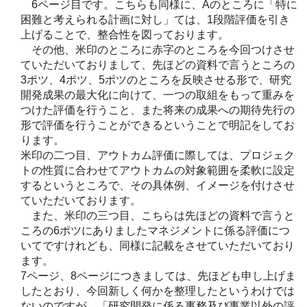
6ページ目です。こちらも同様に、Aのところに「特に
困難と考えられる計画に対し」ては、1段階評価を引き
上げることで、整合性を図っております。
その他、米印のところに赤字のところを今回つけさせ
ていただいておりまして、先ほどの資料で言うところの
3ポツ、4ポツ、5ポツのところを反映させる形で、研究
開発成果の最大化に向けて、一つの取組をもって重みを
つけた評価を行うこと、また将来の成果への期待先行の
形で評価を行うことができるということで明記をしてお
ります。
米印の二つ目、アウトカム評価に際しては、プロジェク
トの性質に合わせてアウトカムの対象範囲を柔軟に設定
するというところで、その具体例、イメージを付けさせ
ていただいております。
また、米印の三つ目、こちらは先ほどの資料で言うと
ころの6ポツにありましたマネジメントに係る評価につ
いてですけれども、同様に記載をさせていただいており
ます。
7ページ、8ページにつきましては、先ほども申し上げま
したとおり、今回新しく何かを整理したというわけでは
ないのですが、「研究開発に係る事務及び事業以外の評