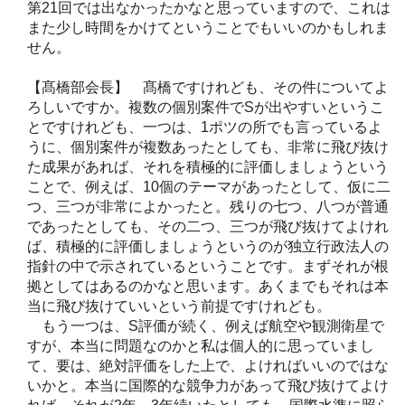
第21回では出なかったかなと思っていますので、これは
また少し時間をかけてということでもいいのかもしれま
せん。
【髙橋部会長】 髙橋ですけれども、その件についてよ
ろしいですか。複数の個別案件でSが出やすいというこ
とですけれども、一つは、1ポツの所でも言っているよ
うに、個別案件が複数あったとしても、非常に飛び抜け
た成果があれば、それを積極的に評価しましょうという
ことで、例えば、10個のテーマがあったとして、仮に二
つ、三つが非常によかったと。残りの七つ、八つが普通
であったとしても、その二つ、三つが飛び抜けてよけれ
ば、積極的に評価しましょうというのが独立行政法人の
指針の中で示されているということです。まずそれが根
拠としてはあるのかなと思います。あくまでもそれは本
当に飛び抜けていいという前提ですけれども。
もう一つは、S評価が続く、例えば航空や観測衛星で
すが、本当に問題なのかと私は個人的に思っていまし
て、要は、絶対評価をした上で、よければいいのではな
いかと。本当に国際的な競争力があって飛び抜けてよけ