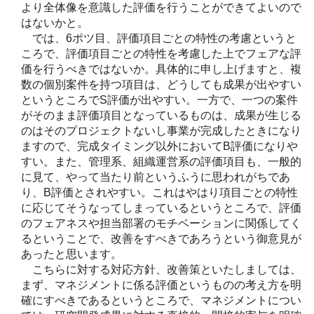
より全体像を意識した評価を行うことができてよいので
はないかと。
では、6ポツ目、評価項目ごとの特性の考慮というと
ころで、評価項目ごとの特性を考慮した上でフェアな評
価を行うべきではないか。具体的に申し上げますと、複
数の個別案件を持つ項目は、どうしても成果が出やすい
というところでS評価が出やすい。一方で、一つの案件
がそのまま評価項目となっているものは、成果が生じる
のはそのプロジェクトないし事業が完成したときになり
ますので、完成タイミング以外においてB評価になりや
すい。また、管理系、組織運営系の評価項目も、一般的
に見て、やって当たり前というふうに思われがちであ
り、B評価とされやすい。これはやはり項目ごとの特性
に応じてそうなってしまっているというところで、評価
のフェアネスや担当部署のモチベーションに関係してく
るということで、改善をすべきであろうという御意見が
あったと思います。
こちらに対する対応方針、改善策といたしましては、
まず、マネジメントに係る評価というものの考え方を明
確にすべきであるというところで、マネジメントについ