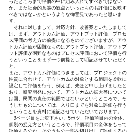
ったところまで評価の中に組み入れてすべきではない
か、また社会的意義の観点といったものも評価に反映す
べきではないかというような御意見であったと思いま
す。
それに対しまして、対応方針、改善案といたしまして
は、まず、アウトカム評価、アウトプット評価、プロセ
ス評価の考え方の前提になるものでございますが、アウ
トカム評価が困難なものはアウトプット評価、アウトプ
ット評価が困難なものはプロセス評価において評価を行
うということをまず一つ前提として明記させていただく
と。
また、アウトカム評価につきましては、プロジェクトの
性質に合わせて、アウトカムの対象とする範囲を柔軟に
設定して評価を行う、例えば、先ほど申し上げましたと
おり、研究開発において、アウトカムの拡大等について
は国、民間の責任の範囲ではないかというところで、そ
うしたものについては、入り口までを対象に評価を行う
ということを資料に追記させていただいております。
3ページ目をご覧下さい。5ポツ、評価項目内の全体、
個別の捉え方というところで、評価項目の全体をもって
評価するのか、そのうちの一部を切り出して評価するの