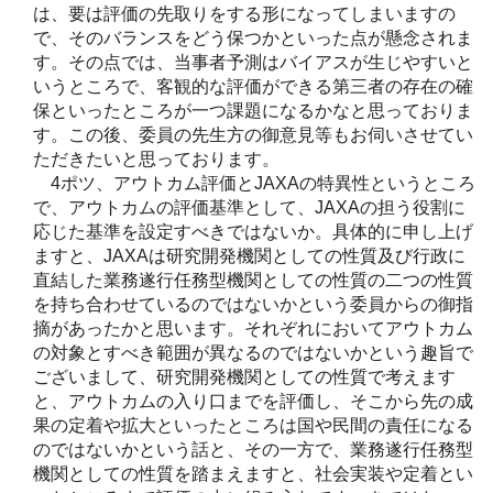
は、要は評価の先取りをする形になってしまいますの
で、そのバランスをどう保つかといった点が懸念されま
す。その点では、当事者予測はバイアスが生じやすいと
いうところで、客観的な評価ができる第三者の存在の確
保といったところが一つ課題になるかなと思っておりま
す。この後、委員の先生方の御意見等もお伺いさせてい
ただきたいと思っております。
4ポツ、アウトカム評価とJAXAの特異性というところ
で、アウトカムの評価基準として、JAXAの担う役割に
応じた基準を設定すべきではないか。具体的に申し上げ
ますと、JAXAは研究開発機関としての性質及び行政に
直結した業務遂行任務型機関としての性質の二つの性質
を持ち合わせているのではないかという委員からの御指
摘があったかと思います。それぞれにおいてアウトカム
の対象とすべき範囲が異なるのではないかという趣旨で
ございまして、研究開発機関としての性質で考えます
と、アウトカムの入り口までを評価し、そこから先の成
果の定着や拡大といったところは国や民間の責任になる
のではないかという話と、その一方で、業務遂行任務型
機関としての性質を踏まえますと、社会実装や定着とい