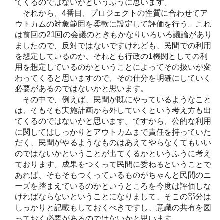
てくるのではないかというふうに思います。
それから、4番目、プロジェクトの性質に合わせてア
ウトカムの対象範囲を柔軟に設定して評価を行う。これ
は前回の21回の会議のときもかなりいろいろ議論があり
ましたので、反対ではないですけれども、民間での利用
を想定しているのか、それとも行政の1機関としての利
用を想定しているのかということによってその扱いが変
わってくると思いますので、その仕分を明確にしていく
必要があるのではないかと思います。
その中で、例えば、民間が既にやっているようなこと
は、そもそも実施計画から外していくという考え方も出
てくるのではないかと思います。ですから、公的な利用
に関してはしっかりとアウトカムまで責任を持っていた
だく、民間がやるようなものはあえてやらなくてもいい
のではないかということが出てくるかというふうに考え
ております。成果をつくって民間に委ねるということで
あれば、そもそもつくっているものがちゃんと民間のニ
ーズを踏まえているのかというところを今度は評価しな
ければならないということになりまして、そこの部分は
しっかりと記載もしておくべきですし、意識の共有を図
っておく必要があるのではないかと思います。