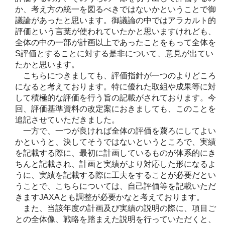
か、考え方の統一を図るべきではないかということで御
議論があったと思います。御議論の中ではアラカルト的
評価という言葉が使われていたかと思いますけれども、
全体の中の一部が計画以上であったことをもって全体を
S評価とすることに対する是非について、意見が出てい
たかと思います。
こちらにつきましても、評価指針が一つのよりどころ
になると考えております。特に優れた取組や成果等に対
して積極的な評価を行う旨の記載がされております。今
回、評価基準資料の改定案におきましても、このことを
追記させていただきました。
一方で、一つが良ければ全体の評価を蔑ろにしてよい
かというと、決してそうではないというところで、実績
を記載する際に、最初に計画しているものが体系的にき
ちんと記載され、計画と実績がより対応した形になるよ
うに、実績を記載する際に工夫をすることが必要だとい
うことで、こちらについては、自己評価等を記載いただ
きますJAXAとも調整が必要かなと考えております。
また、当該年度の計画及び実績の説明の際に、項目ご
との全体像、戦略を踏まえた説明を行っていただくと、