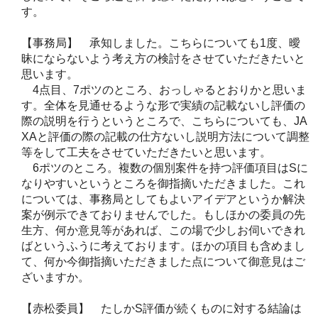
す。
【事務局】 承知しました。こちらについても1度、曖
昧にならないよう考え方の検討をさせていただきたいと
思います。
4点目、7ポツのところ、おっしゃるとおりかと思いま
す。全体を見通せるような形で実績の記載ないし評価の
際の説明を行うというところで、こちらについても、JA
XAと評価の際の記載の仕方ないし説明方法について調整
等をして工夫をさせていただきたいと思います。
6ポツのところ。複数の個別案件を持つ評価項目はSに
なりやすいというところを御指摘いただきました。これ
については、事務局としてもよいアイデアというか解決
案が例示できておりませんでした。もしほかの委員の先
生方、何か意見等があれば、この場で少しお伺いできれ
ばというふうに考えております。ほかの項目も含めまし
て、何か今御指摘いただきました点について御意見はご
ざいますか。
【赤松委員】 たしかS評価が続くものに対する結論は