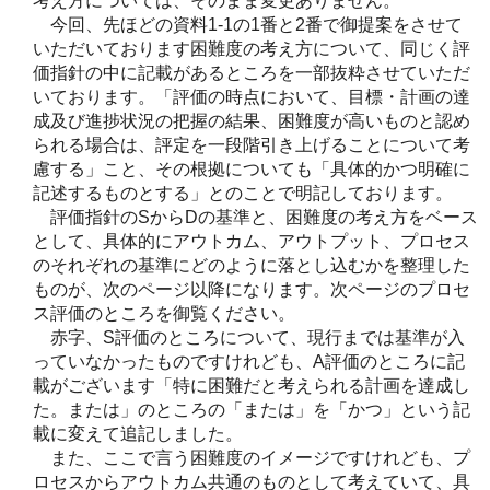
考え方については、そのまま変更ありません。
今回、先ほどの資料1-1の1番と2番で御提案をさせて
いただいております困難度の考え方について、同じく評
価指針の中に記載があるところを一部抜粋させていただ
いております。「評価の時点において、目標・計画の達
成及び進捗状況の把握の結果、困難度が高いものと認め
られる場合は、評定を一段階引き上げることについて考
慮する」こと、その根拠についても「具体的かつ明確に
記述するものとする」とのことで明記しております。
評価指針のSからDの基準と、困難度の考え方をベース
として、具体的にアウトカム、アウトプット、プロセス
のそれぞれの基準にどのように落とし込むかを整理した
ものが、次のページ以降になります。次ページのプロセ
ス評価のところを御覧ください。
赤字、S評価のところについて、現行までは基準が入
っていなかったものですけれども、A評価のところに記
載がございます「特に困難だと考えられる計画を達成し
た。または」のところの「または」を「かつ」という記
載に変えて追記しました。
また、ここで言う困難度のイメージですけれども、プ
ロセスからアウトカム共通のものとして考えていて、具