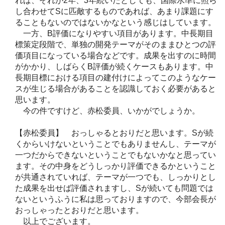
れば、それが2年、3年続いたとしても、国際水準に照ら
し合わせてSに匹敵するものであれば、あまり課題にす
ることもないのではないかなという感じはしています。
一方、B評価になりやすい項目があります。中長期目
標策定段階で、単独の開発テーマがそのままひとつの評
価項目になっている場合などです。成果を出すのに時間
がかかり、しばらくB評価が続くケースもあります。中
長期目標における項目の建付けによってこのようなケー
スが生じる場合があることを認識しておく必要があると
思います。
今の件ですけど、赤松委員、いかがでしょうか。
【赤松委員】 おっしゃるとおりだと思います。Sが続
くからいけないということでもありませんし、テーマが
一つだからできないということでもないかなと思ってい
ます。その中身をどうしっかり評価できるかということ
が共通されていれば、テーマが一つでも、しっかりとし
た成果を出せば評価されますし、Sが続いても問題では
ないというふうに私は思っておりますので、今部会長が
おっしゃったとおりだと思います。
以上でございます。