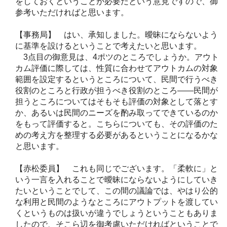
をしておくということが必要だという意見ですので、御
参考いただければと思います。
【事務局】 はい、承知しました。曖昧にならないよう
に基準を設けるということで考えたいと思います。
3点目の御意見は、4ポツのところでしょうか。アウト
カム評価に際しては、性質に合わせてアウトカムの対象
範囲を設定するというところについて、民間で行うべき
役割のところと行政が担うべき役割のところ――民間が
担うところについてはそもそも評価の対象として落とす
か、あるいは民間のニーズを酌み取ってできているのか
をもって評価すると。こちらについても、その評価のた
めの考え方を整理する必要があるということになるかな
と思います。
【赤松委員】 これも同じでございます。「柔軟に」と
いう一言を入れることで曖昧にならないようにしていき
たいということでして、この間の議論では、やはり公的
な利用と民間のようなところにアウトプットを渡してい
くというものは扱いが違うでしょうということもありま
したので、そこら辺を御考慮いただければということで