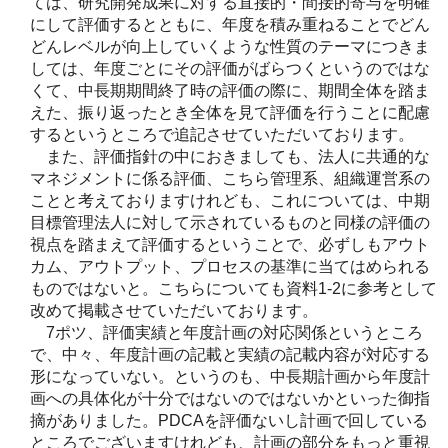
ては、研究開発成果に対する直接的・間接的寄与を明確
にして評価するとともに、年度を積み重ねることでどん
どんレベルが向上していくような性質のテーマにつきま
しては、年度ごとにその評価がばらつくというのではな
くて、中長期期間終了時の評価の際に、期間全体を踏ま
えた、振り返ったとき全体を見て評価を行うことに配慮
するというところで追記させていただいております。
また、評価指針の中におきましても、法人に共通的な
マネジメントに係る評価、こちら管理系、組織運営系の
ことと考えておりますけれども、これについては、中期
目標管理法人に対して示されているものと同様の評価の
視点を踏まえて評価するということで、必ずしもアウト
カム、アウトプット、プロセスの基準に当てはめられる
ものではないと。こちらについても資料1-2に参考として
改めて掲載させていただいております。
7ポツ、評価実績と年度計画の対応関係というところ
で、中々、年度計画の記載と実績の記載内容が対応する
形になっていない。というのも、中長期計画から年度計
画への具体化が十分ではないのではないかといった御指
摘がありました。PDCAを評価ないし計画で回している
ところでございますけれども、計画の部分をもっと重視