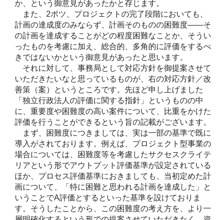
か、という御意見があったかと存じます。
また、2ポツ、プロジェクトの完了段階においても、
計画の達成度のみならず、計画そのものの困難度――そ
の計画を達成することがどの程度困難なことか、そうい
ったものを考慮に加え、総合的、多角的に評価をするべ
きではないかという御意見があったと思います。
それに対して、事務局として対応方針を御提案させて
いただきたいなと思っているものが、右の対応方針／改
善策（案）というところです。先ほど申し上げました
「独立行政法人の評価に関する指針」というものの中
に、重要度や困難度の高い案件について、比重をかけた
評価を行うことができるという旨の記載がございます。
まず、困難度につきましては、実は一部の基準で既に
導入がされております。例えば、プロジェクト型事業の
場合については、困難度等を考慮したサクセスクライテ
リアという形でアウトプット評価基準が設定されている
ほか、プロセス評価基準におきましても、当初定めた計
画について、「特に困難と思われる計画を達成した」と
いうことでA評価とするといった基準を設けておりま
す。そうしたことから、この困難度の考え方を、より一
層明確化するという形での提案させていただきたく、資