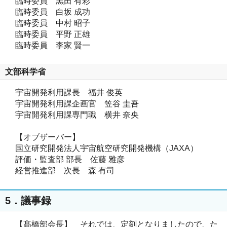
臨時委員 黒田 有彩
臨時委員 白坂 成功
臨時委員 中村 昭子
臨時委員 平野 正雄
臨時委員 李家 賢一
文部科学省
宇宙開発利用課長 福井 俊英
宇宙開発利用課企画官 笠谷 圭吾
宇宙開発利用課専門職 横井 奈央
【オブザーバー】
国立研究開発法人宇宙航空研究開発機構（JAXA）
評価・監査部 部長 佐藤 雅彦
経営推進部 次長 森 有司
5．議事録
【髙橋部会長】 それでは、定刻となりましたので、た