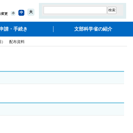
大
中
小
の変更
申請・手続き
文部科学省の紹介
回） 配布資料