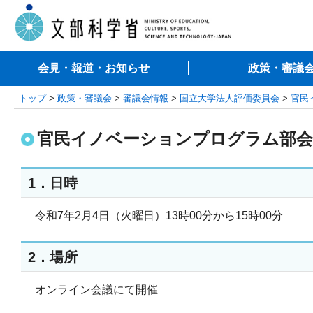
会見・報道・お知らせ
政策・審議
トップ
>
政策・審議会
>
審議会情報
>
国立大学法人評価委員会
>
官民
官民イノベーションプログラム部会
1．日時
令和7年2月4日（火曜日）13時00分から15時00分
2．場所
オンライン会議にて開催