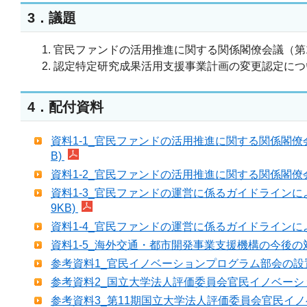
3．議題
官民ファンドの活用推進に関する関係閣僚会議（第1
認定特定研究成果活用支援事業計画の変更認定につい
4．配付資料
資料1-1_官民ファンドの活用推進に関する関係閣僚会
B)
資料1-2_官民ファンドの活用推進に関する関係閣僚会
資料1-3_官民ファンドの運営に係るガイドラインに
9KB)
資料1-4_官民ファンドの運営に係るガイドラインによ
資料1-5_海外交通・都市開発事業支援機構の今後の対
参考資料1_官民イノベーションプログラム部会の設置につ
参考資料2_国立大学法人評価委員会官民イノベーション
参考資料3_第11期国立大学法人評価委員会官民イノベー