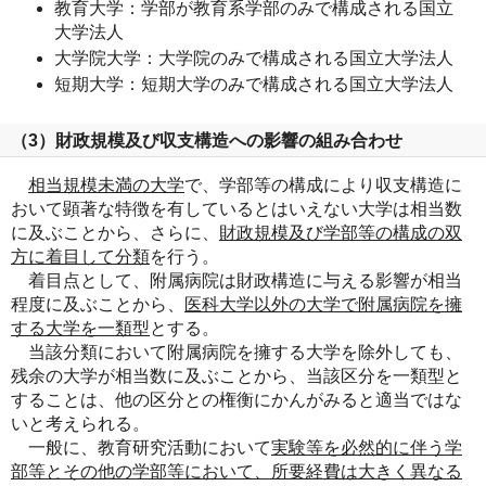
教育大学：学部が教育系学部のみで構成される国立
大学法人
大学院大学：大学院のみで構成される国立大学法人
短期大学：短期大学のみで構成される国立大学法人
（3）財政規模及び収支構造への影響の組み合わせ
相当規模未満の大学
で、学部等の構成により収支構造に
おいて顕著な特徴を有しているとはいえない大学は相当数
に及ぶことから、さらに、
財政規模及び学部等の構成の双
方に着目して分類
を行う。
着目点として、附属病院は財政構造に与える影響が相当
程度に及ぶことから、
医科大学以外の大学で附属病院を擁
する大学を一類型
とする。
当該分類において附属病院を擁する大学を除外しても、
残余の大学が相当数に及ぶことから、当該区分を一類型と
することは、他の区分との権衡にかんがみると適当ではな
いと考えられる。
一般に、教育研究活動において
実験等を必然的に伴う学
部等とその他の学部等において、所要経費は大きく異なる