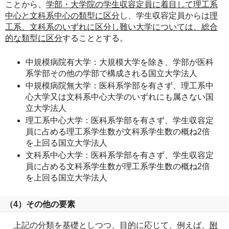
ことから、
学部・大学院の学生収容定員に着目して理工系
中心と文科系中心の類型に区分
し、学生収容定員からは
理
工系、文科系のいずれに区分し難い大学については、総合
的な類型に区分
することとする。
中規模病院有大学：大規模大学を除き、学部が医科
系学部その他の学部で構成される国立大学法人
中規模病院無大学：医科系学部を有さず、理工系中
心大学又は文科系中心大学のいずれにも属さない国
立大学法人
理工系中心大学：医科系学部を有さず、学生収容定
員に占める理工系学生数が文科系学生数の概ね2倍
を上回る国立大学法人
文科系中心大学：医科系学部を有さず、学生収容定
員に占める文科系学生数が理工系学生数の概ね2倍
を上回る国立大学法人
（4）その他の要素
上記の分類を基礎としつつ、目的に応じて、例えば、
附