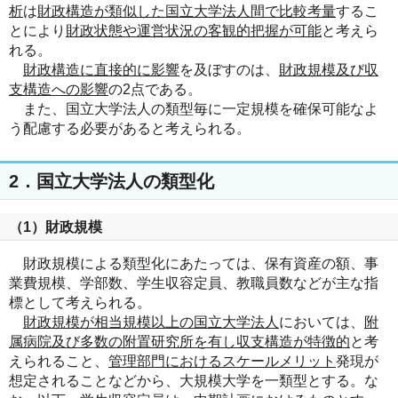
析
は
財政構造が類似した国立大学法人間で比較考量
するこ
とにより
財政状態や運営状況の客観的把握が可能
と考えら
れる。
財政構造に直接的に影響
を及ぼすのは、
財政規模及び収
支構造への影響
の2点である。
また、国立大学法人の類型毎に一定規模を確保可能なよ
う配慮する必要があると考えられる。
2．国立大学法人の類型化
（1）財政規模
財政規模による類型化にあたっては、保有資産の額、事
業費規模、学部数、学生収容定員、教職員数などが主な指
標として考えられる。
財政規模が相当規模以上の国立大学法人
においては、
附
属病院及び多数の附置研究所を有し収支構造が特徴的
と考
えられること、
管理部門におけるスケールメリット
発現が
想定されることなどから、大規模大学を一類型とする。な