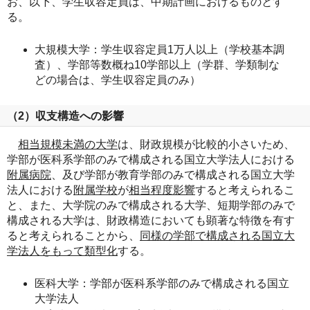
お、以下、学生収容定員は、中期計画におけるものとす
る。
大規模大学：学生収容定員1万人以上（学校基本調
査）、学部等数概ね10学部以上（学群、学類制な
どの場合は、学生収容定員のみ）
（2）収支構造への影響
相当規模未満の大学
は、財政規模が比較的小さいため、
学部が医科系学部のみで構成される国立大学法人における
附属病院
、及び学部が教育学部のみで構成される国立大学
法人における
附属学校
が
相当程度影響
すると考えられるこ
と、また、大学院のみで構成される大学、短期学部のみで
構成される大学は、財政構造においても顕著な特徴を有す
ると考えられることから、
同様の学部で構成される国立大
学法人をもって類型化
する。
医科大学：学部が医科系学部のみで構成される国立
大学法人