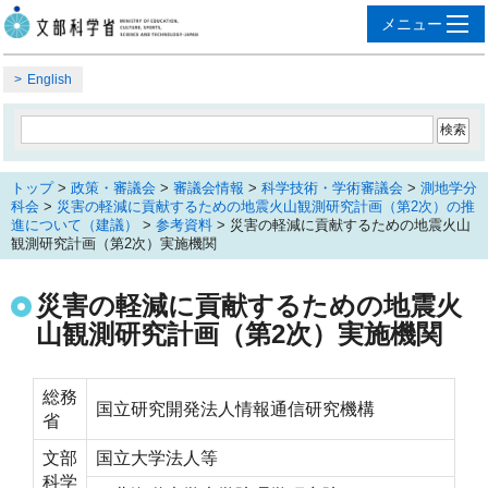
English
トップ
>
政策・審議会
>
審議会情報
>
科学技術・学術審議会
>
測地学分
科会
>
災害の軽減に貢献するための地震火山観測研究計画（第2次）の推
進について（建議）
>
参考資料
> 災害の軽減に貢献するための地震火山
観測研究計画（第2次）実施機関
災害の軽減に貢献するための地震火
山観測研究計画（第2次）実施機関
総務
国立研究開発法人情報通信研究機構
省
文部
国立大学法人等
科学