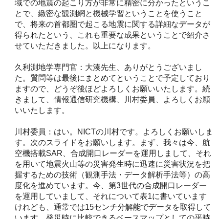
域での地震の起こり方が非常に精密に分かったというこ
とで、緻密な観測網と機械学習ということを使うこと
で、将来の首都圏で起こる地震に関する詳細なデータが
得られたという、これも重要な成果ということで紹介さ
せていただきました。以上になります。
久利測地学専門官：大湊先生、ありがとうございまし
た。質問等は最後にまとめてということで予定しており
ますので、どうぞ後ほどよろしくお願いいたします。続
きまして、情報通信研究機構、川村委員、よろしくお願
いいたします。
川村委員：はい。NICTの川村です。よろしくお願いしま
す。次のスライドをお願いします。まず、我々は今、航
空機搭載SAR、合成開口レーダーを運用しまして、それ
を用いて地震火山等の災害発生時に迅速に災害状況を把
握するための技術（観測手法・データ解析手法等）の高
度化を進めています。今、第3世代の合成開口レーダー
を運用していまして、それについて表1に書いています
けれども、通常では15センチ分解能でデータを取得して
います。発災時に比較できるベースマップとしての平時