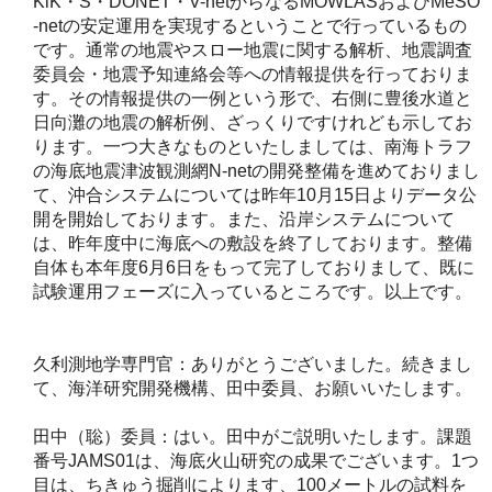
KiK・S・DONET・V-netからなるMOWLASおよびMeSO
-netの安定運用を実現するということで行っているもの
です。通常の地震やスロー地震に関する解析、地震調査
委員会・地震予知連絡会等への情報提供を行っておりま
す。その情報提供の一例という形で、右側に豊後水道と
日向灘の地震の解析例、ざっくりですけれども示してお
ります。一つ大きなものといたしましては、南海トラフ
の海底地震津波観測網N-netの開発整備を進めておりまし
て、沖合システムについては昨年10月15日よりデータ公
開を開始しております。また、沿岸システムについて
は、昨年度中に海底への敷設を終了しております。整備
自体も本年度6月6日をもって完了しておりまして、既に
試験運用フェーズに入っているところです。以上です。
久利測地学専門官：ありがとうございました。続きまし
て、海洋研究開発機構、田中委員、お願いいたします。
田中（聡）委員：はい。田中がご説明いたします。課題
番号JAMS01は、海底火山研究の成果でございます。1つ
目は、ちきゅう掘削によります、100メートルの試料を