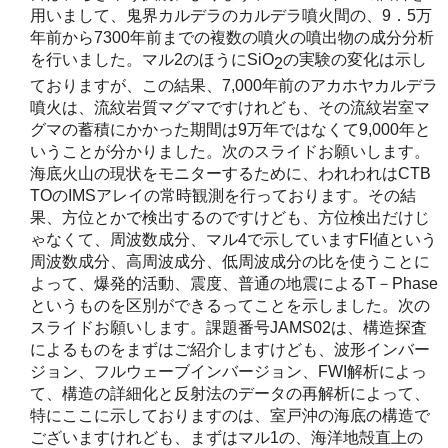
用いまして、鬼界カルデラのカルデラ噴火間の、9．5万
年前から7300年前までの複数の噴火の噴出物の成分分析
を行いました。マル2のほうにSiO
の実験の変化は示し
2
ておりますが、この結果、7,000年前のアカホヤカルデラ
噴火は、流紋岩質マグマですけれども、その流紋岩室マ
グマの蓄積にかかった期間は9万年ではなくて9,000年と
いうことが分かりました。次のスライドお願いします。
海底火山の現状をモニターするために、われわれはCTB
TOのIMSアレイの常時観測を行っております。その結
果、方位とかで検出するのですけども、方位検出だけじ
ゃなくて、周波数成分、マル4で示していますFI値という
周波数成分、高周波成分、低周波成分の比を使うことに
よって、爆発的活動、震度、普通の地震によるT－Phase
というものを区別ができるってことを示しました。次の
スライドお願いします。課題番号JAMS02は、構造探査
によるものをまずはご紹介しますけども、波形インバー
ジョン、フルウェーブインバージョン、FWI解析によっ
て、構造の詳細化と反射法のデータの再解析によって、
特にここに示しておりますのは、室戸沖の海底の構造で
ございますけれども、まずはマル1の、海洋地殻直上の