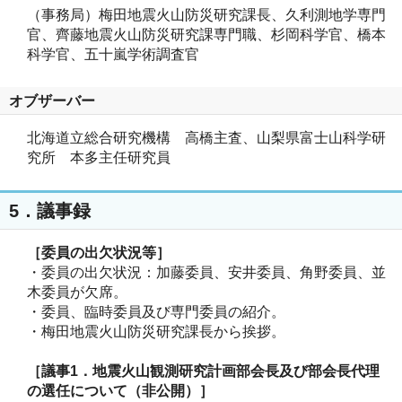
（事務局）梅田地震火山防災研究課長、久利測地学専門
官、齊藤地震火山防災研究課専門職、杉岡科学官、橋本
科学官、五十嵐学術調査官
オブザーバー
北海道立総合研究機構 高橋主査、山梨県富士山科学研
究所 本多主任研究員
5．議事録
［委員の出欠状況等］
・委員の出欠状況：加藤委員、安井委員、角野委員、並
木委員が欠席。
・委員、臨時委員及び専門委員の紹介。
・梅田地震火山防災研究課長から挨拶。
［議事1
．地震火山観測研究計画部会長及び部会長代理
の選任について（非公開）］