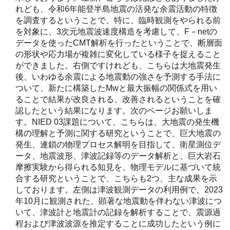
れども、令和6年能登半島地震の活発な余震活動の特徴
を調査するということで、特に、臨時観測をやられる前
を対象に、3次元地震波速度構造を考慮して、F－netの
データを使ったCMT解析を行ったということで、断層面
の形状や応力場が複雑に変化している様子を捉えること
ができました。右側ですけれども、こちらは大地震発生
後、いわゆる余震による地震動の強さを予測する手法に
ついて、新たに構築したMwと最大振幅の関係式を用い
ることで結果が改良される、改善されるということを確
認したという結果になります。次のページお願いしま
す。NIED 03課題について、こちらは、大地震の発生機
構の理解と予測に関する研究ということで、巨大地震の
発生、連鎖の物理プロセス解明を目指して、衛星測位デ
ータ、地震波形、津波記録等のデータ解析と、巨大岩石
摩擦実験から得られる知見を、物理モデルに基づいて統
合する研究ということで、こちらも2つ、主な成果を示
しております。左側は津波観測データの利用例で、2023
年10月に観測された、顕著な地震動を伴わない津波につ
いて、津波計と地震計の記録を解析することで、震源過
程および津波波源を推定することに成功したという例に