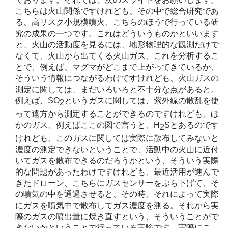
こちらは火山関係ですけれども、その中で総合研究であ
る、高リスク小規模噴火、こちらのほうで行っている研
究の成果の一つです。これはどういうものかといいます
と、火山の活動度を見るには、地形物理的な観測だけで
なくて、火山から出てくる火山ガス、これを分析するこ
とで、例えば、マグマがどこまで上がってきているか、
そういう情報につながるわけですけれども、火山ガスの
測定に関しては、まだいろいろと不十分な点があると。
例えば、SO
というガスに関しては、紫外線の散乱を使
2
って遠方から測定することができるのですけれども、ほ
かのガス、例えばここの図で言うと、H
Sとあるのです
2
けれども、このガスに関しては実際に散布してみないと
濃度の測定できないということで、活動中の火山に近付
いてガスを散布できるのだろうかという、そういう実際
的な問題があったわけですけれども、最近活用が進んで
きたドローン、こちらにガスセンサーをぶら下げて、そ
の噴気の中を通過させると、その時、それによって実際
にガスを噴気中で散布してガス濃度を測る。それから実
際のガスの噴出量に焼き直すという、そういうことがで
きないかということで行っている実験です。実際にこ