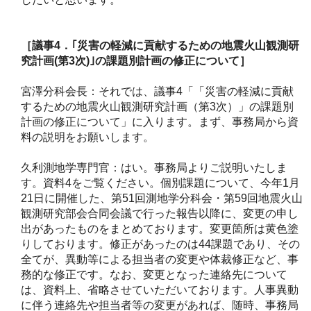
［議事4
．｢災害の軽減に貢献するための地震火山観測研
究計画(
第3
次)
｣の課題別計画の修正について］
宮澤分科会長：それでは、議事4「「災害の軽減に貢献
するための地震火山観測研究計画（第3次）」の課題別
計画の修正について」に入ります。まず、事務局から資
料の説明をお願いします。
久利測地学専門官：はい。事務局よりご説明いたしま
す。資料4をご覧ください。個別課題について、今年1月
21日に開催した、第51回測地学分科会・第59回地震火山
観測研究部会合同会議で行った報告以降に、変更の申し
出があったものをまとめております。変更箇所は黄色塗
りしております。修正があったのは44課題であり、その
全てが、異動等による担当者の変更や体裁修正など、事
務的な修正です。なお、変更となった連絡先について
は、資料上、省略させていただいております。人事異動
に伴う連絡先や担当者等の変更があれば、随時、事務局