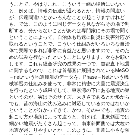
うことで、やはりこれ、こういう一緒の場所にいない
と、例えば、情報の伝達が遅れるとか、情報の間違い
が、伝達間違いとかいろんなことが起こりますけれど
も、では、このように同じデータを見ながらその場で判
断する。分からないことがあれば専門家にその場で聞く
ということによって、自治体も迅速に防災に災害対応が
取れるということで、こういう仕組みがいろいろな自治
体で実際できれば非常に有益だと思いますので、そのた
めの試みを行なったということになります。次をお願い
します。これも総合研究の成果の一つで、首都直下地震
に関するもので、これは首都圏に展開されているMeSO
－netという地震観測のデータを、Phase－Netという機
械学習の仕組みを使って、非常に精密に大量に震源決定
を行ったという成果でして、東京湾の下にある地震の巣
というのが、実はそのサイズ、大きさであるとか形から
でも、昔の海山の沈み込みに対応しているのではないか
ということが分かってきて、かつ、その中でも、地震の
起こり方が場所によって違うと。例えば、北東斜面では
細かい地震がたくさん起こって、南東斜面側では大粒の
地震が起こりやすいとか、このように、非常に小さな領