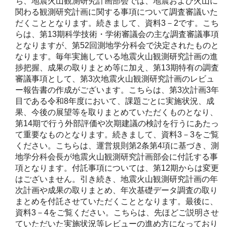
ち、地震火山観測研究計画部会では、地震および火山に
関わる観測研究計画に関する事項について調査審議いた
だくこととなります。続きまして、資料3－2です。こち
らは、第13期科学技術・学術審議会の主な調査審議事項
となりますが、第52回測地学分科会で決定されたものと
なります。毎年実施している地震火山観測研究計画の進
捗把握、成果の取りまとめ等に加え、第13期特有の調査
審議事項として、第3次地震火山観測研究計画のレビュ
ー報告書の作成がございます。こちらは、第3次計画3年
目である令和8年度において、課題ごとに実施状況、成
果、今後の展望等を取りまとめていただくものとなり、
第14期で行う外部評価や次期建議の検討を行うにあたっ
て重要なものとなります。続きまして、資料3－3をご覧
ください。こちらは、運営規則第2条第4項に基づき、測
地学分科会長が地震火山観測研究計画部会に付託する事
項となります。付託事項については、第12期からは変更
はございません。引き続き、地震火山観測研究計画の年
次計画や成果の取りまとめ、年次基礎データ調査の取り
まとめを付託させていただくこととなります。最後に、
資料3－4をご覧ください。こちらは、先ほどご説明させ
ていただいた実施状況等レビューの進め方になっており