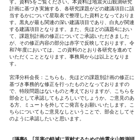
す。資料5をご覧ください。本資料は地震火山観測研究
計画に基づき実施する、各研究課題がどの建議項目に該
当するかについて星取表で整理した資料となっておりま
す。黒丸が最も関連の深い建議項目であり、白丸が関連
する建議項目となります。また、先ほどの議題4におい
て、課題別計画の修正についてご承認いただきました
が、その修正内容の部分は赤字で反映しております。令
和7年度においては、この資料のとおり各研究を進めて
いただくこととなります。事務局からは以上となりま
す。
宮澤分科会長：こちらも、先ほどの課題別計画の修正に
基づき事務的な修正を行ったものとなっておりますの
で、特段問題はないものと考えておりますが、こちらを
部会として承認してもよろしいでしょうか。ご意見のあ
る方、ミュートを外してご発言をお願いいたします。こ
ちらについてもご意見なしということで、部会としてそ
のように承認したいと思います。
［議事6
．｢災害の軽減に貢献するための地震火山観測研