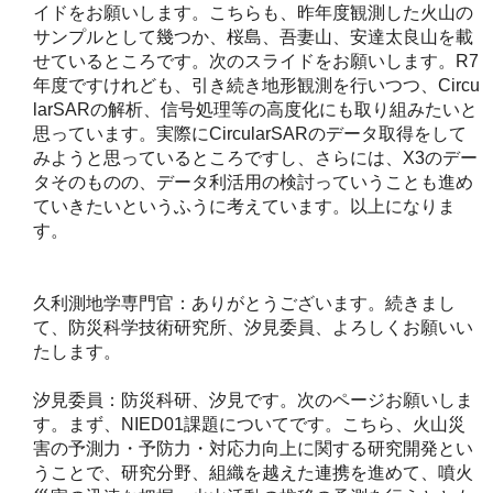
イドをお願いします。こちらも、昨年度観測した火山の
サンプルとして幾つか、桜島、吾妻山、安達太良山を載
せているところです。次のスライドをお願いします。R7
年度ですけれども、引き続き地形観測を行いつつ、Circu
larSARの解析、信号処理等の高度化にも取り組みたいと
思っています。実際にCircularSARのデータ取得をして
みようと思っているところですし、さらには、X3のデー
タそのものの、データ利活用の検討っていうことも進め
ていきたいというふうに考えています。以上になりま
す。
久利測地学専門官：ありがとうございます。続きまし
て、防災科学技術研究所、汐見委員、よろしくお願いい
たします。
汐見委員：防災科研、汐見です。次のページお願いしま
す。まず、NIED01課題についてです。こちら、火山災
害の予測力・予防力・対応力向上に関する研究開発とい
うことで、研究分野、組織を越えた連携を進めて、噴火