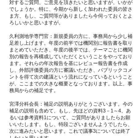
対するご質問、ご意見を頂きたいと思いますが、いかが
でしょうか。特に、今期から新しく加われた委員の皆さ
ま方、もし、ご質問等がありましたら今伺っておくとよ
ろしいかと思いますが。
久利測地学専門官：新規委員の方に、事務局から少し補
足差し上げます。年度の前半では機関別に報告書を取り
まとめていただき、年度の後半では、テーマごとに機関
別の報告を再構成していただくということをやっており
ます。それらの年次報告を基にレビュー報告書を作成
し、外部評価委員の方に審議いただき、パブリックコメ
ントを得て次の建議という流れになっているということ
が、ここまでの大きな概要となっております。以上、事
務局からの補足です。
宮澤分科会長：補足の説明ありがとうございます。今の
補足の説明も含めて、もし、先ほどの資料3－1～4、あ
るいは参考資料1について、ご質問がありましたらお願
いいたします。もし、特段ございませんようでしたら、
次に進みたいと思います。これで議事3については終了
したいと思います。