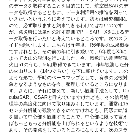
のデータを取得することを目的にして、航空機SARのデ
ータを取得するとともに、データ利活用の推進を図って
いきたいというふうに考えています。我々は研究機関な
ので、必ず取りますと約束できるわけではないのです
が、発災時には条件の許す範囲でPi－SAR X3によるデ
ータ取得を行いたいと考えているところです。次のスラ
イドお願いします。こちらは昨年度、R6年度の成果概要
ですけれども、その前の年に引き続いて、6年度もX3に
よって火山の観測を行いました。今、気象庁の常時監視
火山51のうち、50は取得できています。昨年観測した分
の火山リスト（14つぐらい）を下に載せています。この
ような形で、平時のベースマップとして、有事の比較対
象となるようなものを今、整理しているところになりま
す。さらに、それに加えて、新しい観測手法として、Cir
cularSAR、CSARと呼んでいますけれども、その信号処
理等の高度化に向けて取り組みもしています。通常は15
センチ分解能で観測できるのですけれども、円形に軌道
を描いて中心部を観測することで、中心部に限って言え
ばもっともっと分解能を上げられるというような技術で
あり、その開発をしているところになります。次のスラ