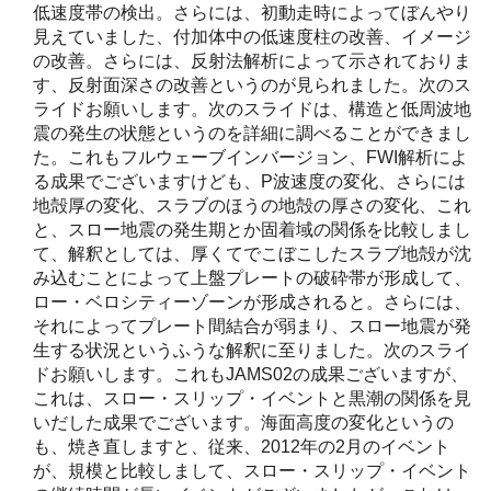
低速度帯の検出。さらには、初動走時によってぼんやり
見えていました、付加体中の低速度柱の改善、イメージ
の改善。さらには、反射法解析によって示されておりま
す、反射面深さの改善というのが見られました。次のス
ライドお願いします。次のスライドは、構造と低周波地
震の発生の状態というのを詳細に調べることができまし
た。これもフルウェーブインバージョン、FWI解析によ
る成果でございますけども、P波速度の変化、さらには
地殻厚の変化、スラブのほうの地殻の厚さの変化、これ
と、スロー地震の発生期とか固着域の関係を比較しまし
て、解釈としては、厚くてでこぼこしたスラブ地殻が沈
み込むことによって上盤プレートの破砕帯が形成して、
ロー・ベロシティーゾーンが形成されると。さらには、
それによってプレート間結合が弱まり、スロー地震が発
生する状況というふうな解釈に至りました。次のスライ
ドお願いします。これもJAMS02の成果ございますが、
これは、スロー・スリップ・イベントと黒潮の関係を見
いだした成果でございます。海面高度の変化というの
も、焼き直しますと、従来、2012年の2月のイベント
が、規模と比較しまして、スロー・スリップ・イベント