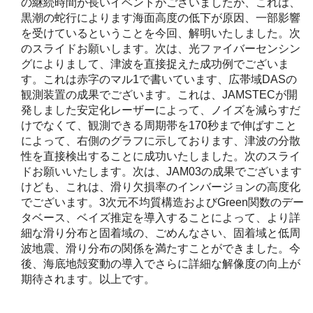
の継続時間が長いイベントがございましたが、これは、
黒潮の蛇行によります海面高度の低下が原因、一部影響
を受けているということを今回、解明いたしました。次
のスライドお願いします。次は、光ファイバーセンシン
グによりまして、津波を直接捉えた成功例でございま
す。これは赤字のマル1で書いています、広帯域DASの
観測装置の成果でございます。これは、JAMSTECが開
発しました安定化レーザーによって、ノイズを減らすだ
けでなくて、観測できる周期帯を170秒まで伸ばすこと
によって、右側のグラフに示しております、津波の分散
性を直接検出することに成功いたしました。次のスライ
ドお願いいたします。次は、JAM03の成果でございます
けども、これは、滑り欠損率のインバージョンの高度化
でございます。3次元不均質構造およびGreen関数のデー
タベース、ベイズ推定を導入することによって、より詳
細な滑り分布と固着域の、ごめんなさい、固着域と低周
波地震、滑り分布の関係を満たすことができました。今
後、海底地殻変動の導入でさらに詳細な解像度の向上が
期待されます。以上です。