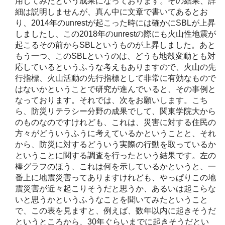
用してみたという成果になっております。その結果、詳
細は説明しませんが、真ん中に文章で書いてあるとお
り、2014年のunrestが起こった時には確かにSBLが上昇
しましたし、この2018年のunrestの際にも火山性地震が
起こるその前からSBLというものが上昇しました。あと
もう一つ、このSBLというのは、どうも地殻変動とも対
応しているというふうな考えもありますので、火山の先
行指標、火山活動の先行指標として非常に有効なもので
はないかということで研究が進んでいると、その事例と
なっております。それでは、次をお願いします。こち
ら、防災リテラシー分野の成果でして、関東学院大から
のものなのですけれども、これは、災害に対する住民の
方々がどういうふうに考えているかということと、それ
から、防災に対するどういう実際の行動を取っているか
ということに関する調査を行ったという結果です。左の
棒グラフのほう、これは何を示しているかというと、一
番上に地震災害ってありますけれども、やっぱりこの地
震災害が近々起こりそうだと思うか、あるいは起こらな
いと思うかというふうなことを聞いてみたということ
で、この表を見ますと、例えば、数年以内に起きそうだ
というところから、30年ぐらいまでに起きそうだとい