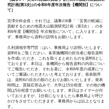
究計画(
第3
次)
｣の令和6
年度年次報告【機関別】につい
て］
宮澤分科会長：それでは、議事の6番「「災害の軽減に
貢献するための地震火山観測研究計画（第3次）」の令
和6年度【機関別】年次報告について」に入ります。ま
ず、事務局から資料の説明をお願いします。
久利測地学専門官：はい。事務局より説明いたします。
資料6をご覧ください。各実施機関の担当者に報告資料
を作成いただき、これを取りまとめたものを資料6とし
ております。本日は、各機関から報告資料の内容につい
てご報告いただき、それを基に、令和6年度の成果につ
いてご審議いただきたいと考えております。発表順序
は、資料6の目次の順のとおりお願いいたします。発表
時間は、質疑応答込みで、大学は15分程度、その他の機
関は5分程度でお願いいたします。本日はタイマーが付
いておりますが、1分前になりましたら事務局より呼び
かけをさせていただきます。事務局からは以上となりま
す。