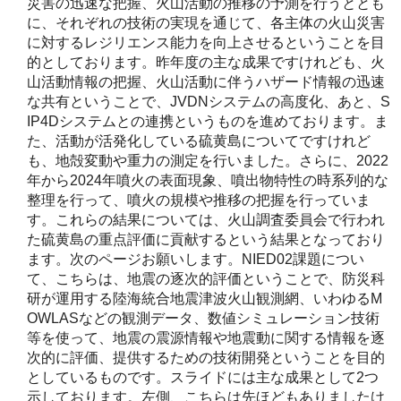
災害の迅速な把握、火山活動の推移の予測を行うととも
に、それぞれの技術の実現を通じて、各主体の火山災害
に対するレジリエンス能力を向上させるということを目
的としております。昨年度の主な成果ですけれども、火
山活動情報の把握、火山活動に伴うハザード情報の迅速
な共有ということで、JVDNシステムの高度化、あと、S
IP4Dシステムとの連携というものを進めております。ま
た、活動が活発化している硫黄島についてですけれど
も、地殻変動や重力の測定を行いました。さらに、2022
年から2024年噴火の表面現象、噴出物特性の時系列的な
整理を行って、噴火の規模や推移の把握を行っていま
す。これらの結果については、火山調査委員会で行われ
た硫黄島の重点評価に貢献するという結果となっており
ます。次のページお願いします。NIED02課題につい
て、こちらは、地震の逐次的評価ということで、防災科
研が運用する陸海統合地震津波火山観測網、いわゆるM
OWLASなどの観測データ、数値シミュレーション技術
等を使って、地震の震源情報や地震動に関する情報を逐
次的に評価、提供するための技術開発ということを目的
としているものです。スライドには主な成果として2つ
示しております。左側、こちらは先ほどもありましたけ