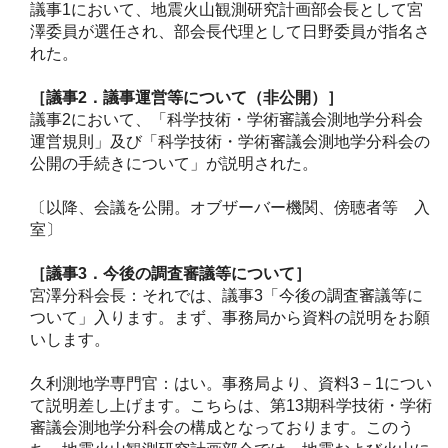
議事1において、地震火山観測研究計画部会長として宮
澤委員が選任され、部会長代理として日野委員が指名さ
れた。
［議事2
．議事運営等について（非公開）］
議事2において、「科学技術・学術審議会測地学分科会
運営規則」及び「科学技術・学術審議会測地学分科会の
公開の手続きについて」が説明された。
〔以降、会議を公開。オブザーバー機関、傍聴者等 入
室〕
［議事3
．今後の調査審議等について］
宮澤分科会長：それでは、議事3「今後の調査審議等に
ついて」入ります。まず、事務局から資料の説明をお願
いします。
久利測地学専門官：はい。事務局より、資料3－1につい
て説明差し上げます。こちらは、第13期科学技術・学術
審議会測地学分科会の構成となっております。このう