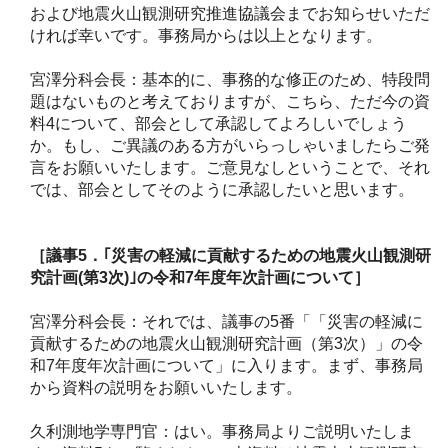
および地震火山観測研究推進協議会までお知らせいただ
ければ幸いです。事務局からは以上となります。
宮澤分科会長：基本的に、事務的な修正のため、特段問
題はないものと考えておりますが、こちら、ただ今の資
料4について、部会として承認してよろしいでしょう
か。もし、ご異議のある方がいらっしゃいましたらご発
言をお願いいたします。ご意見なしということで、それ
では、部会としてそのように承認したいと思います。
［議事5
．｢災害の軽減に貢献するための地震火山観測研
究計画(
第3
次)
｣の令和7
年度年次計画について］
宮澤分科会長：それでは、議事の5番「「災害の軽減に
貢献するための地震火山観測研究計画（第3次）」の令
和7年度年次計画について」に入ります。まず、事務局
から資料の説明をお願いいたします。
久利測地学専門官：はい。事務局よりご説明いたしま