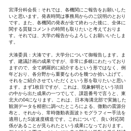
宮澤分科会長：それでは、各機関にご報告をお願いした
いと思います。発表時間は事務局からのご説明のとおり
です。また、各機関の発表が全て終わった後に、全体に
関する質疑コメントの時間も取りたいと考えておりま
す。それでは、大学の報告からよろしくお願いいたしま
す。
大湊委員：大湊です。大学分について御報告します。ま
ず、建議計画の成果ですが、非常に多岐にわたっており
ますので、全て網羅的に紹介するという形ではなく、例
年どおり、各分野から重要なものを幾つか拾い上げて、
それをご紹介させていただくという形を取りたいと思い
ます。まず1枚目ですが、これは、現象解明という項目
の中から出た成果の一つでして、課題番号で言うと、東
北大の04になります。これは、日本海溝北部で実施した
観測データを精密に調べたところによる、微動の震源分
布と、それから、常時微動表面波トモグラフィー手法を
適用したS波速度構造です。これについて、良い対応関
係があることが見られたという成果になっております。