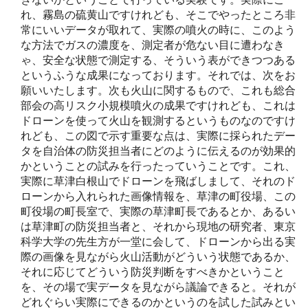
れ、霧島の硫黄山ですけれども、そこでやったところ非
常にいいデータが取れて、実際の噴火の時に、このよう
な方法でガスの濃度を、測定者が危ない目に遭わなき
ゃ、安全な状態で測定する、そういう表ができつつある
というふうな成果になっております。それでは、次をお
願いいたします。次も火山に関するもので、これも総合
部会の高リスク小規模噴火の成果ですけれども、これは
ドローンを使って火山を観測するというものなのですけ
れども、この図で示す重要な点は、実際に採られたデー
タを自治体の防災担当者にどのように伝えるのが効果的
かということの試みを行ったっていうことです。これ、
実際に草津白根山でドローンを飛ばしまして、それのド
ローンから入れられた画像情報を、草津の町役場、この
町役場の町長室で、実際の草津町長であるとか、あるい
は草津町の防災担当者と、それから現地の研究者、東京
科学大学の先生方が一堂に会して、ドローンから出る実
際の画像を見ながら火山活動がどういう状態であるか、
それに応じてどういう防災判断をすべきかということ
を、その場で実データを見ながら議論できると。それが
どれぐらい実際にできるのかというのを試した試みとい