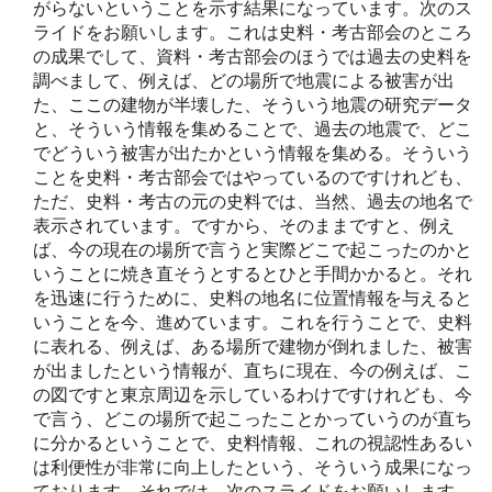
がらないということを示す結果になっています。次のス
ライドをお願いします。これは史料・考古部会のところ
の成果でして、資料・考古部会のほうでは過去の史料を
調べまして、例えば、どの場所で地震による被害が出
た、ここの建物が半壊した、そういう地震の研究データ
と、そういう情報を集めることで、過去の地震で、どこ
でどういう被害が出たかという情報を集める。そういう
ことを史料・考古部会ではやっているのですけれども、
ただ、史料・考古の元の史料では、当然、過去の地名で
表示されています。ですから、そのままですと、例え
ば、今の現在の場所で言うと実際どこで起こったのかと
いうことに焼き直そうとするとひと手間かかると。それ
を迅速に行うために、史料の地名に位置情報を与えると
いうことを今、進めています。これを行うことで、史料
に表れる、例えば、ある場所で建物が倒れました、被害
が出ましたという情報が、直ちに現在、今の例えば、こ
の図ですと東京周辺を示しているわけですけれども、今
で言う、どこの場所で起こったことかっていうのが直ち
に分かるということで、史料情報、これの視認性あるい
は利便性が非常に向上したという、そういう成果になっ
ております。それでは、次のスライドをお願いします。