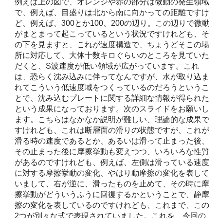
例えば上の図で、オレンジや赤の部分は微動の発生領域
で、例えば、目盛りは北から南に向かっての距離ですけ
ど、例えば、300とか100、200の辺り。この辺りで微動
がまとまって起こっているという状況ですけれども、そ
の下を見ますと、これが速度構造で、ちょうどそこの場
所に対応して、大体十数キロぐらいのところを見ていた
だくと、S波速度が低い領域が広がっています。これ
は、恐らく沈み込みに伴ってなんですが、水が取り込ま
れてこういう低速度域をつくっているのだろうというこ
とで、沈み込むプレートに関する詳細な情報が得られた
という成果になっております。次のスライドをお願いし
ます。こちらはなかなか説明が難しい、理論的な成果で
すけれども、これは断層面の滑りの状態ですが、これが
滑る時の速度であるとか、あるいは滑って止まった後、
その止まった後に摩擦挙動も変えつつ、いろいろな性質
があるのですけれども、例えば、左側は滑っている速度
に対する摩擦挙動の変化、やはり動摩擦の変化を表して
いまして、右が逆に、滑ったものを止めて、その時に摩
擦挙動がどういうふうに回復するかということで、静摩
擦の変化を表しているのですけれども、これまで、この
2つが別々な式で表現されていました。これを、今回の