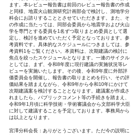
ます。本レビュー報告書は前回のレビュー報告書の作成
と同様、地震火山観測研究計画部会で検討し、測地学分
科会にお諮りすることとさせていただきます。また、そ
の作成に当たっては、同部会委員から地震学および火山
学を専門とする委員を1名ずつ取りまとめ委員として選
定し、検討を進めていただく予定となっております。参
考資料です。具体的なスケジュールにつきましては、参
考資料1をご覧ください。本資料は、次期建議の検討に
焦点を絞ったスケジュールとなります。一連のサイクル
としては、まず、令和8年度に現行建議の実施状況等レ
ビューを実施いたします。その後、令和9年度に外部評
価委員会を開催し、報告書の取りまとめを行い、その評
価結果を踏まえながら、令和9年から令和10年にかけて
次期建議案を検討することとなります。建議案が作成さ
れましたら、パブリックコメント等の手続きを踏まえ、
令和9年1月頃に科学技術・学術審議会から文部科学大臣
に対して建議することを予定しております。事務局から
は以上となります。
宮澤分科会長：ありがとうございます。ただ今の説明に