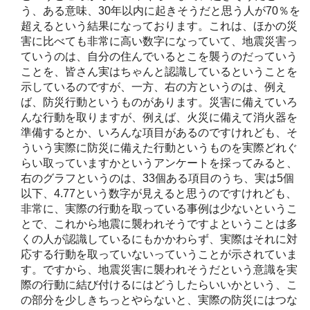
う、ある意味、30年以内に起きそうだと思う人が70％を
超えるという結果になっております。これは、ほかの災
害に比べても非常に高い数字になっていて、地震災害っ
ていうのは、自分の住んでいるとこを襲うのだっていう
ことを、皆さん実はちゃんと認識しているということを
示しているのですが、一方、右の方というのは、例え
ば、防災行動というものがあります。災害に備えていろ
んな行動を取りますが、例えば、火災に備えて消火器を
準備するとか、いろんな項目があるのですけれども、そ
ういう実際に防災に備えた行動というものを実際どれぐ
らい取っていますかというアンケートを採ってみると、
右のグラフというのは、33個ある項目のうち、実は5個
以下、4.77という数字が見えると思うのですけれども、
非常に、実際の行動を取っている事例は少ないというこ
とで、これから地震に襲われそうですよということは多
くの人が認識しているにもかかわらず、実際はそれに対
応する行動を取っていないっていうことが示されていま
す。ですから、地震災害に襲われそうだという意識を実
際の行動に結び付けるにはどうしたらいいかという、こ
の部分を少しきちっとやらないと、実際の防災にはつな