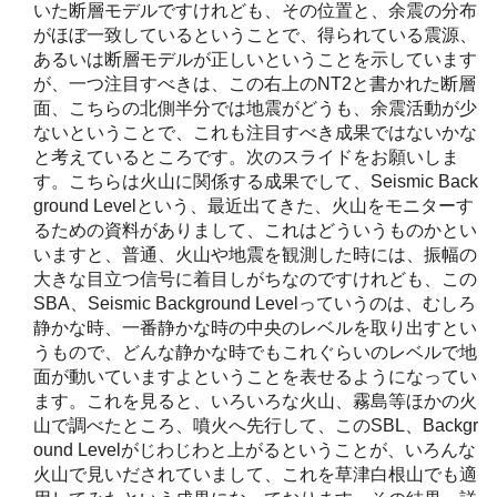
いた断層モデルですけれども、その位置と、余震の分布
がほぼ一致しているということで、得られている震源、
あるいは断層モデルが正しいということを示しています
が、一つ注目すべきは、この右上のNT2と書かれた断層
面、こちらの北側半分では地震がどうも、余震活動が少
ないということで、これも注目すべき成果ではないかな
と考えているところです。次のスライドをお願いしま
す。こちらは火山に関係する成果でして、Seismic Back
ground Levelという、最近出てきた、火山をモニターす
るための資料がありまして、これはどういうものかとい
いますと、普通、火山や地震を観測した時には、振幅の
大きな目立つ信号に着目しがちなのですけれども、この
SBA、Seismic Background Levelっていうのは、むしろ
静かな時、一番静かな時の中央のレベルを取り出すとい
うもので、どんな静かな時でもこれぐらいのレベルで地
面が動いていますよということを表せるようになってい
ます。これを見ると、いろいろな火山、霧島等ほかの火
山で調べたところ、噴火へ先行して、このSBL、Backgr
ound Levelがじわじわと上がるということが、いろんな
火山で見いだされていまして、これを草津白根山でも適