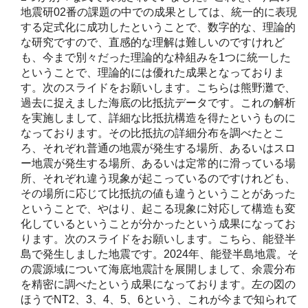
地震研02番の課題の中での成果としては、統一的に表現
する定式化に成功したということで、数字的な、理論的
な研究ですので、直感的な理解は難しいのですけれど
も、今まで別々だった理論的な枠組みを1つに統一した
ということで、理論的には優れた成果となっておりま
す。次のスライドをお願いします。こちらは熊野灘で、
過去に捉えました海底の比抵抗データです。これの解析
を実施しまして、詳細な比抵抗構造を得たというものに
なっております。その比抵抗の詳細分布を調べたとこ
ろ、それぞれ普通の地震が発生する場所、あるいはスロ
ー地震が発生する場所、あるいは定常的に滑っている場
所、それぞれ違う現象が起こっているのですけれども、
その場所に応じて比抵抗の値も違うということがあった
ということで、やはり、起こる現象に対応して構造も変
化しているということが分かったという成果になってお
ります。次のスライドをお願いします。こちら、能登半
島で発生しました地震です。2024年、能登半島地震。そ
の震源域について海底地震計を展開しまして、余震分布
を精密に調べたという成果になっております。左の図の
ほうでNT2、3、4、5、6という、これが今まで知られて