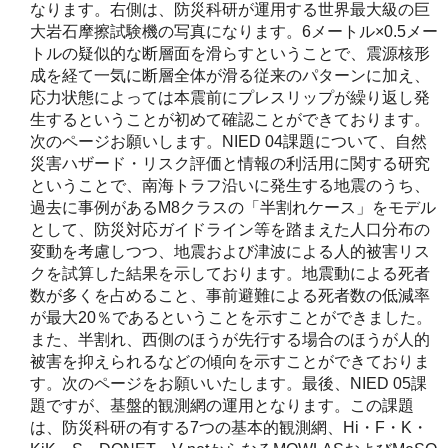
なります。右側は、防災科研が運用する世界最大級の巨
大岩石摩擦試験機の写真になります。6メートル×0.5メー
トルの疑似的な断層面を滑らすということで、震源核形
成を経て一気に断層全体が滑る従来のパターンに加え、
応力状態によっては本震前にプレスリップが繰り返し発
生するということが初めて確認ことができております。
次のページお願いします。NIED 04課題について、自然
災害ハザード・リスク評価と情報の利活用に関する研究
ということで、南海トラフ沿いに発生する地震のうち、
過去に事例があるM8クラスの「半割れケース」をモデル
として、防災対応ガイドライン等を踏まえた人口分布の
変動を考慮しつつ、地震および津波による人的被害リス
クを試算した結果を示しております。地震動による死者
数が多くを占めること、事前避難による死者数の低減率
が最大20％であるということを示すことができました。
また、半割れ、西側のほうが先行する場合のほうが人的
被害を抑えられるなどの傾向を示すことができておりま
す。次のページをお願いいたします。最後、NIED 05課
題ですが、基盤的観測網の運用となります。この課題
は、防災科研の有する7つの基本的観測網、Hi・F・K・