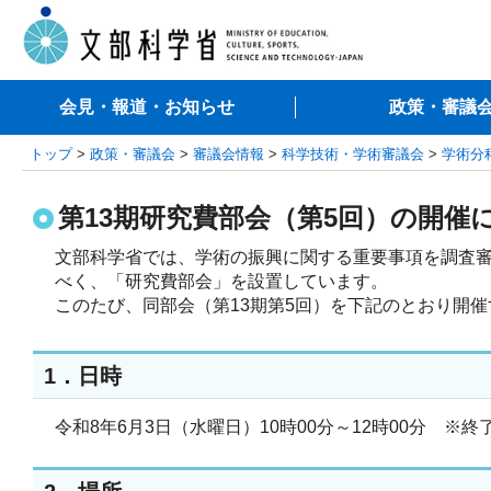
会見・報道・お知らせ
政策・審議
トップ
>
政策・審議会
>
審議会情報
>
科学技術・学術審議会
>
学術分
第13期研究費部会（第5回）の開催
文部科学省では、学術の振興に関する重要事項を調査
べく、「研究費部会」を設置しています。

このたび、同部会（第13期第5回）を下記のとおり開
1．日時
令和8年6月3日（水曜日）10時00分～12時00分 