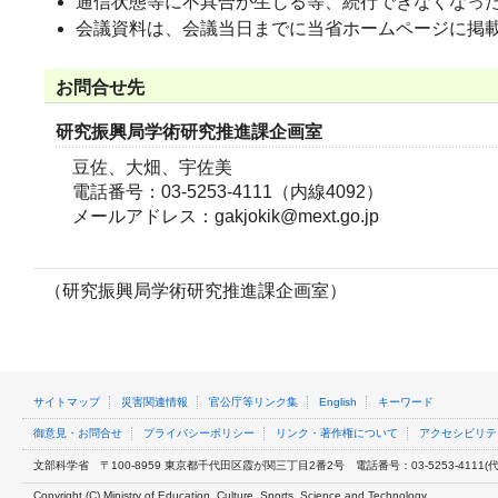
通信状態等に不具合が生じる等、続行できなくなっ
会議資料は、会議当日までに当省ホームページに掲
お問合せ先
研究振興局学術研究推進課企画室
豆佐、大畑、宇佐美
電話番号：03-5253-4111（内線4092）
メールアドレス：gakjokik@mext.go.jp
（研究振興局学術研究推進課企画室）
サイトマップ
災害関連情報
官公庁等リンク集
English
キーワード
御意見・お問合せ
プライバシーポリシー
リンク・著作権について
アクセシビリテ
文部科学省
〒100-8959 東京都千代田区霞が関三丁目2番2号
電話番号：03-5253-4111(代表
Copyright (C) Ministry of Education, Culture, Sports, Science and Technology