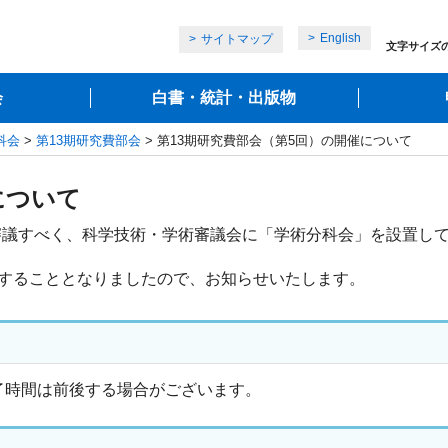
English
サイトマップ
文字サイズ
会
白書・統計・出版物
科会
>
第13期研究費部会
> 第13期研究費部会（第5回）の開催について
について
審議すべく、科学技術・学術審議会に「学術分科会」を設置し
催することとなりましたので、お知らせいたします。
※終了時間は前後する場合がございます。