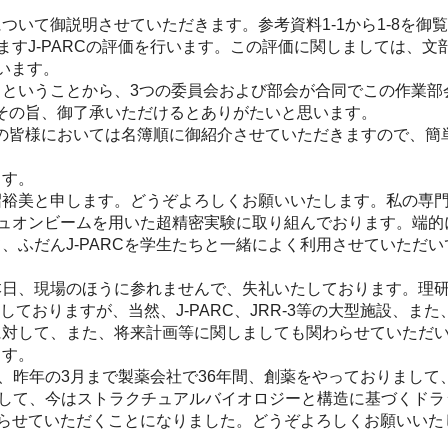
いて御説明させていただきます。参考資料1-1から1-8を御
いますJ-PARCの評価を行います。この評価に関しましては、
います。
いうことから、3つの委員会および部会が合同でこの作業部会
。その旨、御了承いただけるとありがたいと思います。
の皆様においては名簿順に御紹介させていただきますので、簡
ます。
裕美と申します。どうぞよろしくお願いいたします。私の専門
のミュオンビームを用いた超精密実験に取り組んでおります。端的
、ふだんJ-PARCを学生たちと一緒によく利用させていただ
。
日、現場のほうに参れませんで、失礼いたしております。理研
ておりますが、当然、J-PARC、JRR-3等の大型施設、ま
に対して、また、将来計画等に関しましても関わらせていただ
ます。
、昨年の3月まで製薬会社で36年間、創薬をやっておりまし
まして、今はストラクチュアルバイオロジーと構造に基づくドラ
関わらせていただくことになりました。どうぞよろしくお願いいた