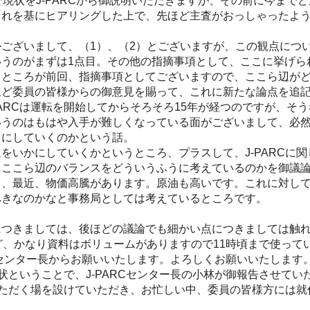
現状をJ-PARCから御説明いただきますが、その前に今まで
それを基にヒアリングした上で、先ほど主査がおっしゃったよ
ございまして、（1）、（2）とございますが、この観点につ
うのがまずは1点目。その他の指摘事項として、ここに挙げら
うところが前回、指摘事項としてございますので、ここら辺が
ど委員の皆様からの御意見を賜って、これに新たな論点を追記
PARCは運転を開始してからそろそろ15年が経つのですが、そ
いうのはもはや入手が難しくなっている面がございまして、必
うにしていくのかという話。
いかにしていくかというところ、プラスして、J-PARCに
。ここら辺のバランスをどういうふうに考えているのかを御議
ら、最近、物価高騰があります。原油も高いです。これに対し
べきなのかなと事務局としては考えているところです。
つきましては、後ほどの議論でも細かい点につきましては触れ
ど、かなり資料はボリュームがありますので11時頃まで使って
小林センター長からお願いいたします。よろしくお願いいたします
状ということで、J-PARCセンター長の小林が御報告させてい
ただく場を設けていただき、お忙しい中、委員の皆様方には就任