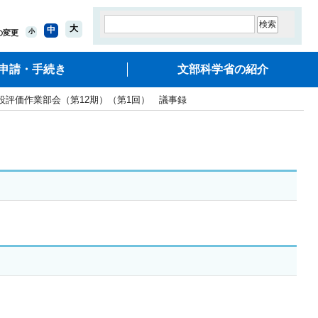
大
中
小
の変更
申請・手続き
文部科学省の紹介
設評価作業部会（第12期）（第1回） 議事録