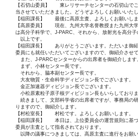
【石切山委員】 東レリサーチセンターの石切山でござ
当させていただきました。どうぞよろしくお願いいた
【稲田課長】 最後に高原主査、よろしくお願いし
【高原委員】 現在、九州大学名誉教授また九州大学
は高分子科学で、J-PARC、それから、放射光を高
以上です。
【稲田課長】 ありがとうございます。ただいま御紹
委員にも就任いただいてございますので、御紹介させ
また、J-PARCセンターからの出席者を御紹介します
まず、小林センター長です。
それから、脇本副センター長です。
大友物質・生命科学ディビジョン長でございます。
金正加速器ディビジョン長でございます。
小松原素粒子原子核ディビジョン長もいらしており
続きまして、文部科学省の出席者ですが、事務局の研
りますので、御紹介します。
【村松室長】 村松です。よろしくお願いします。
【稲田課長】 本日は、上位委員会の運営規則に基づ
委員が主査として指名されております。
以降の議事につきましては、高原主査に進行をお願い