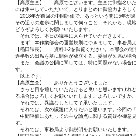
【高原主査】 高原でございます。主査に御指名いた
には集中していただいて、とりまとめに御協力よろし
2018年が前回の中間評価で、あっという間に5年が
その辺りの進歩に関しまして伺うこと、それから、現
どうぞよろしくお願いいたします。
それでは、本日の議事に入らせていただきます。
まず、本作業部会の運営規則につきまして、事務局よ
【稲田課長】 資料1-2を御覧ください。本部会の運
過半数の出席を基に開催が成立する。委員が欠席の場
また、会議の公開に関しては、特に問題がない場合に
す。
以上です。
【高原主査】 ありがとうございました。
さっと目を通していただけると良いと思いますけれど
る場合はよろしくお願いいたします。よろしいですか
それでは、異議なしとして了承いたします。
それでは、次の議題に入りたいと思います。今回の「
中間評価にあたっての主な論点に関する質疑や御意見に
す。
それでは、事務局より御説明をお願いいたします。