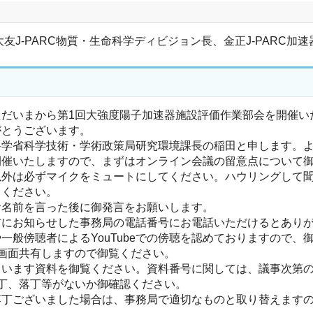
長、大友J-PARC物質・生命科学ディビジョン長、金正J-PAR
だいまから第1回大強度陽子加速器施設評価作業部会を開催い
とうございます。
学省科学技術・学術政策局研究環境課長の稲田と申します。よ
催いたしますので、まずはオンライン会議の留意点について御
外は必ずマイクをミュートにしてください。ハウリングして聞
てください。
名前を言った後に御発言をお願いします。
にお知らせした事務局の電話番号にお電話いただけるとありが
般傍聴者によるYouTubeでの傍聴を認めておりますので、
画面共有しますので御覧ください。
ます資料を御覧ください。資料番号に関しては、議事次第の中の
丁、落丁等がないか御確認ください。
丁ございました場合は、事務局で適切なものと取り替えますの