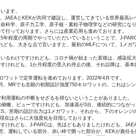
います。
RCは、JAEAとKEKが共同で建設し、運営してきている世界最
生命科学、原子力工学、原子核・素粒子物理学などの研究にな
いて行っております。さらには産業応用も進めております。
年程度の周期でやっていただいているということで、J-PAR
れども、大きな点で言いますと、最初のMLFについて、1メガ
いるわけですけれども、コロナ禍が始まった直後は、感染拡大
すけれども、1か月程度の受入れ停止の後、それ以降は、基本
ロワットで定常運転を進めております。2022年4月です。
、MRでも念願の初期設計強度750キロワットの、これはシ
で利用運転の中断をせざるを得ないということがありました。
の俯瞰、ビューですけれども、加速器が3台、連続的につながって
chrotron、RCS。所期の設計出力は1メガワット。それから、下
で、現在はさらに大強度化を目指しております。
れども、J-PARCは、先ほどもありましたけれども、JAE
運営、運転している部分、赤い枠で囲った部分が、KEKが責任