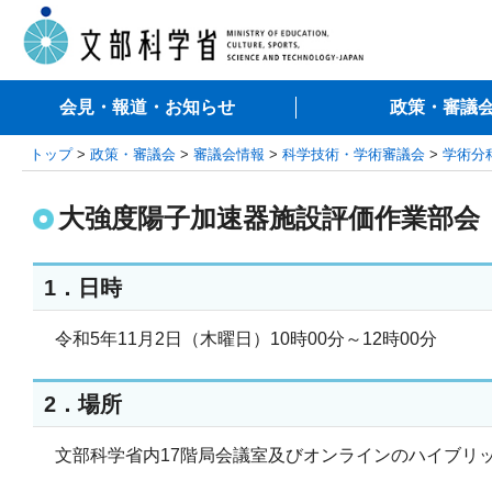
会見・報道・お知らせ
政策・審議
トップ
>
政策・審議会
>
審議会情報
>
科学技術・学術審議会
>
学術分
大強度陽子加速器施設評価作業部会（
1．日時
令和5年11月2日（木曜日）10時00分～12時00分
2．場所
文部科学省内17階局会議室及びオンラインのハイブリ