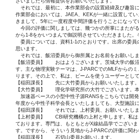
ざいましたら情報提供をお願いいたします。
それでは、最初に、本作業部会の設置経緯及び趣旨につ
作業部会においては、JAEA、KEKが一緒に設置して
きまして、5年に一度程度中間評価を行うことになって
今回の評価に関しましては、幾つかの所掌にまたがると
から1-8をかいつまんで御説明させていただきました
委員については、資料1-1のとおりです。出席の委員
思います。
それでは、飯沼委員から御所属とお名前をお願いし
【飯沼委員】 おはようございます。茨城大学の飯沼
す。主な物理実験テーマは、J-PARCでのMLFから
ります。その上で、私は、ビームを使うユーザーとして
【稲田課長】 先に大竹委員からお願いいたします
【大竹委員】 理化学研究所の大竹でございます。本
加速器ベースの小型中性子源RANSをこちらでは開発し
年度から中性子科学会長といたしましても、大型施設
【稲田課長】 それでは、上村委員、お願いいたし
【上村委員】 CBI研究機構の上村と申します。私は
ております。専門は、もともとがX線結晶学でござい
す。ですから、そういう見地からJ-PARCの評価に
【稲田課長】 石切山委員お願いします。