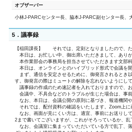
オブザーバー
小林J-PARCセンター長、脇本J-PARC副センター
5．議事録
【稲田課長】 それでは、定刻となりましたので、た
本日は、お忙しい中、御出席いただきまして、ありが
本作業部会の事務局を担当させていただきます文部科
本日は、オンラインとのハイブリッド形式で会議を開
まず、通信を安定させるために、御発言されるとき以
す。御発言の際はミュートの解除を忘れないようにし
議事録の作成のため速記者を入れておりますので、お
会議中、不具合などのトラブルが生じた場合は、事前
なお、本日は、会議公開の原則に基づき、報道機関や一
それでは、配付資料の確認をいたします。Zoom上に
なお、画面が見にくい方は、適宜、事前にお送りしてい
2まで書いてございますが、これがそろっているか、乱
なお、会議室に集まっていただいている方で乱丁、落