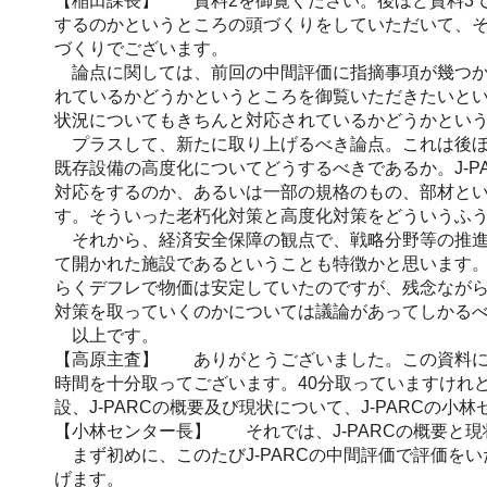
【稲田課長】 資料2を御覧ください。後ほど資料3で
するのかというところの頭づくりをしていただいて、
づくりでございます。
論点に関しては、前回の中間評価に指摘事項が幾つか
れているかどうかというところを御覧いただきたいとい
状況についてもきちんと対応されているかどうかとい
プラスして、新たに取り上げるべき論点。これは後ほ
既存設備の高度化についてどうするべきであるか。J-
対応をするのか、あるいは一部の規格のもの、部材と
す。そういった老朽化対策と高度化対策をどういうふ
それから、経済安全保障の観点で、戦略分野等の推進を
て開かれた施設であるということも特徴かと思います
らくデフレで物価は安定していたのですが、残念なが
対策を取っていくのかについては議論があってしかる
以上です。
【高原主査】 ありがとうございました。この資料に
時間を十分取ってございます。40分取っていますけれ
設、J-PARCの概要及び現状について、J-PARCの
【小林センター長】 それでは、J-PARCの概要と現
まず初めに、このたびJ-PARCの中間評価で評価をい
げます。