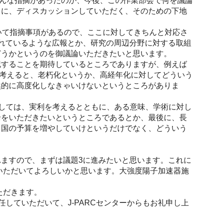
どんな指摘があったのか、今後、この作業部会で何を議論
うに、ディスカッションしていただく、そのための下地
いて指摘事項があるので、ここに対してきちんと対応さ
れているような広報とか、研究の周辺分野に対する取組
どうかというのを御議論いただきたいと思います。
することを期待しているところでありますが、例えば
う考えると、老朽化というか、高経年化に対してどういう
然的に高度化しなきゃいけないというところがありま
関しては、実利を考えるとともに、ある意味、学術に対し
論をいただきたいというところであるとか、最後に、長
て国の予算を増やしていけというだけでなく、どういう
ますので、まずは議題3に進みたいと思います。これに
いただいてよろしいかと思います。大強度陽子加速器施
。
ただきます。
していただいて、J-PARCセンターからもお礼申し上