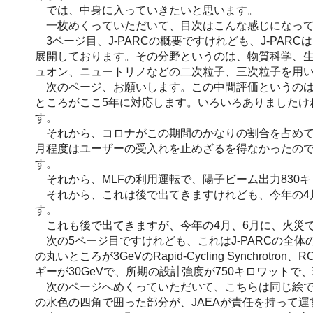
では、中身に入っていきたいと思います。
一枚めくっていただいて、目次はこんな感じになって
3ページ目、J-PARCの概要ですけれども、J-PA
展開しております。その分野というのは、物質科学、
ュオン、ニュートリノなどの二次粒子、三次粒子を用
次のページ、お願いします。この中間評価というのは5
ところがここ5年に対応します。いろいろありましたけ
す。
それから、コロナがこの期間のかなりの割合を占めて
月程度はユーザーの受入れを止めざるを得なかったので
す。
それから、MLFの利用運転で、陽子ビーム出力830キ
それから、これは後で出てきますけれども、今年の4月
す。
これも後で出てきますが、今年の4月、6月に、火災
次の5ページ目ですけれども、これはJ-PARCの全体
の丸いところが3GeVのRapid-Cycling Syn
ギーが30GeVで、所期の設計強度が750キロワット
次のページへめくっていただいて、こちらは同じ絵ですけ
の水色の四角で囲った部分が、JAEAが責任を持って