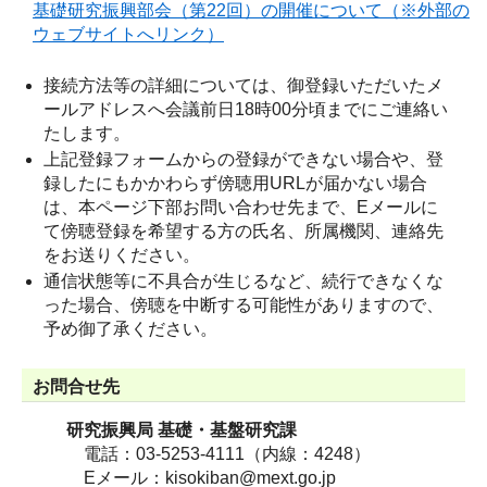
基礎研究振興部会（第22回）の開催について（※外部の
ウェブサイトへリンク）
接続方法等の詳細については、御登録いただいたメ
ールアドレスへ会議前日18時00分頃までにご連絡い
たします。
上記登録フォームからの登録ができない場合や、登
録したにもかかわらず傍聴用URLが届かない場合
は、本ページ下部お問い合わせ先まで、Eメールに
て傍聴登録を希望する方の氏名、所属機関、連絡先
をお送りください。
通信状態等に不具合が生じるなど、続行できなくな
った場合、傍聴を中断する可能性がありますので、
予め御了承ください。
お問合せ先
研究振興局 基礎・基盤研究課
電話：03-5253-4111（内線：4248）
Eメール：kisokiban@mext.go.jp