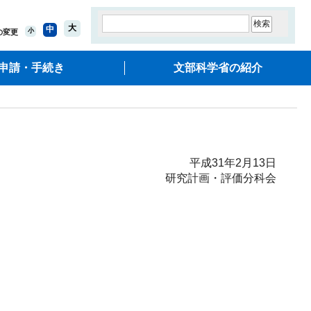
大
中
小
の変更
申請・手続き
文部科学省の紹介
平成31年2月13日
研究計画・評価分科会