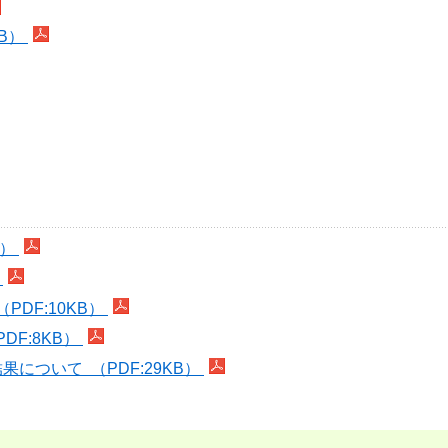
KB）
B）
）
DF:10KB）
F:8KB）
について （PDF:29KB）