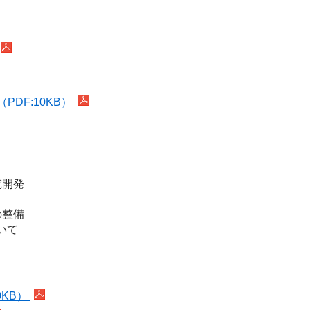
DF:10KB）
開発

整備

て

0KB）