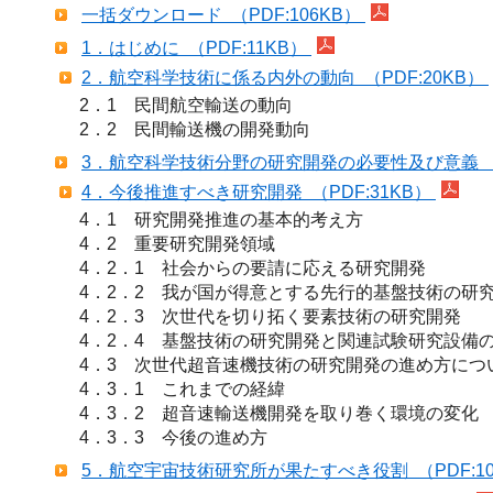
一括ダウンロード （PDF:106KB）
1．はじめに （PDF:11KB）
2．航空科学技術に係る内外の動向 （PDF:20KB）
2．1　民間航空輸送の動向

2．2　民間輸送機の開発動向
3．航空科学技術分野の研究開発の必要性及び意義 （P
4．今後推進すべき研究開発 （PDF:31KB）
4．1　研究開発推進の基本的考え方

4．2　重要研究開発領域

4．2．1　社会からの要請に応える研究開発

4．2．2　我が国が得意とする先行的基盤技術の研究
4．2．3　次世代を切り拓く要素技術の研究開発

4．2．4　基盤技術の研究開発と関連試験研究設備の
4．3　次世代超音速機技術の研究開発の進め方につい
4．3．1　これまでの経緯

4．3．2　超音速輸送機開発を取り巻く環境の変化

4．3．3　今後の進め方
5．航空宇宙技術研究所が果たすべき役割 （PDF:1