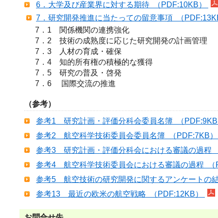
6．大学及び産業界に対する期待 （PDF:10KB）
7．研究開発推進に当たっての留意事項 （PDF:13
7．1　関係機関の連携強化

7．2　技術の成熟度に応じた研究開発の計画管理

7．3　人材の育成・確保

7．4　知的所有権の積極的な獲得

7．5　研究の普及・啓発

7．6　 国際交流の推進
（参考）
参考1 研究計画・評価分科会委員名簿 （PDF:9K
参考2 航空科学技術委員会委員名簿 （PDF:7KB
参考3 研究計画・評価分科会における審議の過程 （P
参考4 航空科学技術委員会における審議の過程 （PD
参考5 航空技術の研究開発に関するアンケートの結果
参考13 最近の欧米の航空戦略 （PDF:12KB）
お問合せ先